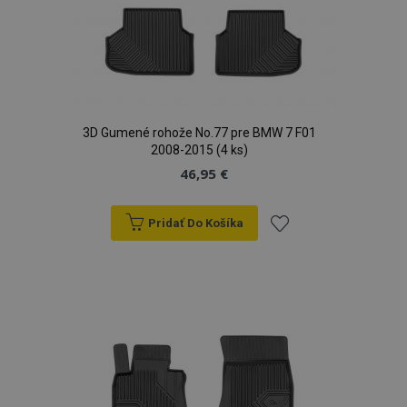
3D Gumené rohože No.77 pre BMW 7 F01
2008-2015 (4 ks)
46,95 €
Pridať Do Košíka
Pridať
do
mage-translation-file-version
Coo
Adobe Inc.
rel
www.vtvauto.sk
zoznamu
prianí