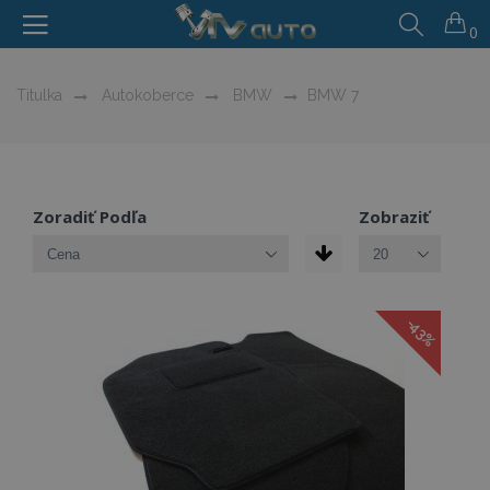
0
Titulka
Autokoberce
BMW
BMW 7
Zoradiť Podľa
Zobraziť
-43%