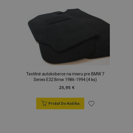
do
zoznamu
prianí
Textilné autokoberce na mieru pre BMW 7
Series E32 Bmw 1986-1994 (4 ks)
25,95 €
Pridať Do Košíka
Pridať
do