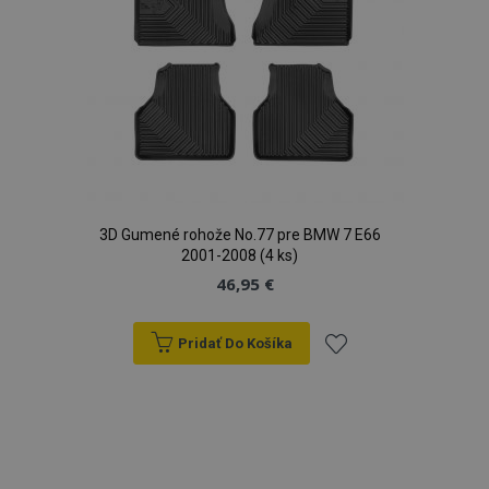
CookieScriptConsent
4 tý
CookieScript
2 
www.vtvauto.sk
3D Gumené rohože No.77 pre BMW 7 E66
2001-2008 (4 ks)
46,95 €
mage-cache-sessid
1 
Adobe Inc.
www.vtvauto.sk
Pridať Do Košíka
Pridať
do
zoznamu