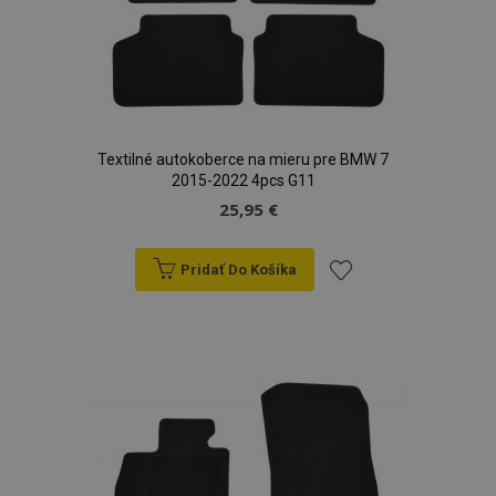
Textilné autokoberce na mieru pre BMW 7
2015-2022 4pcs G11
25,95 €
Pridať Do Košíka
Pridať
do
zoznamu
prianí