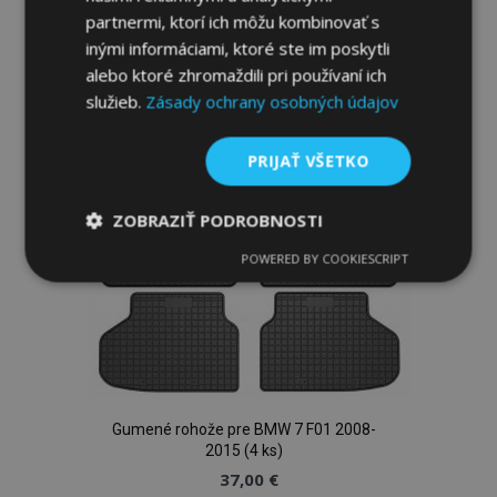
Pridať
partnermi, ktorí ich môžu kombinovať s
inými informáciami, ktoré ste im poskytli
do
alebo ktoré zhromaždili pri používaní ich
zoznamu
služieb.
Zásady ochrany osobných údajov
prianí
PRIJAŤ VŠETKO
ZOBRAZIŤ PODROBNOSTI
POWERED BY COOKIESCRIPT
Nevyhnutne
Výkonnosť
Cielenie
potrebné
Funkcie
Gumené rohože pre BMW 7 F01 2008-
2015 (4 ks)
37,00 €