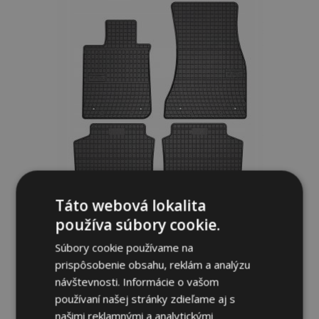
zoznamu
prianí
Táto webová lokalita
používa súbory cookie.
Gumené rohože pre BMW 7 G12 LONG
2015-up (4 ks)
Súbory cookie používame na
37,00 €
prispôsobenie obsahu, reklám a analýzu
návštevnosti. Informácie o vašom
používaní našej stránky zdieľame aj s
Pridať Do Košíka
našimi reklamnými a analytickými