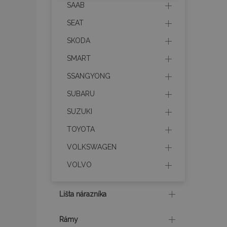
SAAB
SEAT
recently_viewed_p
SKODA
SMART
recently_compare
SSANGYONG
PHPSESSID
SUBARU
SUZUKI
TOYOTA
mage-translation-f
VOLKSWAGEN
VOLVO
CookieScriptConse
Lišta nárazníka
Rámy
mage-cache-sessi