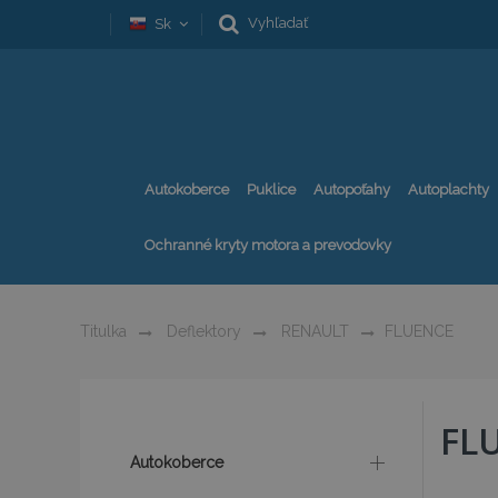
Vyhľadať
Sk
Autokoberce
Puklice
Autopoťahy
Autoplachty
Ochranné kryty motora a prevodovky
Titulka
Deflektory
RENAULT
FLUENCE
FL
Autokoberce