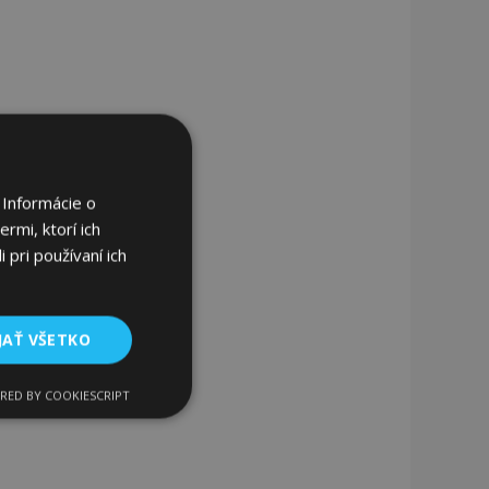
 Informácie o
rmi, ktorí ich
 pri používaní ich
JAŤ VŠETKO
RED BY COOKIESCRIPT
Funkcie