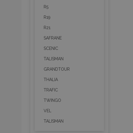
R5
R19
R21
Nevyhnutne potrebné
SAFRANE
Webová lokalita sa 
SCENIC
Meno
TALISMAN
mage-cache-stor
GRANDTOUR
recently_compare
THALIA
TRAFIC
product_data_sto
TWINGO
section_data_ids
VEL
TALISMAN
mage-messages