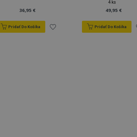
4 ks
36,95 €
49,95 €
Pridať Do Košíka
Pridať Do Košíka
Pridať
P
do
zoznamu
prianí
p