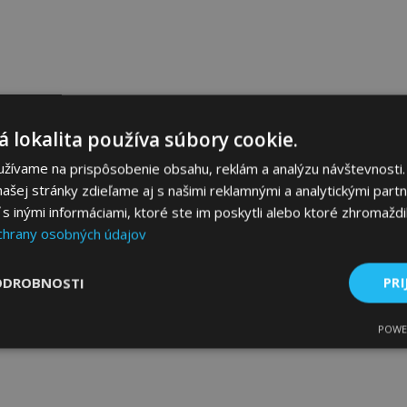
 lokalita používa súbory cookie.
užívame na prispôsobenie obsahu, reklám a analýzu návštevnosti.
ašej stránky zdieľame aj s našimi reklamnými a analytickými partne
 inými informáciami, ktoré ste im poskytli alebo ktoré zhromaždili
chrany osobných údajov
ODROBNOSTI
PRI
POWE
ne
Výkonnosť
Cielenie