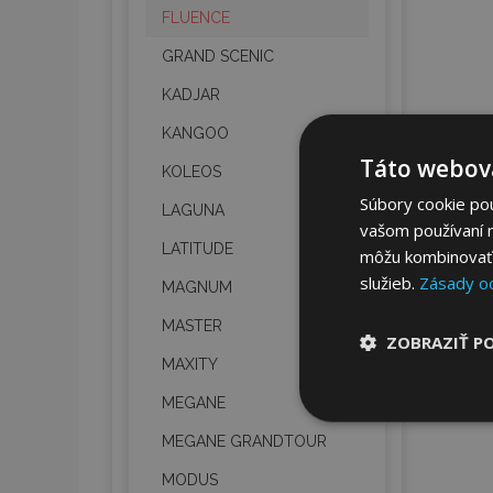
FLUENCE
GRAND SCENIC
KADJAR
KANGOO
Táto webová
KOLEOS
Súbory cookie po
LAGUNA
vašom používaní n
LATITUDE
môžu kombinovať s
služieb.
Zásady o
MAGNUM
MASTER
ZOBRAZIŤ P
MAXITY
MEGANE
Nevyhnut
potrebné
MEGANE GRANDTOUR
MODUS