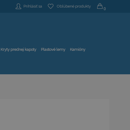
Prihlásiť sa
Obľúbené produkty
0
Kryty prednej kapoty
Plastové lemy
Kamióny