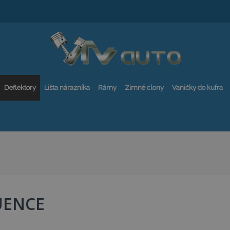
Deflektory
Lišta nárazníka
Rámy
Zimné clony
Vaničky do kufra
UENCE