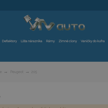
Deflektory
Lišta nárazníka
Rámy
Zimné clony
Vaničky do kufra
e
Peugeot
205
5