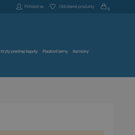
Prihlásiť sa
Obľúbené produkty
0
Kryty prednej kapoty
Plastové lemy
Kamióny