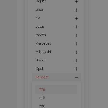
Jaguar
recently_compare
Jeep
product_data_sto
Kia
Lexus
section_data_ids
Mazda
Mercedes
mage-messages
Mitsubishi
Nissan
recently_viewed_p
Opel
Peugeot
recently_compare
PHPSESSID
205
106
206