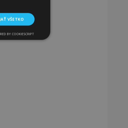
JAŤ VŠETKO
RED BY COOKIESCRIPT
Funkcie
ateľa a správa účtu.
a na uľahčenie
rehliadača, aby sa