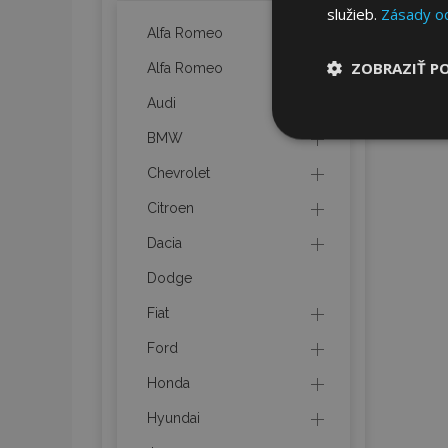
služieb.
Zásady o
Alfa Romeo
ZOBRAZIŤ P
Alfa Romeo
Audi
Nevyhnut
BMW
potrebné
Chevrolet
Citroen
Dacia
Dodge
Fiat
Nevyhnutne potrebné
Webová lokalita sa 
Ford
Meno
Honda
mage-cache-stor
Hyundai