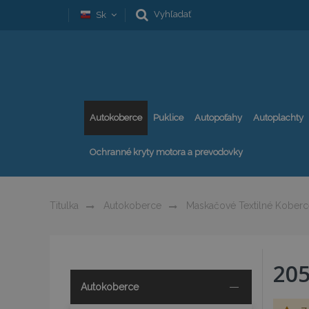
Vyhľadať
Sk
Autokoberce
Puklice
Autopoťahy
Autoplachty
Ochranné kryty motora a prevodovky
Titulka
Autokoberce
Maskačové Textilné Koberc
20
Autokoberce