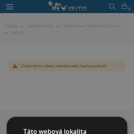
0
Titulka
Autokoberce
Maskačové Textilné Koberce
Suzuki
Zvolenému výberu neodpovedá žiadny produkt.
Táto webová lokalita