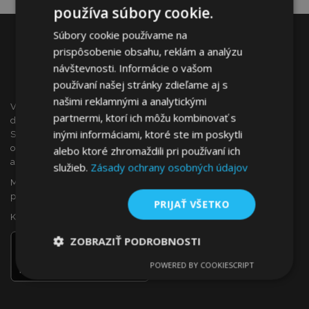
používa súbory cookie.
Súbory cookie používame na
prispôsobenie obsahu, reklám a analýzu
návštevnosti. Informácie o vašom
používaní našej stránky zdieľame aj s
našimi reklamnými a analytickými
VTVauto je maloobchodným predajcom a veľkoobchodným
partnermi, ktorí ich môžu kombinovať s
dodávateľom autopríslušenstva a autodoplnkov na
inými informáciami, ktoré ste im poskytli
Slovensku, ako sú napr.: ozdobné kryty kolies (puklice),
okenné deflektory, autopoťahy, autorohože, chrómové kryty
alebo ktoré zhromaždili pri používaní ich
a rámy, ...
služieb.
Zásady ochrany osobných údajov
Máte záujem o dropshipping, alebo sa chcete stať našim
partnerom?
PRIJAŤ VŠETKO
Kontaktujte nás ešte dnes!
ZOBRAZIŤ PODROBNOSTI
POWERED BY COOKIESCRIPT
Nevyhnutne
Výkonnosť
Cielenie
potrebné