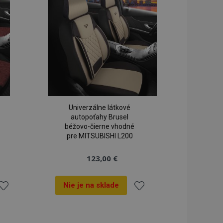
seného stavu
ianí
prianí
iestnom úložisku.
rekladu
preklad na strane
lužba Cookie-
redvolieb súhlasu
ov. Je nevyhnutné,
cript.com fungoval
spúšťa vyčistenie
mäte. Keď
Univerzálne látkové
i súbor cookie,
autopoťahy Brusel
ko a nastaví
béžovo-čierne vhodné
dnotu true.
pre MITSUBISHI L200
dy prezeraných
u.
123,00 €
Nie je na sklade
ridať
Pridať
 na zachovanie
ukladania obsahu
 rýchlejšie.
vykonáva