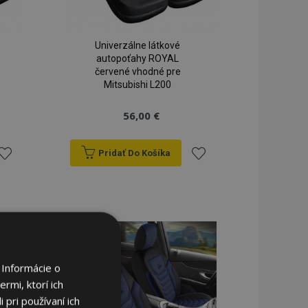
Univerzálne látkové
autopoťahy ROYAL
červené vhodné pre
Mitsubishi L200
56,00 €
Pridať Do Košíka
ridať
Pridať
do
do
zoznamu
zoznamu
rianí
prianí
 Informácie o
rmi, ktorí ich
 pri používaní ich