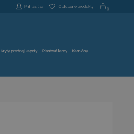
Prihlásiť sa
Obľúbené produkty
0
Kryty prednej kapoty
Plastové lemy
Kamióny