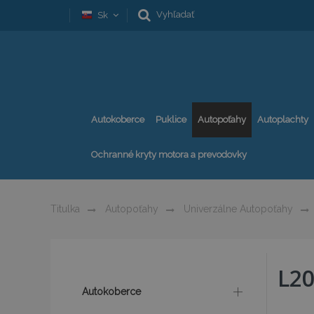
Vyhľadať
Sk
Autokoberce
Puklice
Autopoťahy
Autoplachty
Ochranné kryty motora a prevodovky
Titulka
Autopoťahy
Univerzálne Autopoťahy
L2
Autokoberce