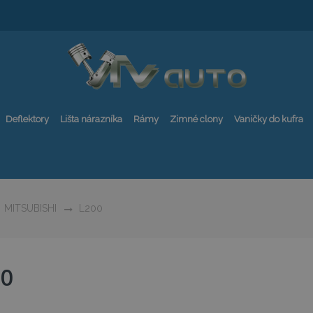
Deflektory
Lišta nárazníka
Rámy
Zimné clony
Vaničky do kufra
MITSUBISHI
L200
00