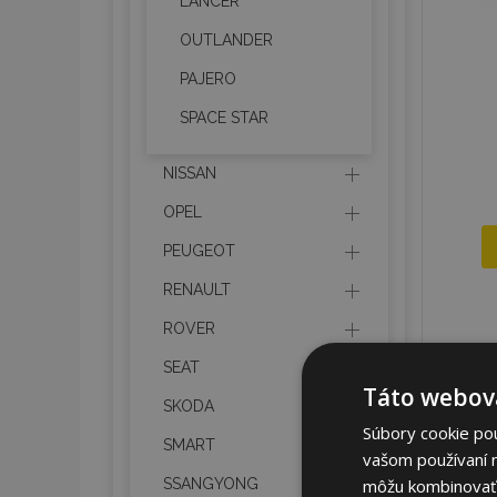
LANCER
OUTLANDER
PAJERO
SPACE STAR
NISSAN
OPEL
PEUGEOT
RENAULT
ROVER
SEAT
Táto webová
SKODA
Súbory cookie po
SMART
vašom používaní n
môžu kombinovať s
SSANGYONG