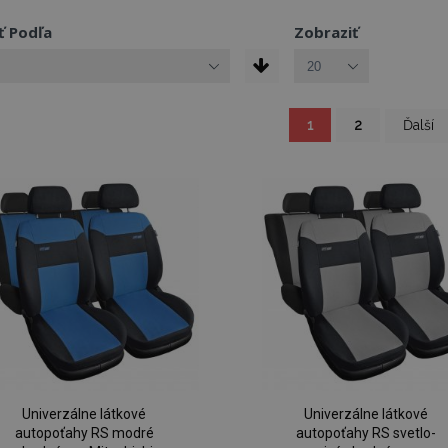
ť Podľa
Zobraziť
You're currently read
Strana
Strana
Strana
1
2
Ďalší
Univerzálne látkové
Univerzálne látkové
autopoťahy RS modré
autopoťahy RS svetlo-