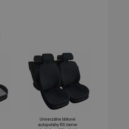
ing page
Univerzálne látkové
autopoťahy RS čierne