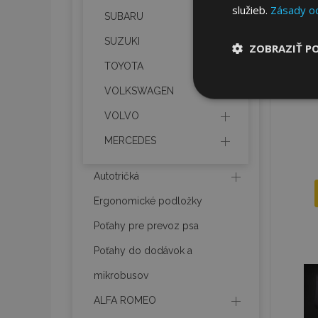
služieb.
Zásady o
SUBARU
SUZUKI
ZOBRAZIŤ P
TOYOTA
Nevyhnut
VOLKSWAGEN
potrebné
VOLVO
MERCEDES
Autotričká
Ergonomické podložky
Poťahy pre prevoz psa
Nevyhnutne potrebné
Webová lokalita sa 
Poťahy do dodávok a
Meno
mikrobusov
mage-cache-stor
ALFA ROMEO