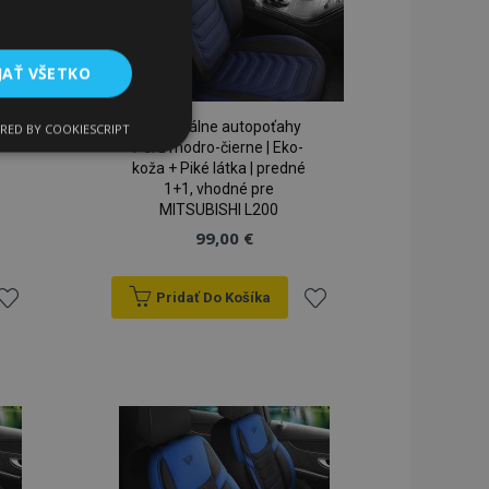
JAŤ VŠETKO
Univerzálne autopoťahy
RED BY COOKIESCRIPT
Funkcie
Peru modro-čierne | Eko-
koža + Piké látka | predné
1+1, vhodné pre
MITSUBISHI L200
99,00 €
Pridať Do Košíka
ridať
Pridať
ateľa a správa účtu.
do
do
zoznamu
zoznamu
a na uľahčenie
rianí
prianí
rehliadača, aby sa