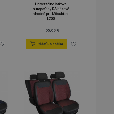
Univerzálne látkové
autopoťahy RS béžové
vhodné pre Mitsubishi
L200
55,00 €
Pridať Do Košíka
ridať
Pridať
do
do
zoznamu
zoznamu
rianí
prianí