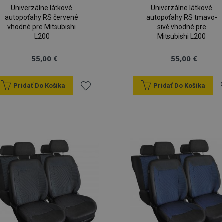
Univerzálne látkové
Univerzálne látkové
autopoťahy RS červené
autopoťahy RS tmavo-
vhodné pre Mitsubishi
sivé vhodné pre
L200
Mitsubishi L200
55,00 €
55,00 €
Pridať Do Košíka
Pridať Do Košíka
Pridať
P
do
zoznamu
prianí
p