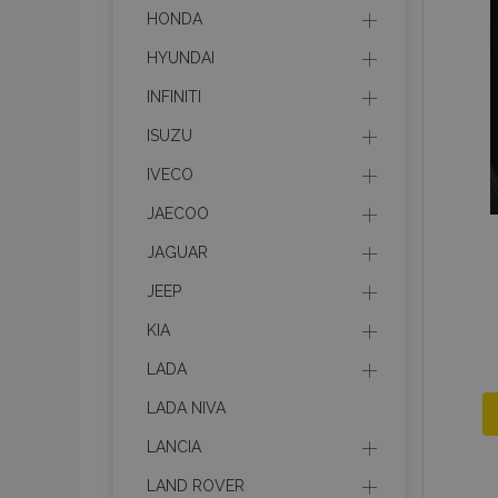
HONDA
mage-translation-f
HYUNDAI
INFINITI
CookieScriptConse
ISUZU
IVECO
JAECOO
mage-cache-sessi
JAGUAR
JEEP
recently_viewed_p
KIA
LADA
LADA NIVA
Meno
Meno
Posk
Meno
LANCIA
Dom
_ga_MHZKV92P8N
mage-cache-stora
section-invalidatio
LAND ROVER
_gcl_au
Goo