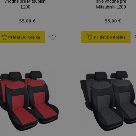
vhodné pre Mitsubishi
sivé vhodné pre
L200
Mitsubishi L200
55,00 €
55,00 €
Pridať Do Košíka
Pridať Do Košíka
Pridať
P
do
zoznamu
prianí
p