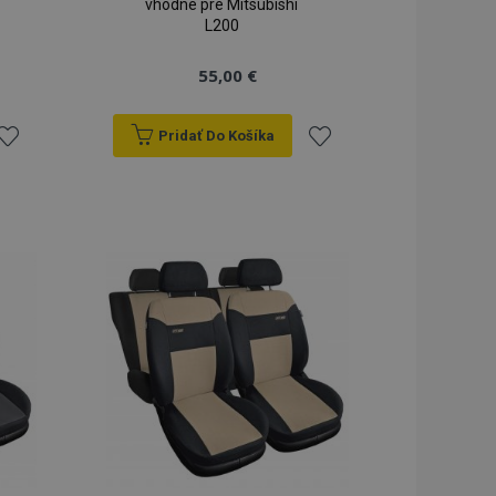
vhodné pre Mitsubishi
L200
55,00 €
Pridať Do Košíka
ridať
Pridať
do
do
zoznamu
zoznamu
rianí
prianí