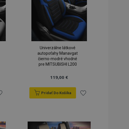
o porovnávaných
 výrobkoch
eraných /
 pre zákazníka
ými kupujúcim, ako
nformácie o
Univerzálne látkové
autopoťahy Manavgat
šie upozornenia,
čierno-modré vhodné
ovi, napríklad
cookie a rôzne
pre MITSUBISHI L200
ymaže zo súboru
í kupujúcemu.
119,00 €
dy zobrazených
u.
tým porovnávaných
Pridať Do Košíka
u.
idať
Pridať
mi založenými na
y identifikátor
ých relácií
o
do
o náhodne
eho použitia môže
oznamu
zoznamu
 ale dobrým