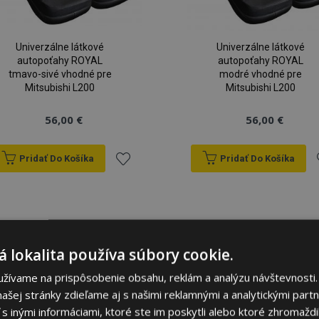
Univerzálne látkové
Univerzálne látkové
autopoťahy ROYAL
autopoťahy ROYAL
tmavo-sivé vhodné pre
modré vhodné pre
Mitsubishi L200
Mitsubishi L200
56,00 €
56,00 €
Pridať Do Košíka
Pridať Do Košíka
Pridať
P
do
zoznamu
 lokalita používa súbory cookie.
prianí
p
užívame na prispôsobenie obsahu, reklám a analýzu návštevnosti.
ašej stránky zdieľame aj s našimi reklamnými a analytickými partne
 inými informáciami, ktoré ste im poskytli alebo ktoré zhromaždili