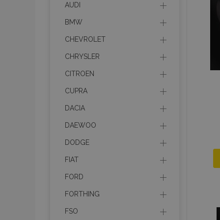
AUDI
recently_compare
BMW
product_data_sto
CHEVROLET
CHRYSLER
section_data_ids
CITROEN
CUPRA
mage-messages
DACIA
DAEWOO
recently_viewed_p
DODGE
recently_compare
FIAT
FORD
PHPSESSID
FORTHING
FSO