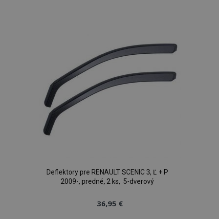
do
zoznamu
prianí
Deflektory pre RENAULT SCENIC 3, Ľ + P
2009-, predné, 2 ks, 5-dverový
36,95 €