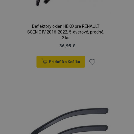
Deflektory okien HEKO pre RENAULT
SCENIC IV 2016-2022, 5-dverové, predné,
2 ks
36,95 €
Pridať Do Košíka
Pridať
do
zoznamu
prianí