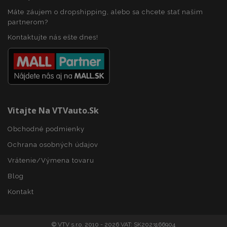
Máte záujem o dropshipping, alebo sa chcete stať našim
partnerom?
Kontaktujte nás ešte dnes!
CookieScriptConsent
4 tý
CookieScript
2 
www.vtvauto.sk
Vitajte Na VTVauto.sk
Obchodné podmienky
Ochrana osobných údajov
Vrátenie/Výmena tovaru
mage-cache-sessid
1 
Adobe Inc.
www.vtvauto.sk
Blog
Kontakt
© VTV s.r.o. 2010 - 2026 VAT: SK2023166904