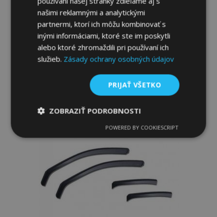
používaní našej stránky zdieľame aj s
SCENIC IV 2016-2022, 5-dverové, predné
našimi reklamnými a analytickými
a zadné, 4 ks
partnermi, ktorí ich môžu kombinovať s
49,95 €
inými informáciami, ktoré ste im poskytli
alebo ktoré zhromaždili pri používaní ich
Pridať Do Košíka
služieb.
Zásady ochrany osobných údajov
Pridať
PRIJAŤ VŠETKO
do
zoznamu
ZOBRAZIŤ PODROBNOSTI
prianí
POWERED BY COOKIESCRIPT
Nevyhnutne
Výkonnosť
Cielenie
potrebné
Funkcie