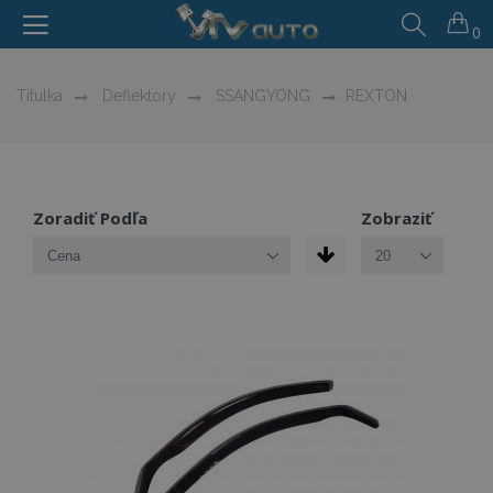
0
Titulka
Deflektory
SSANGYONG
REXTON
Zoradiť Podľa
Zobraziť