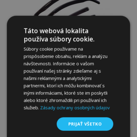
prianí
Táto webová lokalita
používa súbory cookie.
Súbory cookie používame na
Deflektory okien HEKO pre SSANGYONG
prispôsobenie obsahu, reklám a analýzu
REXTON II 2017-, 5-dverové, predné a
návštevnosti. Informácie o vašom
zadné, 4 ks
používaní našej stránky zdieľame aj s
49,95 €
našimi reklamnými a analytickými
partnermi, ktorí ich môžu kombinovať s
Pridať Do Košíka
inými informáciami, ktoré ste im poskytli
alebo ktoré zhromaždili pri používaní ich
Pridať
služieb.
Zásady ochrany osobných údajov
do
PRIJAŤ VŠETKO
zoznamu