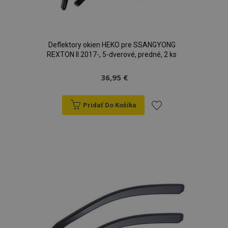
Deflektory okien HEKO pre SSANGYONG
REXTON II 2017-, 5-dverové, predné, 2 ks
36,95 €
Pridať Do Košíka
Pridať
do
zoznamu
prianí