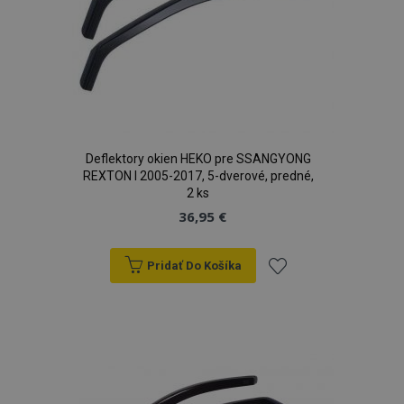
Deflektory okien HEKO pre SSANGYONG
REXTON I 2005-2017, 5-dverové, predné,
2 ks
36,95 €
Pridať Do Košíka
Pridať
do
zoznamu