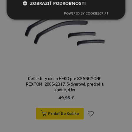
prianí
ZOBRAZIŤ PODROBNOSTI
POWERED BY COOKIESCRIPT
Nevyhnutne
Výkonnosť
Cielenie
potrebné
Funkcie
Deflektory okien HEKO pre SSANGYONG
REXTON I 2005-2017, 5-dverové, predné a
Nevyhnutne potrebné
Výkonnosť
zadné, 4 ks
Cielenie
Funkcie
49,95 €
Nevyhnutne potrebné súbory cookie umožňujú
základné funkcie webovej lokality, ako prihlásenie
používateľa a správa účtu. Webová lokalita sa nedá
Pridať Do Košíka
správne používať bez nevyhnutne potrebných
súborov cookie.
Pridať
Poskytovateľ
/
Uply