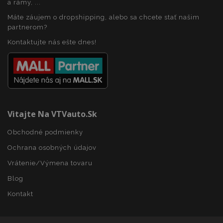
a rámy, ...
www.vtvauto.sk
Máte záujem o dropshipping, alebo sa chcete stať našim
partnerom?
Kontaktujte nás ešte dnes!
mage-messages
1 
Adobe Inc.
www.vtvauto.sk
Vitajte Na VTVauto.sk
Obchodné podmienky
Ochrana osobných údajov
Vrátenie/Výmena tovaru
Blog
Kontakt
recently_viewed_product_previous
1 
Adobe Inc.
www.vtvauto.sk