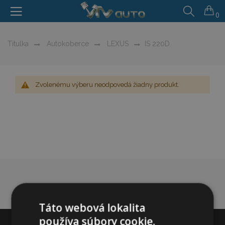
0
Titulka
Autokoberce
LEXUS
IS 220D
Zvolenému výberu neodpovedá žiadny produkt.
Táto webová lokalita
používa súbory cookie.