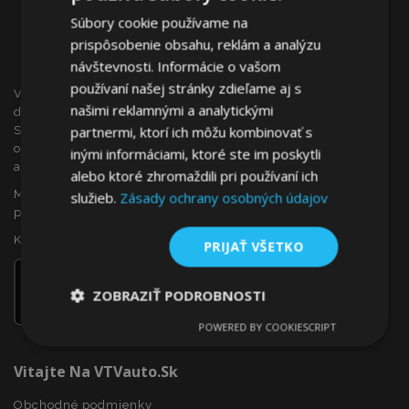
Súbory cookie používame na
prispôsobenie obsahu, reklám a analýzu
návštevnosti. Informácie o vašom
používaní našej stránky zdieľame aj s
VTVauto je maloobchodným predajcom a veľkoobchodným
našimi reklamnými a analytickými
dodávateľom autopríslušenstva a autodoplnkov na
partnermi, ktorí ich môžu kombinovať s
Slovensku, ako sú napr.: ozdobné kryty kolies (puklice),
okenné deflektory, autopoťahy, autorohože, chrómové kryty
inými informáciami, ktoré ste im poskytli
a rámy, ...
alebo ktoré zhromaždili pri používaní ich
Máte záujem o dropshipping, alebo sa chcete stať našim
služieb.
Zásady ochrany osobných údajov
partnerom?
Kontaktujte nás ešte dnes!
PRIJAŤ VŠETKO
ZOBRAZIŤ PODROBNOSTI
POWERED BY COOKIESCRIPT
Nevyhnutne
Výkonnosť
Cielenie
potrebné
Vitajte Na VTVauto.sk
Obchodné podmienky