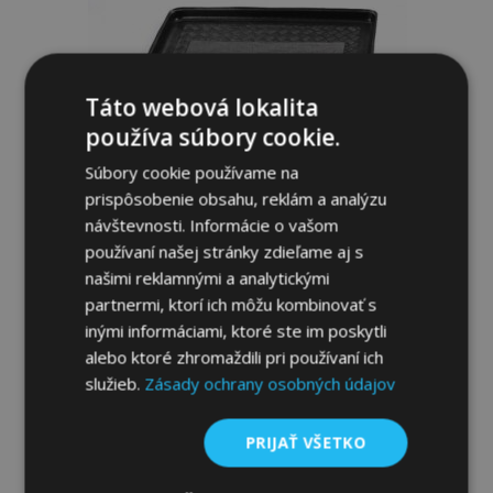
Táto webová lokalita
používa súbory cookie.
Súbory cookie používame na
prispôsobenie obsahu, reklám a analýzu
návštevnosti. Informácie o vašom
používaní našej stránky zdieľame aj s
našimi reklamnými a analytickými
Plastová vanička do kufra pre OPEL Karl
partnermi, ktorí ich môžu kombinovať s
2015
inými informáciami, ktoré ste im poskytli
alebo ktoré zhromaždili pri používaní ich
29,95 €
služieb.
Zásady ochrany osobných údajov
Pridať Do Košíka
PRIJAŤ VŠETKO
Pridať