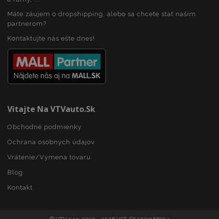
Meno
Doména
plat
Máte záujem o dropshipping, alebo sa chcete stať našim
mage-cache-storage
1 
Adobe Inc.
partnerom?
www.vtvauto.sk
Kontaktujte nás ešte dnes!
recently_compared_product
1 
Adobe Inc.
Vitajte Na VTVauto.sk
www.vtvauto.sk
Obchodné podmienky
Ochrana osobných údajov
product_data_storage
1 
Adobe Inc.
www.vtvauto.sk
Google Privacy Policy
Vrátenie/Výmena tovaru
Blog
Kontakt
section_data_ids
1 
Adobe Inc.