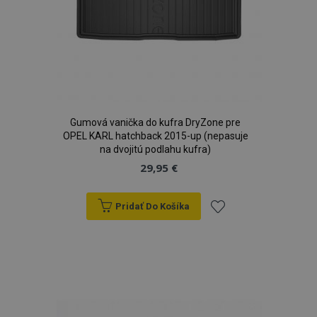
Gumová vanička do kufra DryZone pre
OPEL KARL hatchback 2015-up (nepasuje
na dvojitú podlahu kufra)
29,95 €
Pridať Do Košíka
Pridať
do
zoznamu
prianí