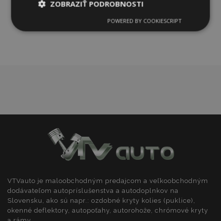
do
ZOBRAZIŤ PODROBNOSTI
POWERED BY COOKIESCRIPT
zoznamu
Nevyhnutne
Výkonnosť
Cielenie
potrebné
prianí
Funkcie
Nevyhnutne potrebné
Výkonnosť
Cielenie
Funkcie
Nevyhnutne potrebné súbory cookie umožňujú
základné funkcie webovej lokality, ako prihlásenie
VTVauto je maloobchodným predajcom a veľkoobchodným
používateľa a správa účtu. Webová lokalita sa nedá
dodávateľom autopríslušenstva a autodoplnkov na
správne používať bez nevyhnutne potrebných
Slovensku, ako sú napr.: ozdobné kryty kolies (puklice),
súborov cookie.
okenné deflektory, autopoťahy, autorohože, chrómové kryty
Poskytovateľ
/
Uply
a rámy, ...