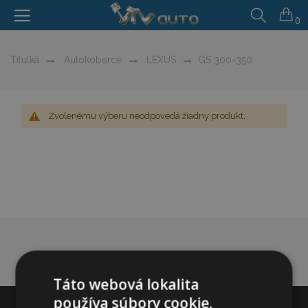
0
Titulka
Autokoberce
LEXUS
GS 300-350
Zvolenému výberu neodpovedá žiadny produkt.
Táto webová lokalita
používa súbory cookie.