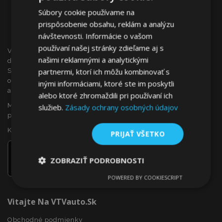
Súbory cookie používame na
prispôsobenie obsahu, reklám a analýzu
návštevnosti. Informácie o vašom
používaní našej stránky zdieľame aj s
VTVauto je maloobchodným predajcom a veľkoobchodným
našimi reklamnými a analytickými
dodávateľom autopríslušenstva a autodoplnkov na
partnermi, ktorí ich môžu kombinovať s
Slovensku, ako sú napr.: ozdobné kryty kolies (puklice),
okenné deflektory, autopoťahy, autorohože, chrómové kryty
inými informáciami, ktoré ste im poskytli
a rámy, ...
alebo ktoré zhromaždili pri používaní ich
Máte záujem o dropshipping, alebo sa chcete stať našim
služieb.
Zásady ochrany osobných údajov
partnerom?
Kontaktujte nás ešte dnes!
PRIJAŤ VŠETKO
ZOBRAZIŤ PODROBNOSTI
POWERED BY COOKIESCRIPT
Nevyhnutne
Výkonnosť
Cielenie
potrebné
Vitajte Na VTVauto.sk
Obchodné podmienky