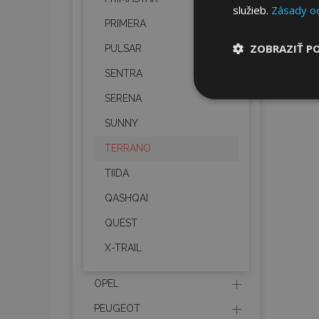
služieb.
Zásady o
PRIMERA
ZOBRAZIŤ P
PULSAR
SENTRA
Nevyhnut
SERENA
potrebné
SUNNY
TERRANO
TIIDA
QASHQAI
QUEST
Nevyhnutne potrebné
Webová lokalita sa 
X-TRAIL
Meno
OPEL
mage-cache-stor
PEUGEOT