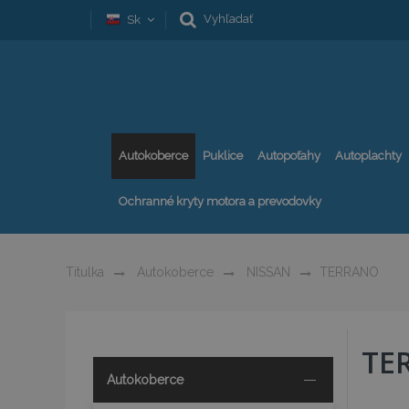
Vyhľadať
Sk
Autokoberce
Puklice
Autopoťahy
Autoplachty
Ochranné kryty motora a prevodovky
Titulka
Autokoberce
NISSAN
TERRANO
TE
Autokoberce