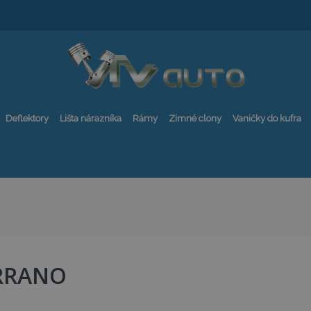
Deflektory
Lišta nárazníka
Rámy
Zimné clony
Vaničky do kufra
RRANO