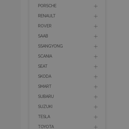
PORSCHE
recently_compare
RENAULT
product_data_sto
ROVER
section_data_ids
SAAB
SSANGYONG
mage-messages
SCANIA
SEAT
SKODA
recently_viewed_p
SMART
recently_compare
SUBARU
PHPSESSID
SUZUKI
TESLA
TOYOTA