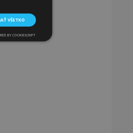
JAŤ VŠETKO
RED BY COOKIESCRIPT
Funkcie
ateľa a správa účtu.
a na uľahčenie
rehliadača, aby sa