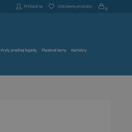
Prihlásiť sa
Obľúbené produkty
0
Kryty prednej kapoty
Plastové lemy
Kamióny