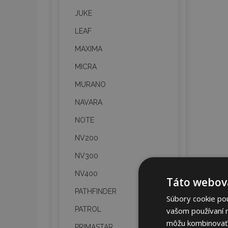
JUKE
LEAF
MAXIMA
MICRA
MURANO
NAVARA
NOTE
NV200
NV300
NV400
Táto webová
PATHFINDER
Súbory cookie po
PATROL
vašom používaní n
môžu kombinovať s
PRIMASTAR