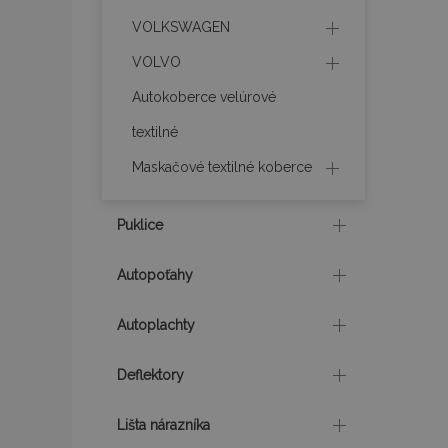
VOLKSWAGEN
mage-translation-f
VOLVO
Autokoberce velúrové
CookieScriptConse
textilné
Maskačové textilné koberce
mage-cache-sessi
Puklice
Autopoťahy
recently_viewed_p
Autoplachty
Deflektory
Meno
Meno
Posk
Meno
Dom
_ga_MHZKV92P8N
mage-cache-stora
Lišta nárazníka
section-invalidatio
_gcl_au
Goo