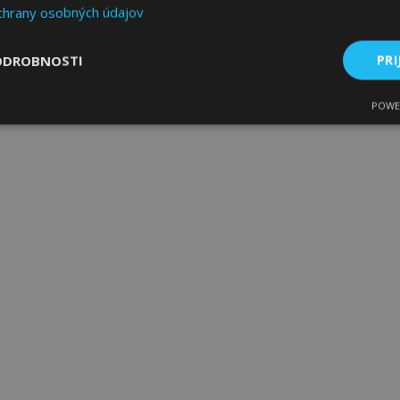
chrany osobných údajov
ODROBNOSTI
PRI
POWE
ne
Výkonnosť
Cielenie
Nevyhnutne potrebné
Výkonnosť
Cielenie
Funkcie
 súbory cookie umožňujú základné funkcie webovej lokality, ako prihlásenie použív
nedá správne používať bez nevyhnutne potrebných súborov cookie.
Poskytovateľ
/
Uplynutie
Popis
Doména
platnosti
age
1 deň
Tento súbor cookie sa použív
Adobe Inc.
ukladania obsahu do pamäte p
www.vtvauto.sk
stránky načítali rýchlejšie.