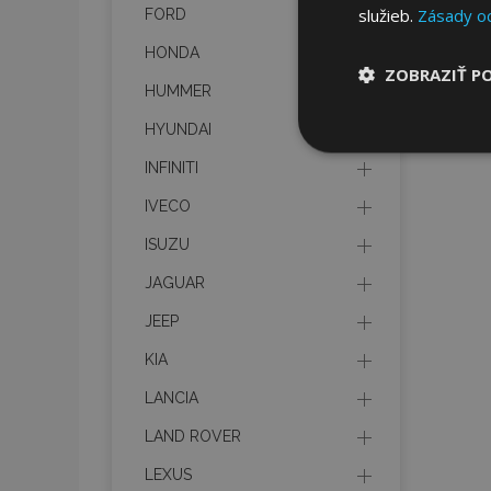
služieb.
Zásady o
FORD
HONDA
ZOBRAZIŤ P
HUMMER
HYUNDAI
Nevyhnut
potrebné
INFINITI
IVECO
ISUZU
JAGUAR
JEEP
Nevyhnutne potrebné
KIA
Webová lokalita sa 
LANCIA
Meno
LAND ROVER
mage-cache-stor
LEXUS