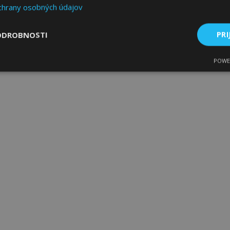
chrany osobných údajov
ODROBNOSTI
PRI
POWE
ne
Výkonnosť
Cielenie
Nevyhnutne potrebné
Výkonnosť
Cielenie
Funkcie
 súbory cookie umožňujú základné funkcie webovej lokality, ako prihlásenie použív
nedá správne používať bez nevyhnutne potrebných súborov cookie.
Poskytovateľ
/
Uplynutie
Popis
Doména
platnosti
age
1 deň
Tento súbor cookie sa použív
Adobe Inc.
ukladania obsahu do pamäte p
www.vtvauto.sk
stránky načítali rýchlejšie.