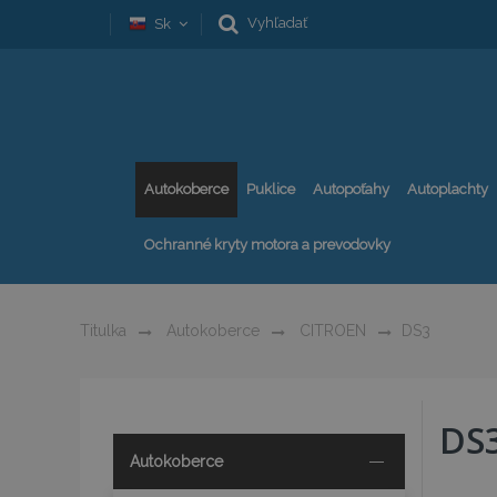
Vyhľadať
Sk
Autokoberce
Puklice
Autopoťahy
Autoplachty
Ochranné kryty motora a prevodovky
Titulka
Autokoberce
CITROEN
DS3
DS
Autokoberce