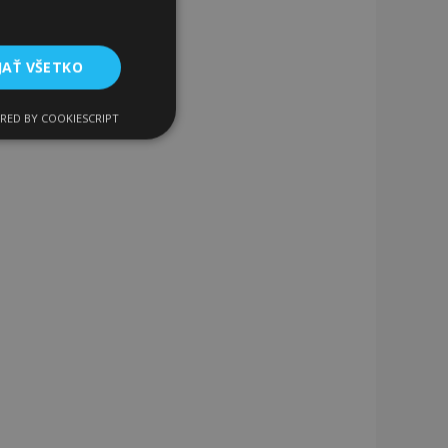
JAŤ VŠETKO
RED BY COOKIESCRIPT
Funkcie
ateľa a správa účtu.
a na uľahčenie
rehliadača, aby sa