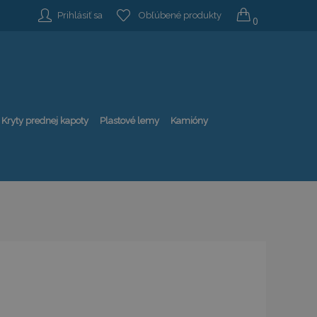
Prihlásiť sa
Obľúbené produkty
0
Kryty prednej kapoty
Plastové lemy
Kamióny