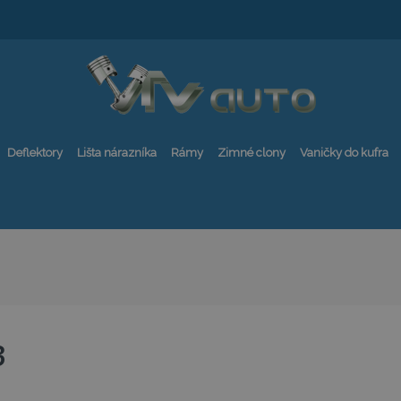
Deflektory
Lišta nárazníka
Rámy
Zimné clony
Vaničky do kufra
3