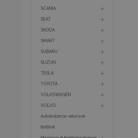
SCANIA
mage-translation-f
SEAT
SKODA
CookieScriptConse
SMART
SUBARU
mage-cache-sessi
SUZUKI
TESLA
TOYOTA
recently_viewed_p
VOLKSWAGEN
VOLVO
Autokoberce velúrové
Meno
Meno
Posk
Meno
Dom
textilné
_ga_MHZKV92P8N
mage-cache-stora
section-invalidatio
_gcl_au
Goo
Maskačové textilné koberce