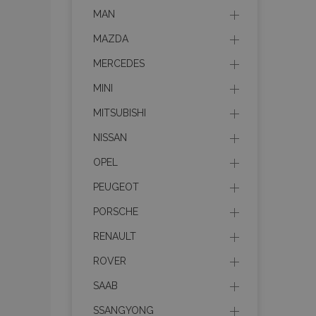
MAN
recently_compare
MAZDA
product_data_sto
MERCEDES
section_data_ids
MINI
MITSUBISHI
mage-messages
NISSAN
OPEL
PEUGEOT
recently_viewed_p
PORSCHE
recently_compare
RENAULT
PHPSESSID
ROVER
SAAB
SSANGYONG