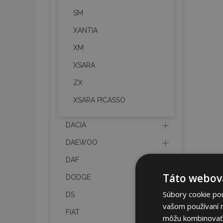
SM
XANTIA
XM
XSARA
ZX
XSARA PICASSO
DACIA
DAEWOO
DAF
Táto webová
DODGE
Súbory cookie po
DS
vašom používaní n
FIAT
môžu kombinovať s