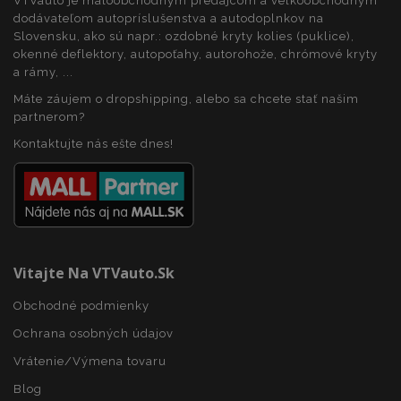
VTVauto je maloobchodným predajcom a veľkoobchodným
dodávateľom autopríslušenstva a autodoplnkov na
section_data_ids
1 
Adobe Inc.
Slovensku, ako sú napr.: ozdobné kryty kolies (puklice),
www.vtvauto.sk
okenné deflektory, autopoťahy, autorohože, chrómové kryty
a rámy, ...
Máte záujem o dropshipping, alebo sa chcete stať našim
partnerom?
Kontaktujte nás ešte dnes!
mage-messages
1 
Adobe Inc.
www.vtvauto.sk
Vitajte Na VTVauto.sk
Obchodné podmienky
Ochrana osobných údajov
Vrátenie/Výmena tovaru
Blog