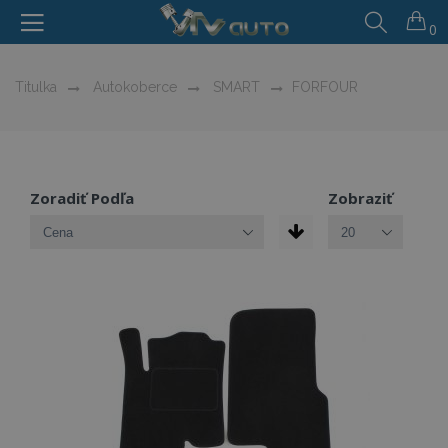
0
Titulka
Autokoberce
SMART
FORFOUR
Zoradiť Podľa
Zobraziť