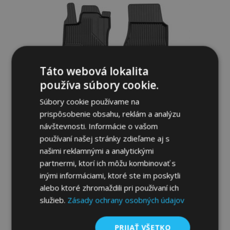
prianí
Táto webová lokalita
používa súbory cookie.
Súbory cookie používame na
prispôsobenie obsahu, reklám a analýzu
návštevnosti. Informácie o vašom
používaní našej stránky zdieľame aj s
našimi reklamnými a analytickými
3D Gumené rohože No.77 pre SMART
FORFOUR II 2014-up (4 ks)
partnermi, ktorí ich môžu kombinovať s
46,95 €
inými informáciami, ktoré ste im poskytli
alebo ktoré zhromaždili pri používaní ich
služieb.
Zásady ochrany osobných údajov
Pridať Do Košíka
Pridať
PRIJAŤ VŠETKO