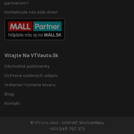
partnerom?
mage-cache-storage
1 
Adobe Inc.
www.vtvauto.sk
Kontaktujte nás ešte dnes!
Vitajte Na VTVauto.sk
recently_compared_product
1 
Adobe Inc.
www.vtvauto.sk
Obchodné podmienky
Ochrana osobných údajov
product_data_storage
1 
Adobe Inc.
Vrátenie/Výmena tovaru
www.vtvauto.sk
Google Privacy Policy
Blog
Kontakt
© VTV s.r.o. 2010 - 2026 VAT: SK2023166904
section_data_ids
1 
Adobe Inc.
+421 948 797 373
www.vtvauto.sk