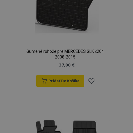
Gumené rohože pre MERCEDES GLK x204
2008-2015
37,00 €
Pridať Do Košíka
Pridať
do
zoznamu
prianí