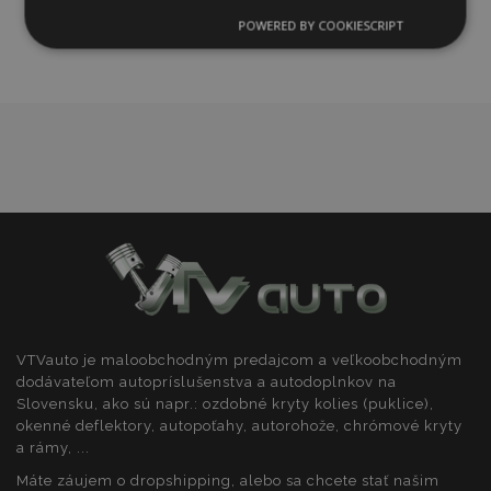
zoznamu
POWERED BY COOKIESCRIPT
Nevyhnutne
Výkonnosť
Cielenie
prianí
potrebné
Funkcie
Nevyhnutne potrebné
Výkonnosť
Cielenie
Funkcie
VTVauto je maloobchodným predajcom a veľkoobchodným
Nevyhnutne potrebné súbory cookie umožňujú
základné funkcie webovej lokality, ako prihlásenie
dodávateľom autopríslušenstva a autodoplnkov na
používateľa a správa účtu. Webová lokalita sa nedá
Slovensku, ako sú napr.: ozdobné kryty kolies (puklice),
správne používať bez nevyhnutne potrebných
okenné deflektory, autopoťahy, autorohože, chrómové kryty
súborov cookie.
a rámy, ...
Poskytovateľ
/
Uply
Meno
Máte záujem o dropshipping, alebo sa chcete stať našim
Doména
plat