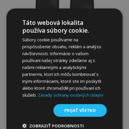
Táto webová lokalita
používa súbory cookie.
Súbory cookie používame na
prispôsobenie obsahu, reklám a analýzu
návštevnosti. Informácie o vašom
používaní našej stránky zdieľame aj s
našimi reklamnými a analytickými
3D Gumené rohože No.77 pre MERCEDES
partnermi, ktorí ich môžu kombinovať s
GLK X204 2008-2015 (4 ks)
inými informáciami, ktoré ste im poskytli
46,95 €
alebo ktoré zhromaždili pri používaní ich
služieb.
Zásady ochrany osobných údajov
Pridať Do Košíka
Pridať
PRIJAŤ VŠETKO
do
ZOBRAZIŤ PODROBNOSTI