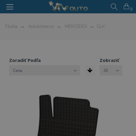
0
Titulka
Autokoberce
MERCEDES
GLK
Zoradiť Podľa
Zobraziť