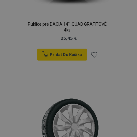
Puklice pre DACIA 14", QUAD GRAFITOVÉ
4ks
25,45 €
Pridať Do Košíka
Pridať
do
zoznamu
prianí