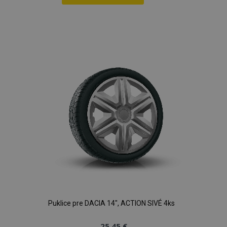
Pridať
do
zoznamu
prianí
Puklice pre DACIA 14", ACTION SIVÉ 4ks
25,45 €