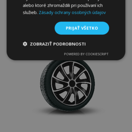
alebo ktoré zhromaždili pri používaní ich
služieb.
Zásady ochrany osobných údajov
Pridať Do Košíka
Pridať
PRIJAŤ VŠETKO
do
ZOBRAZIŤ PODROBNOSTI
zoznamu
POWERED BY COOKIESCRIPT
Nevyhnutne
Výkonnosť
Cielenie
prianí
potrebné
Funkcie
Nevyhnutne potrebné
Výkonnosť