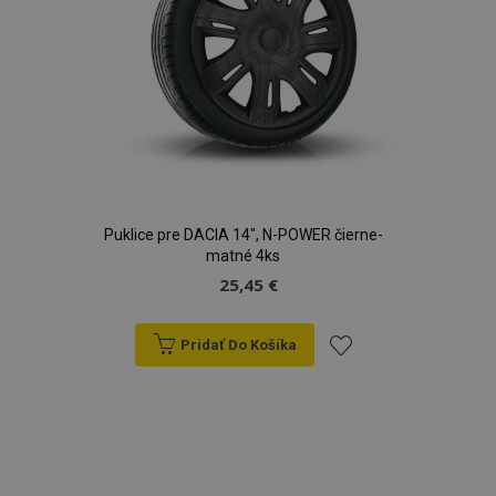
Puklice pre DACIA 14", N-POWER čierne-
matné 4ks
25,45 €
Pridať Do Košíka
Pridať
do
zoznamu