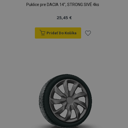
Puklice pre DACIA 14", STRONG SIVÉ 4ks
25,45 €
Pridať Do Košíka
Pridať
do
zoznamu
prianí