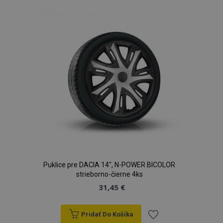
zoznamu
prianí
Puklice pre DACIA 14", N-POWER BICOLOR
strieborno-čierne 4ks
31,45 €
Pridať Do Košíka