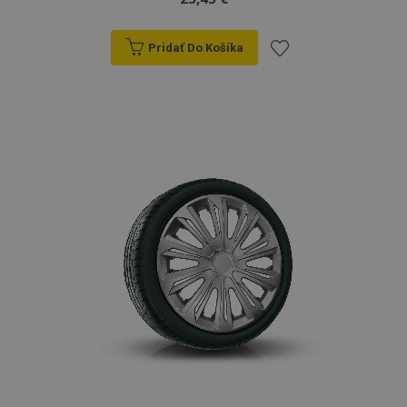
Pridať Do Košíka
Pridať
do
zoznamu
prianí