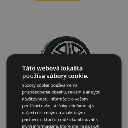
Pridať
do
zoznamu
prianí
Táto webová lokalita
používa súbory cookie.
Súbory cookie používame na
prispôsobenie obsahu, reklám a analýzu
návštevnosti. Informácie o vašom
používaní našej stránky zdieľame aj s
našimi reklamnými a analytickými
Puklice pre DACIA 14", ACTION
DOUBLECOLOR 4ks
partnermi, ktorí ich môžu kombinovať s
31,45 €
inými informáciami, ktoré ste im poskytli