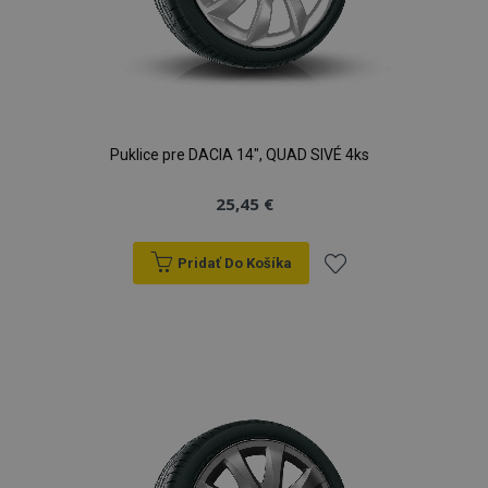
Puklice pre DACIA 14", QUAD SIVÉ 4ks
25,45 €
Pridať Do Košíka
Pridať
do
zoznamu
prianí