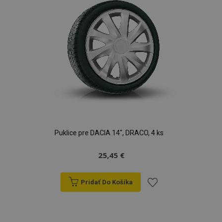
prianí
Puklice pre DACIA 14", DRACO, 4 ks
25,45 €
Pridať Do Košíka
Pridať
do