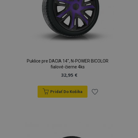
Puklice pre DACIA 14", N-POWER BICOLOR
fialové-čierne 4ks
32,95 €
mage-translation-file-version
Coo
Adobe Inc.
Pridať Do Košíka
rel
www.vtvauto.sk
Pridať
do
zoznamu