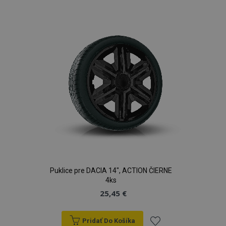
do
zoznamu
prianí
Puklice pre DACIA 14", ACTION ČIERNE
4ks
25,45 €
Pridať Do Košíka