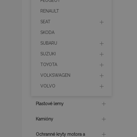
PEUGEOT
Meno
RENAULT
mage-cache-stor
SEAT
SKODA
recently_compare
SUBARU
product_data_sto
SUZUKI
TOYOTA
section_data_ids
VOLKSWAGEN
VOLVO
mage-messages
Plastové lemy
recently_viewed_p
Kamióny
recently_compare
Ochranné kryty motora a