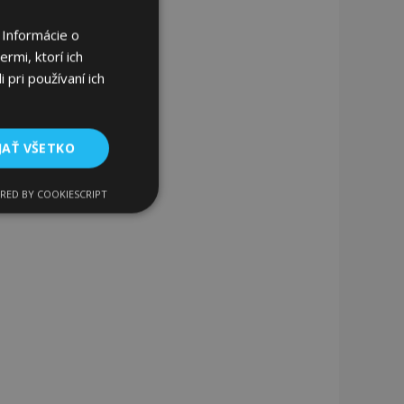
 Informácie o
rmi, ktorí ich
 pri používaní ich
JAŤ VŠETKO
RED BY COOKIESCRIPT
Funkcie
ateľa a správa účtu.