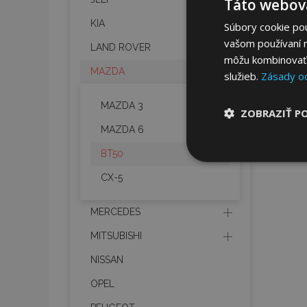
Táto webová
KIA
Súbory cookie po
vašom používaní n
LAND ROVER
môžu kombinovať s
MAZDA
služieb.
Zásady o
MAZDA 3
ZOBRAZIŤ P
MAZDA 6
Nevyhnut
BT50
potrebné
CX-5
MERCEDES
MITSUBISHI
NISSAN
OPEL
Nevyhnutne potrebné
Webová lokalita sa 