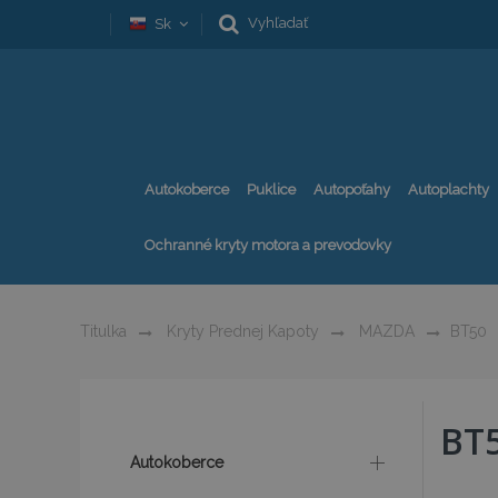
Vyhľadať
Sk
Autokoberce
Puklice
Autopoťahy
Autoplachty
Ochranné kryty motora a prevodovky
Titulka
Kryty Prednej Kapoty
MAZDA
BT50
BT
Autokoberce