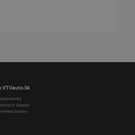
mi založenými na
y identifikátor
ých relácií
o náhodne
eho použitia môže
 ale dobrým
seného stavu
iestnom úložisku.
rekladu
preklad na strane
lužba Cookie-
redvolieb súhlasu
ov. Je nevyhnutné,
cript.com fungoval
a VTVauto.sk
spúšťa vyčistenie
mäte. Keď
i súbor cookie,
podmienky
ko a nastaví
obných údajov
dnotu true.
ýmena tovaru
dy prezeraných
u.