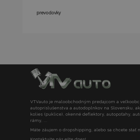
PHPSESSID
prevodovky
mage-translation-f
CookieScriptConse
mage-cache-sessi
VTVauto je maloobchodným predajcom a veľkoob
autopríslušenstva a autodoplnkov na Slovensku, ak
kolies (puklice), okenné deflektory, autopoťahy, a
recently_viewed_p
rámy, ...
Máte záujem o dropshipping, alebo sa chcete stať
Kontaktujte nás ešte dnes!