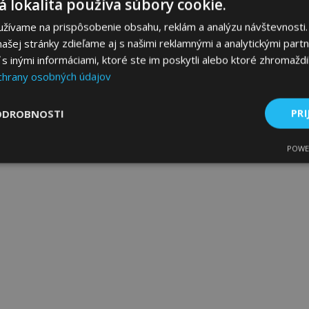
 lokalita používa súbory cookie.
užívame na prispôsobenie obsahu, reklám a analýzu návštevnosti.
ašej stránky zdieľame aj s našimi reklamnými a analytickými partne
 inými informáciami, ktoré ste im poskytli alebo ktoré zhromaždili
chrany osobných údajov
ODROBNOSTI
PRI
POWE
ne
Výkonnosť
Cielenie
Nevyhnutne potrebné
Výkonnosť
Cielenie
Funkcie
 súbory cookie umožňujú základné funkcie webovej lokality, ako prihlásenie použív
nedá správne používať bez nevyhnutne potrebných súborov cookie.