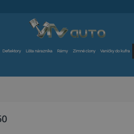
Deflektory
Lišta nárazníka
Rámy
Zimné clony
Vaničky do kufra
50