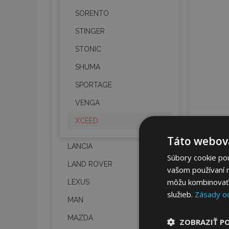
SORENTO
STINGER
STONIC
SHUMA
SPORTAGE
VENGA
XCEED
Táto webová
LANCIA
Súbory cookie po
LAND ROVER
vašom používaní n
môžu kombinovať s
LEXUS
služieb.
Zásady o
MAN
MAZDA
ZOBRAZIŤ P