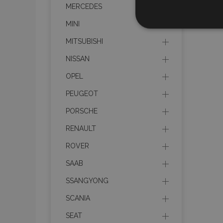
MERCEDES
Nevyhnut
MINI
potrebné
MITSUBISHI
NISSAN
OPEL
PEUGEOT
PORSCHE
Nevyhnutne potrebné
Webová lokalita sa 
RENAULT
ROVER
Meno
SAAB
mage-cache-stor
SSANGYONG
recently_compare
SCANIA
product_data_sto
SEAT