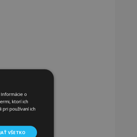
 Informácie o
rmi, ktorí ich
 pri používaní ich
JAŤ VŠETKO