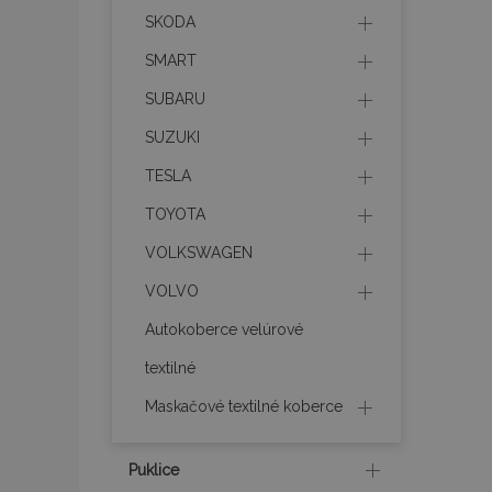
SKODA
section_data_ids
SMART
SUBARU
mage-messages
SUZUKI
TESLA
TOYOTA
recently_viewed_p
VOLKSWAGEN
recently_compare
VOLVO
PHPSESSID
Autokoberce velúrové
textilné
Maskačové textilné koberce
mage-translation-f
Puklice