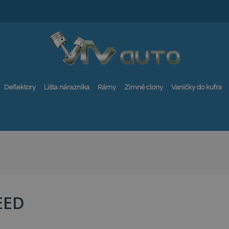
Deflektory
Lišta nárazníka
Rámy
Zimné clony
Vaničky do kufra
EED