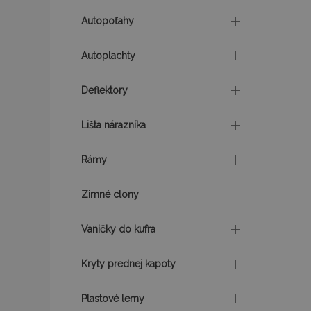
Autopoťahy
CookieScriptConse
Autoplachty
mage-cache-sessi
Deflektory
Lišta nárazníka
recently_viewed_p
Rámy
Zimné clony
Meno
Meno
Posk
Meno
Dom
Vaničky do kufra
_ga_MHZKV92P8N
mage-cache-stora
section-invalidatio
_gcl_au
Goo
.vtv
Kryty prednej kapoty
_ga
form_key
_fbp
Met
Plastové lemy
mage-translation-
Inc.