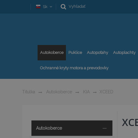
Vyhľadať
Sk
Autokoberce
Puklice
Autopoťahy
Autoplachty
Ochranné kryty motora a prevodovky
Titulka
Autokoberce
KIA
XCEED
XC
Autokoberce