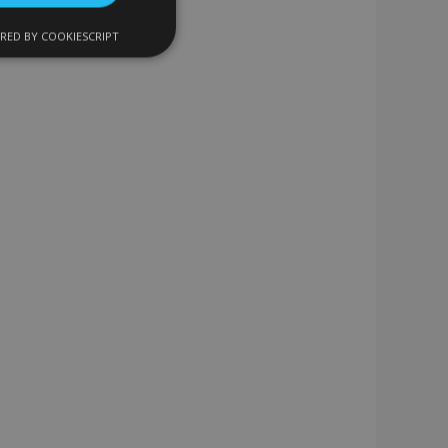
RED BY COOKIESCRIPT
Funkcie
ateľa a správa účtu.
a na uľahčenie
rehliadača, aby sa
o porovnávaných
 výrobkoch
eraných /