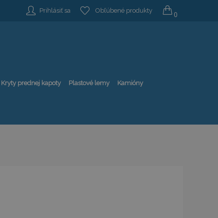
Prihlásiť sa
Obľúbené produkty
0
Kryty prednej kapoty
Plastové lemy
Kamióny