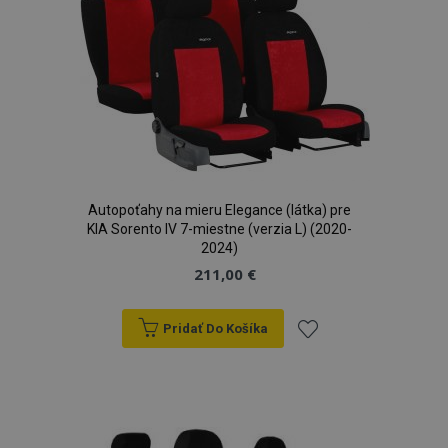
Autopoťahy na mieru Elegance (látka) pre
KIA Sorento IV 7-miestne (verzia L) (2020-
2024)
211,00 €
Pridať Do Košíka
Pridať
do
zoznamu