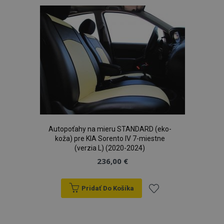
zoznamu
prianí
Autopoťahy na mieru STANDARD (eko-
koža) pre KIA Sorento IV 7-miestne
(verzia L) (2020-2024)
236,00 €
Pridať Do Košíka
Pridať