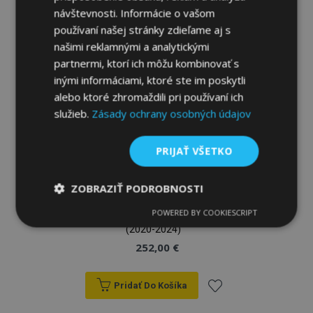
návštevnosti. Informácie o vašom
do
používaní našej stránky zdieľame aj s
zoznamu
našimi reklamnými a analytickými
partnermi, ktorí ich môžu kombinovať s
prianí
inými informáciami, ktoré ste im poskytli
alebo ktoré zhromaždili pri používaní ich
služieb.
Zásady ochrany osobných údajov
PRIJAŤ VŠETKO
ZOBRAZIŤ PODROBNOSTI
Autopoťahy na mieru Stype (eko-koža)
POWERED BY COOKIESCRIPT
pre KIA Sorento IV 7-miestne (verzia L)
Nevyhnutne
Výkonnosť
Cielenie
potrebné
(2020-2024)
252,00 €
Funkcie
Pridať Do Košíka
Pridať