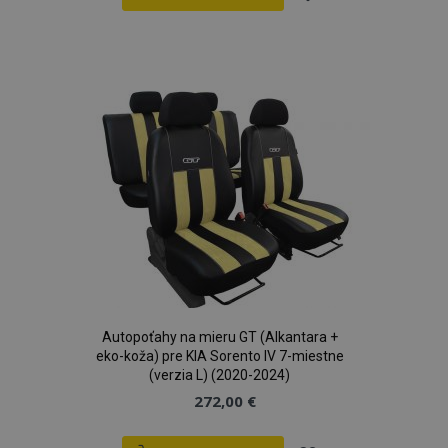
Pridať
do
zoznamu
prianí
recently_viewed_product_previous
1 
Adobe Inc.
www.vtvauto.sk
recently_compared_product_previous
Autopoťahy na mieru GT (Alkantara +
1 
Adobe Inc.
www.vtvauto.sk
eko-koža) pre KIA Sorento IV 7-miestne
(verzia L) (2020-2024)
272,00 €
PHPSESSID
59 m
PHP.net