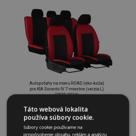
do
zoznamu
prianí
Autopoťahy na mieru ROAD (eko-koža)
pre KIA Sorento IV 7-miestne (verzia L)
(2020-2024)
236,00 €
Táto webová lokalita
používa súbory cookie.
Pridať Do Košíka
Súbory cookie používame na
Pridať
prispôsobenie obsahu, reklám a analýzu