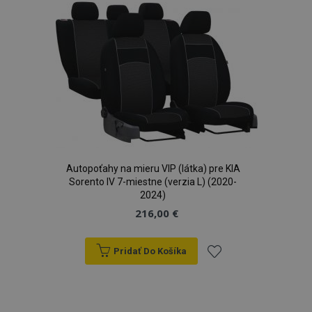
zoznamu
prianí
Autopoťahy na mieru VIP (látka) pre KIA
Sorento IV 7-miestne (verzia L) (2020-
2024)
216,00 €
Pridať Do Košíka
Pridať
do