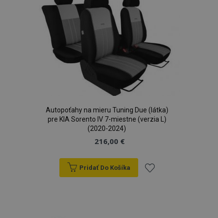
prianí
Autopoťahy na mieru Tuning Due (látka)
pre KIA Sorento IV 7-miestne (verzia L)
(2020-2024)
216,00 €
Pridať Do Košíka
Pridať
do