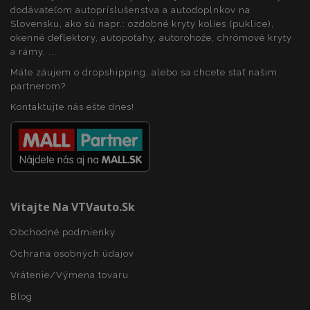
dodávateľom autopríslušenstva a autodoplnkov na
Slovensku, ako sú napr.: ozdobné kryty kolies (puklice),
okenné deflektory, autopoťahy, autorohože, chrómové kryty
a rámy, ...
Máte záujem o dropshipping, alebo sa chcete stať našim
partnerom?
CookieScriptConsent
4 tý
CookieScript
Kontaktujte nás ešte dnes!
2 
www.vtvauto.sk
Vitajte Na VTVauto.sk
Obchodné podmienky
Ochrana osobných údajov
mage-cache-sessid
1 
Adobe Inc.
www.vtvauto.sk
Vrátenie/Výmena tovaru
Blog