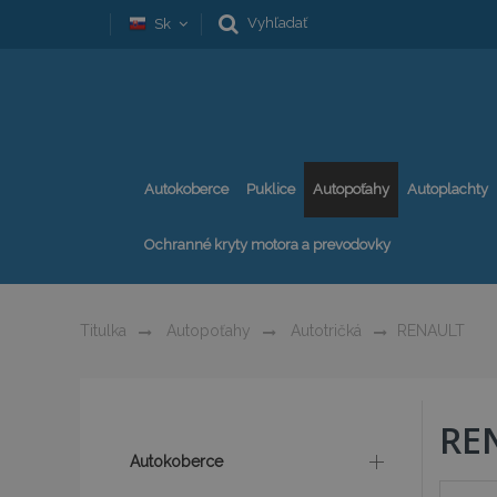
Vyhľadať
Sk
Autokoberce
Puklice
Autopoťahy
Autoplachty
Ochranné kryty motora a prevodovky
Titulka
Autopoťahy
Autotričká
RENAULT
RE
Autokoberce