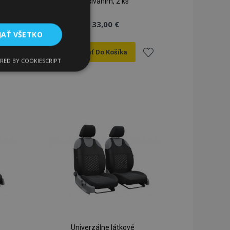
prešívaním, 2 ks
33,00 €
JAŤ VŠETKO
Pridať Do Košíka
RED BY COOKIESCRIPT
Funkcie
ridať
Pridať
do
do
zoznamu
zoznamu
rianí
prianí
ateľa a správa účtu.
a na uľahčenie
rehliadača, aby sa
Univerzálne látkové