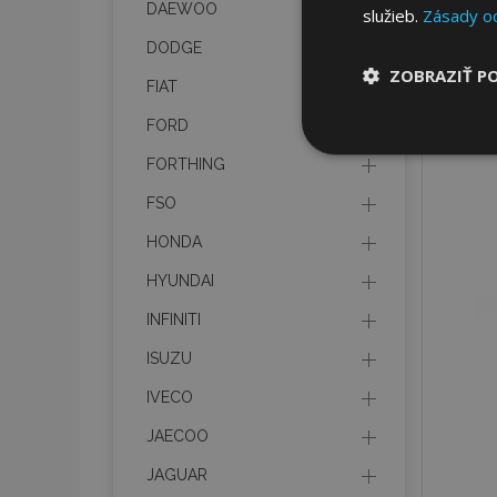
DAEWOO
služieb.
Zásady o
DODGE
ZOBRAZIŤ P
FIAT
FORD
Nevyhnut
potrebné
FORTHING
FSO
HONDA
HYUNDAI
INFINITI
Nevyhnutne potrebné
ISUZU
Webová lokalita sa 
IVECO
Meno
JAECOO
mage-cache-stor
JAGUAR