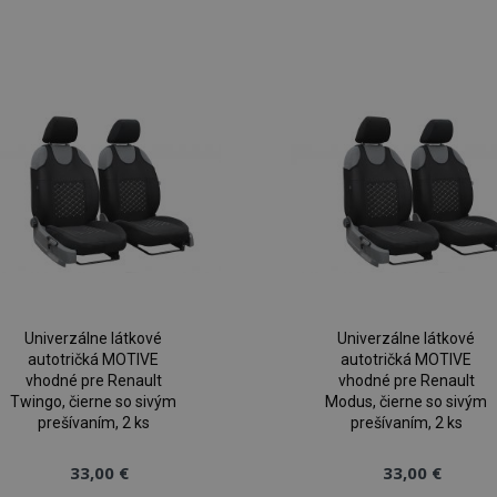
Pridať
P
do
zoznamu
prianí
p
Univerzálne látkové
Univerzálne látkové
autotričká MOTIVE
autotričká MOTIVE
vhodné pre Renault
vhodné pre Renault
Twingo, čierne so sivým
Modus, čierne so sivým
prešívaním, 2 ks
prešívaním, 2 ks
33,00 €
33,00 €