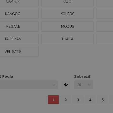
CAPTUR
CLIO
KANGOO
KOLEOS
MEGANE
MODUS
TALISMAN
THALIA
VEL SATIS
ť Podľa
Zobraziť
You're currently reading page
Strana
Strana
Strana
Strana
Strana
1
2
3
4
5