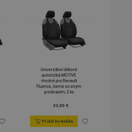
Univerzálne látkové
autotričká MOTIVE
vhodné pre Renault
Fluence, čierne so sivým
prešívaním, 2 ks
33,00 €
Pridať Do Košíka