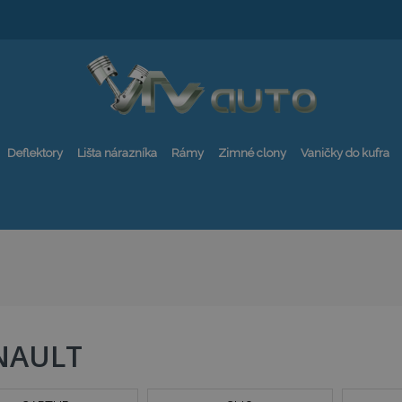
Deflektory
Lišta nárazníka
Rámy
Zimné clony
Vaničky do kufra
NAULT