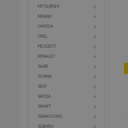
MITSUBISHI
mage-translation-f
NISSAN
OMODA
CookieScriptConse
OPEL
PEUGEOT
RENAULT
mage-cache-sessi
SAAB
SCANIA
recently_viewed_p
SEAT
SKODA
SMART
Meno
Meno
Posk
Meno
SSANGYONG
Dom
_ga_MHZKV92P8N
mage-cache-stora
section-invalidatio
_gcl_au
Goo
SUBARU