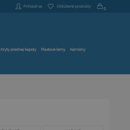
Prihlásiť sa
Obľúbené produkty
0
Kryty prednej kapoty
Plastové lemy
Kamióny