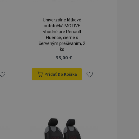
seného stavu
iestnom úložisku.
rekladu
Univerzálne látkové
preklad na strane
autotričká MOTIVE
vhodné pre Renault
lužba Cookie-
Fluence, čierne s
redvolieb súhlasu
červeným prešívaním, 2
ov. Je nevyhnutné,
cript.com fungoval
ks
33,00 €
spúšťa vyčistenie
mäte. Keď
i súbor cookie,
Pridať Do Košíka
ko a nastaví
dnotu true.
ridať
Pridať
dy prezeraných
u.
do
do
zoznamu
zoznamu
rianí
prianí
 na zachovanie
ukladania obsahu
 rýchlejšie.
vykonáva