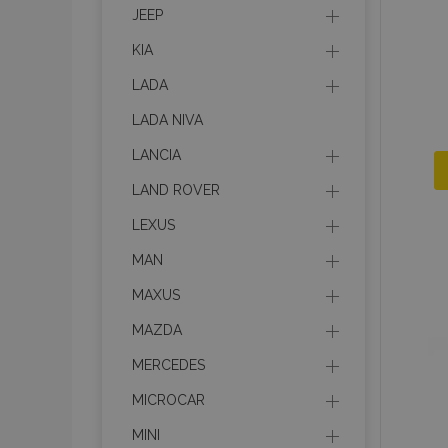
JEEP
recently_compare
KIA
product_data_sto
LADA
LADA NIVA
section_data_ids
LANCIA
LAND ROVER
mage-messages
LEXUS
MAN
recently_viewed_p
MAXUS
recently_compare
MAZDA
MERCEDES
PHPSESSID
MICROCAR
MINI