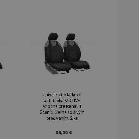
ridať
Pridať
do
do
zoznamu
zoznamu
rianí
prianí
Univerzálne látkové
autotričká MOTIVE
vhodné pre Renault
Scenic, čierne so sivým
prešívaním, 2 ks
33,00 €