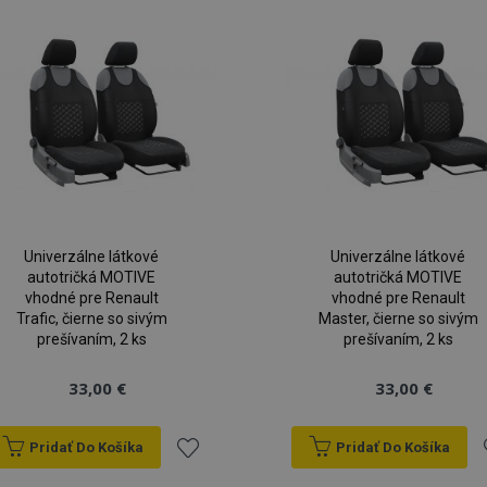
Univerzálne látkové
Univerzálne látkové
autotričká MOTIVE
autotričká MOTIVE
vhodné pre Renault
vhodné pre Renault
Trafic, čierne so sivým
Master, čierne so sivým
prešívaním, 2 ks
prešívaním, 2 ks
33,00 €
33,00 €
Pridať Do Košíka
Pridať Do Košíka