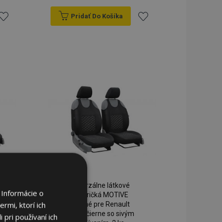
Pridať Do Košíka
ridať
Pridať
do
do
zoznamu
zoznamu
rianí
prianí
Univerzálne látkové
 Informácie o
autotričká MOTIVE
rmi, ktorí ich
vhodné pre Renault
Thalia, čierne so sivým
 pri používaní ich