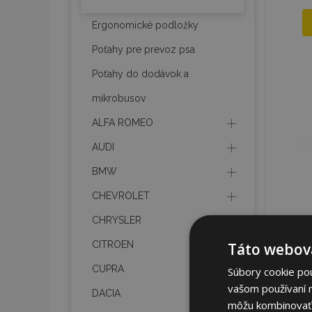
Ergonomické podložky
Poťahy pre prevoz psa
Poťahy do dodávok a
mikrobusov
ALFA ROMEO
AUDI
BMW
CHEVROLET
CHRYSLER
CITROEN
Táto webová
CUPRA
Súbory cookie po
vašom používaní n
DACIA
môžu kombinovať s