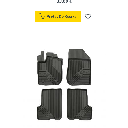
33,00 €
Pridať Do Košíka
Pridať
do
zoznamu
prianí