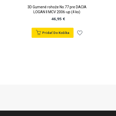
3D Gumené rohože No.77 pre DACIA
LOGAN II MCV 2006-up (4 ks)
46,95 €
Pridať Do Košíka
Pridať
do
zoznamu
prianí