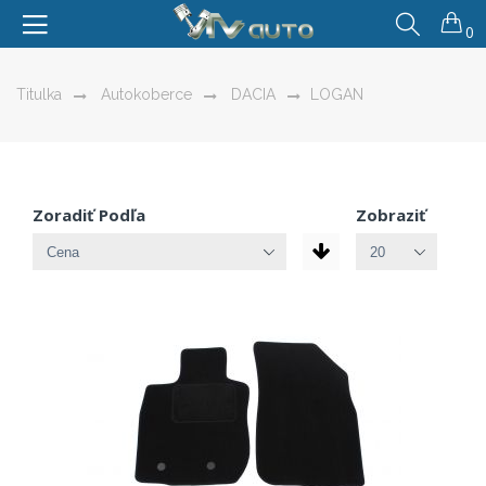
0
Titulka
Autokoberce
DACIA
LOGAN
Zoradiť Podľa
Zobraziť