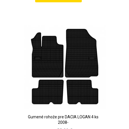
Pridať
do
zoznamu
prianí
Gumené rohože pre DACIA LOGAN 4 ks
2008-