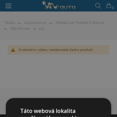
0
Titulka
Autokoberce
Maskačové Textilné Koberce
Alfa Romeo
147
Zvolenému výberu neodpovedá žiadny produkt.
Táto webová lokalita