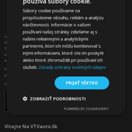
používa súbory cookie.
Súbory cookie používame na
prispôsobenie obsahu, reklám a analýzu
návštevnosti. Informácie o vašom
používaní našej stránky zdieľame aj s
VTVauto je maloobchodným predajcom a veľkoobchodným
našimi reklamnými a analytickými
dodávateľom autopríslušenstva a autodoplnkov na
partnermi, ktorí ich môžu kombinovať s
Slovensku, ako sú napr.: ozdobné kryty kolies (puklice),
inými informáciami, ktoré ste im poskytli
okenné deflektory, autopoťahy, autorohože, chrómové kryty
alebo ktoré zhromaždili pri používaní ich
a rámy, ...
služieb.
Zásady ochrany osobných údajov
Máte záujem o dropshipping, alebo sa chcete stať našim
partnerom?
PRIJAŤ VŠETKO
Kontaktujte nás ešte dnes!
ZOBRAZIŤ PODROBNOSTI
POWERED BY COOKIESCRIPT
Nevyhnutne
Výkonnosť
Cielenie
potrebné
Vitajte Na VTVauto.sk