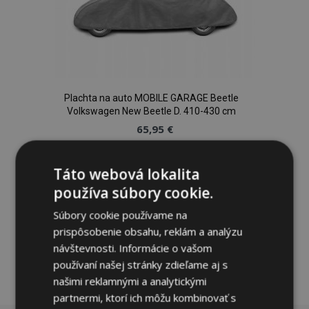
Plachta na auto MOBILE GARAGE Beetle
Volkswagen New Beetle D. 410-430 cm
65,95 €
Pridať Do Košíka
Táto webová lokalita
používa súbory cookie.
Pridať
Súbory cookie používame na
do
prispôsobenie obsahu, reklám a analýzu
zoznamu
návštevnosti. Informácie o vašom
používaní našej stránky zdieľame aj s
prianí
našimi reklamnými a analytickými
partnermi, ktorí ich môžu kombinovať s