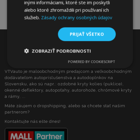
inými informáciami, ktoré ste im poskytli
alebo ktoré zhromaždili pri používaní ich
služieb.
Zásady ochrany osobných údajov
PRIJAŤ VŠETKO
ZOBRAZIŤ PODROBNOSTI
POWERED BY COOKIESCRIPT
Nevyhnutne
Výkonnosť
Cielenie
potrebné
VTVauto je maloobchodným predajcom a veľkoobchodným
dodávateľom autopríslušenstva a autodoplnkov na
Slovensku, ako sú napr.: ozdobné kryty kolies (puklice),
okenné deflektory, autopoťahy, autorohože, chrómové kryty
Funkcie
a rámy, ...
Máte záujem o dropshipping, alebo sa chcete stať našim
partnerom?
Kontaktujte nás ešte dnes!
Nevyhnutne potrebné
Výkonnosť