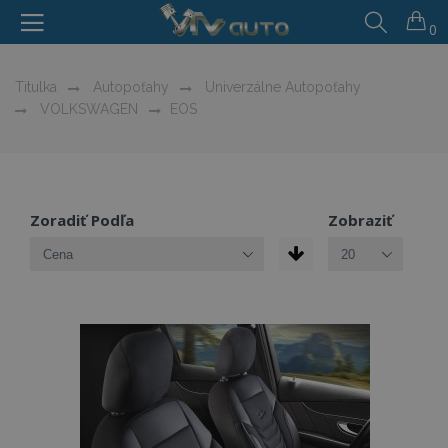
0
Titulka
Autopoťahy
Univerzálne Autopoťahy
VOLKSWAGEN
EOS
Zoradiť Podľa
Zobraziť