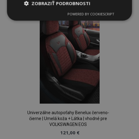
ZOBRAZIŤ PODROBNOSTI
do
POWERED BY COOKIESCRIPT
Nevyhnutne
Výkonnosť
Cielenie
zoznamu
potrebné
prianí
Funkcie
Nevyhnutne potrebné
Výkonnosť
Cielenie
Funkcie
Nevyhnutne potrebné súbory cookie umožňujú
Univerzálne autopoťahy Benelux červeno-
základné funkcie webovej lokality, ako prihlásenie
čierne | Umelá koža + Látka | vhodné pre
používateľa a správa účtu. Webová lokalita sa nedá
správne používať bez nevyhnutne potrebných
VOLKSWAGEN EOS
súborov cookie.
121,00 €
Poskytovateľ
/
Uply