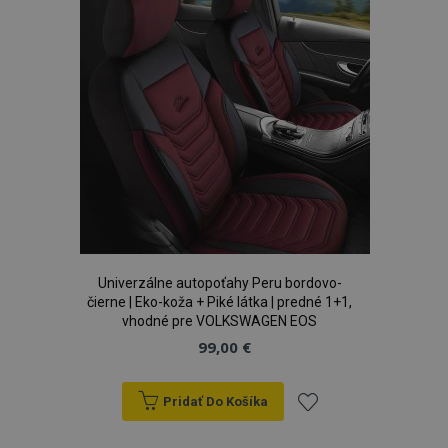
prianí
Univerzálne autopoťahy Peru bordovo-
čierne | Eko-koža + Piké látka | predné 1+1,
vhodné pre VOLKSWAGEN EOS
99,00 €
Pridať Do Košíka
Pridať