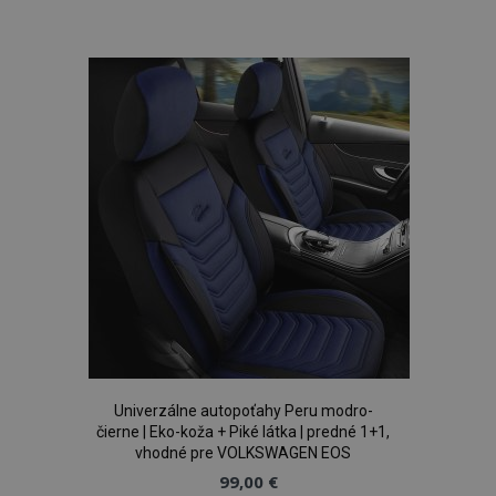
do
zoznamu
prianí
Univerzálne autopoťahy Peru modro-
čierne | Eko-koža + Piké látka | predné 1+1,
vhodné pre VOLKSWAGEN EOS
99,00 €