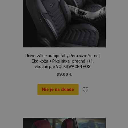
Univerzálne autopoťahy Peru sivo-čierne |
Eko-koža + Piké látka | predné 1+1,
vhodné pre VOLKSWAGEN EOS
99,00 €
Nie je na sklade
Pridať
do
zoznamu