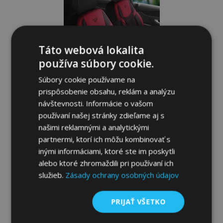
prianí
Táto webová lokalita
používa súbory cookie.
Súbory cookie používame na
prispôsobenie obsahu, reklám a analýzu
návštevnosti. Informácie o vašom
používaní našej stránky zdieľame aj s
našimi reklamnými a analytickými
Univerzálne látkové autopoťahy
partnermi, ktorí ich môžu kombinovať s
Manavgat čierno-červené vhodné pre
inými informáciami, ktoré ste im poskytli
VOLKSWAGEN EOS
alebo ktoré zhromaždili pri používaní ich
119,00 €
služieb.
Zásady ochrany osobných údajov
Pridať Do Košíka
PRIJAŤ VŠETKO
Pridať