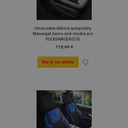
Univerzálne látkové autopoťahy
Manavgat čierno-sivé vhodné pre
VOLKSWAGEN EOS
119,00 €
Nie je na sklade
Pridať
do
zoznamu
prianí