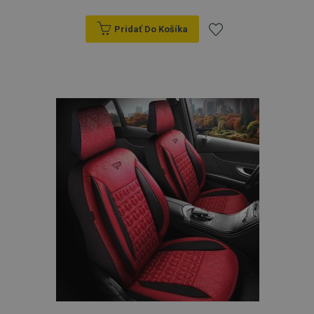
Pridať Do Košíka
Pridať
do
zoznamu
prianí