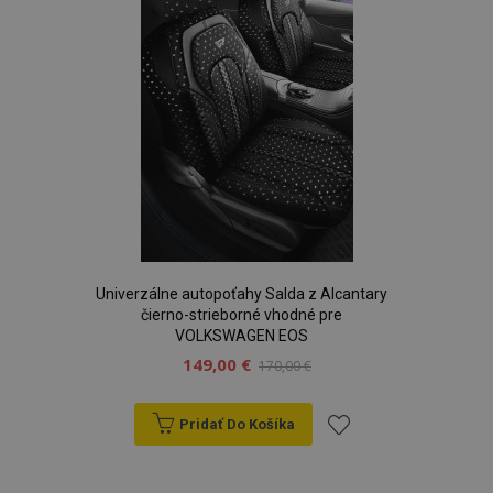
prianí
mage-cache-sessid
1 
Adobe Inc.
www.vtvauto.sk
Univerzálne autopoťahy Salda z Alcantary
čierno-strieborné vhodné pre
VOLKSWAGEN EOS
149,00 €
170,00 €
recently_viewed_product
1 
Adobe Inc.
www.vtvauto.sk
Pridať Do Košíka
Pridať