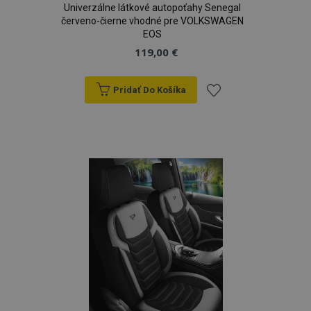
Univerzálne látkové autopoťahy Senegal
červeno-čierne vhodné pre VOLKSWAGEN
EOS
119,00 €
Pridať Do Košíka
Pridať
do
zoznamu
prianí