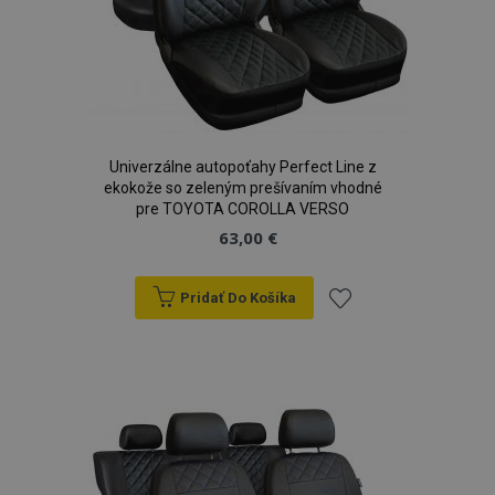
sek
Univerzálne autopoťahy Perfect Line z
ekokože so zeleným prešívaním vhodné
pre TOYOTA COROLLA VERSO
63,00 €
Pridať Do Košíka
Pridať
do
zoznamu
mage-translation-file-version
Coo
Adobe Inc.
rel
www.vtvauto.sk
prianí