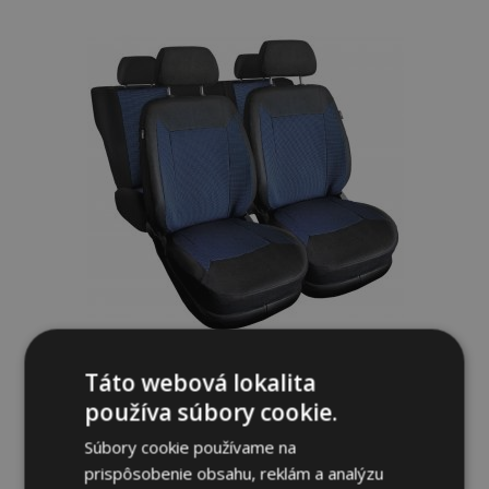
do
zoznamu
prianí
Univerzálne látkové autopoťahy ROYAL
Táto webová lokalita
modré vhodné pre Toyota Corolla Verso
používa súbory cookie.
56,00 €
Súbory cookie používame na
prispôsobenie obsahu, reklám a analýzu