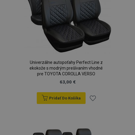
CookieScriptConsent
4 tý
CookieScript
2 
www.vtvauto.sk
Univerzálne autopoťahy Perfect Line z
ekokože s modrým prešívaním vhodné
pre TOYOTA COROLLA VERSO
63,00 €
Pridať Do Košíka
Pridať
mage-cache-sessid
1 
Adobe Inc.
www.vtvauto.sk
do
zoznamu