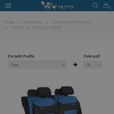
0
Titulka
Autopoťahy
Univerzálne Autopoťahy
TOYOTA
COROLLA VERSO
Zoradiť Podľa
Zobraziť