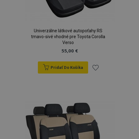
Univerzálne látkové autopoťahy RS
tmavo-sivé vhodné pre Toyota Corolla
Verso
55,00 €
Pridať Do Košíka
Pridať
do
zoznamu
prianí