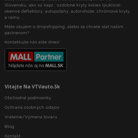
Analytics. Podľa
spoločnosť
dokumentácie
Slovensku, ako sú napr.: ozdobné kryty kolies (puklice),
Doubleclick
sa používa na
a vykonáva
okenné deflektory, autopoťahy, autorohože, chrómové kryty
obmedzenie
informácie
a rámy, ...
rýchlosti
o tom, ako
požiadaviek -
koncový
obmedzenie
Máte záujem o dropshipping, alebo sa chcete stať našim
používateľ
zhromažďovani
používa
partnerom?
údajov na
webovú
stránkach s
stránku, a o
Kontaktujte nás ešte dnes!
vysokou
akejkoľvek
prevádzkou.
reklame,
ktorú
mohol
koncový
používateľ
vidieť pred
návštevou
uvedenej
webovej
Vitajte Na VTVauto.sk
stránky.
Obchodné podmienky
Ochrana osobných údajov
Vrátenie/Výmena tovaru
Blog
Kontakt