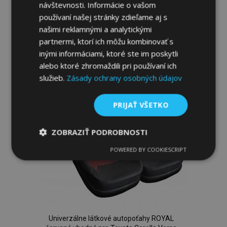
návštevnosti. Informácie o vašom
Pridať Do Košíka
používaní našej stránky zdieľame aj s
Pridať
našimi reklamnými a analytickými
partnermi, ktorí ich môžu kombinovať s
do
inými informáciami, ktoré ste im poskytli
zoznamu
alebo ktoré zhromaždili pri používaní ich
služieb.
Zásady ochrany osobných údajov
prianí
PRIJAŤ VŠETKO
ZOBRAZIŤ PODROBNOSTI
POWERED BY COOKIESCRIPT
Nevyhnutne
Výkonnosť
Cielenie
potrebné
Funkcie
Univerzálne látkové autopoťahy ROYAL