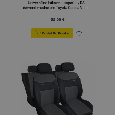
Univerzálne látkové autopoťahy RS
červené vhodné pre Toyota Corolla Verso
55,00 €
Pridať Do Košíka
Pridať
do
zoznamu
prianí