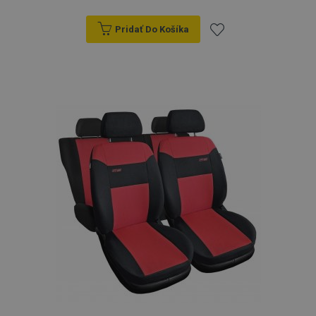
Pridať Do Košíka
Pridať
do
zoznamu
prianí