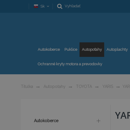
Vyhľadať
Sk
Autokoberce
Puklice
Autopoťahy
Autoplachty
Ochranné kryty motora a prevodovky
Titulka
Autopoťahy
TOYOTA
YARIS
YARI
YAR
Autokoberce