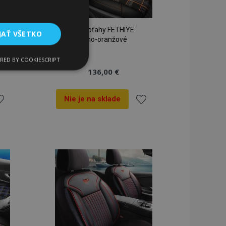
Autopoťahy FETHIYE
JAŤ VŠETKO
čierno-oranžové
RED BY COOKIESCRIPT
Funkcie
136,00 €
Nie je na sklade
idať
Pridať
o
do
oznamu
zoznamu
ateľa a správa účtu.
ianí
prianí
a na uľahčenie
rehliadača, aby sa