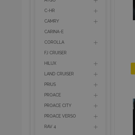
AYGO
recently_compare
C-HR
product_data_sto
CAMRY
CARINA-E
section_data_ids
COROLLA
FJ CRUISER
mage-messages
HILUX
LAND CRUISER
recently_viewed_p
PRIUS
PROACE
recently_compare
PROACE CITY
PHPSESSID
PROACE VERSO
RAV 4