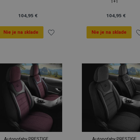
1+1
104,95 €
104,95 €
Nie je na sklade
Nie je na sklade
Pridať
Pr
do
d
zoznamu
z
prianí
pr
Autopoťahy PRESTIGE
Autopoťahy PRESTIGE