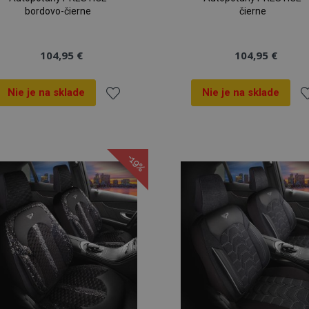
bordovo-čierne
čierne
104,95 €
104,95 €
Nie je na sklade
Nie je na sklade
Pridať
Pr
do
d
-19%
zoznamu
z
prianí
pr