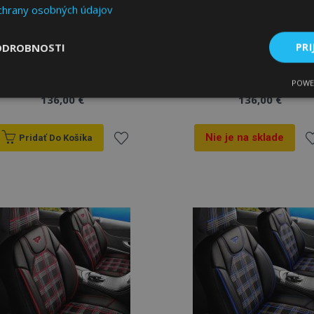
chrany osobných údajov
Autopoťahy FLORIDA
Autopoťahy FETHIYE
ODROBNOSTI
PRI
čierno-sivé
čierno-biele
POWE
ne
Výkonnosť
Cielenie
136,00 €
136,00 €
Nie je na sklade
Pridať Do Košíka
Pridať
Pr
do
d
Nevyhnutne potrebné
Výkonnosť
Cielenie
Funkcie
zoznamu
z
 súbory cookie umožňujú základné funkcie webovej lokality, ako prihlásenie použív
nedá správne používať bez nevyhnutne potrebných súborov cookie.
prianí
pr
Poskytovateľ
/
Uplynutie
Popis
Doména
platnosti
age
1 deň
Tento súbor cookie sa použív
Adobe Inc.
ukladania obsahu do pamäte p
www.vtvauto.sk
stránky načítali rýchlejšie.