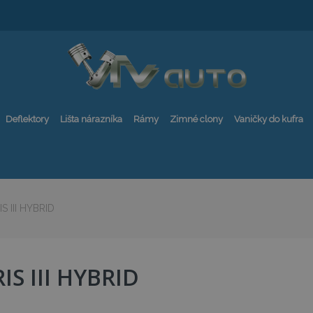
Deflektory
Lišta nárazníka
Rámy
Zimné clony
Vaničky do kufra
S III HYBRID
IS III HYBRID