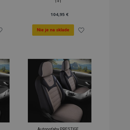
1+1
104,95 €
Nie je na sklade
idať
Pridať
o
do
oznamu
zoznamu
ianí
prianí
Autopoťahy PRESTIGE