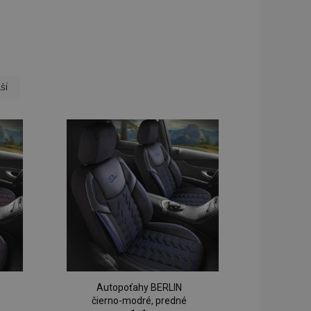
 page
ana
ší
Autopoťahy BERLIN
čierno-modré, predné