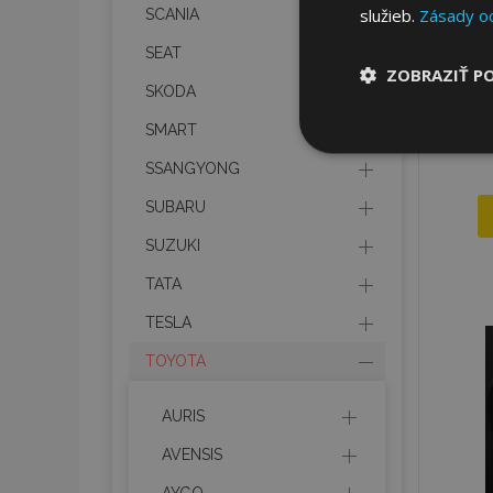
služieb.
Zásady o
SCANIA
SEAT
ZOBRAZIŤ P
SKODA
SMART
Nevyhnut
potrebné
SSANGYONG
SUBARU
SUZUKI
TATA
TESLA
Nevyhnutne potrebné
TOYOTA
Webová lokalita sa 
Meno
AURIS
mage-cache-stor
AVENSIS