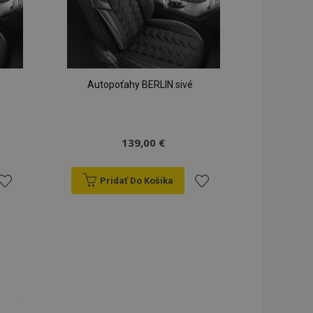
seného stavu
iestnom úložisku.
rekladu
preklad na strane
lužba Cookie-
Autopoťahy BERLIN sivé
redvolieb súhlasu
ov. Je nevyhnutné,
cript.com fungoval
spúšťa vyčistenie
139,00 €
mäte. Keď
i súbor cookie,
ko a nastaví
dnotu true.
Pridať Do Košíka
dy prezeraných
ridať
Pridať
u.
do
do
zoznamu
zoznamu
rianí
prianí
 na zachovanie
ukladania obsahu
 rýchlejšie.
vykonáva