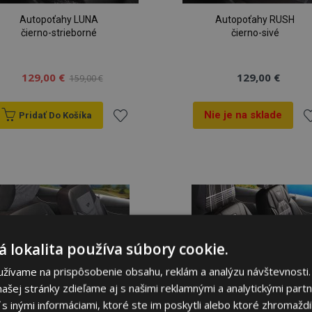
Autopoťahy LUNA
Autopoťahy RUSH
čierno-strieborné
čierno-sivé
129,00 €
129,00 €
159,00 €
Nie je na sklade
Pridať Do Košíka
Pridať
Pr
do
d
zoznamu
z
prianí
pr
 lokalita používa súbory cookie.
užívame na prispôsobenie obsahu, reklám a analýzu návštevnosti.
ašej stránky zdieľame aj s našimi reklamnými a analytickými partne
 inými informáciami, ktoré ste im poskytli alebo ktoré zhromaždili