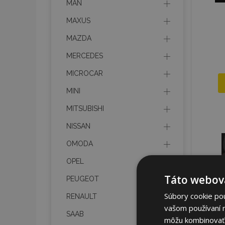
MAN
MAXUS
MAZDA
MERCEDES
MICROCAR
MINI
MITSUBISHI
NISSAN
OMODA
OPEL
Táto webová
PEUGEOT
Súbory cookie po
RENAULT
vašom používaní n
SAAB
môžu kombinovať s