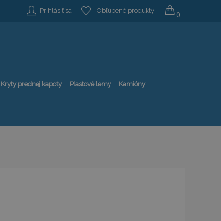
Prihlásiť sa
Obľúbené produkty
0
Kryty prednej kapoty
Plastové lemy
Kamióny