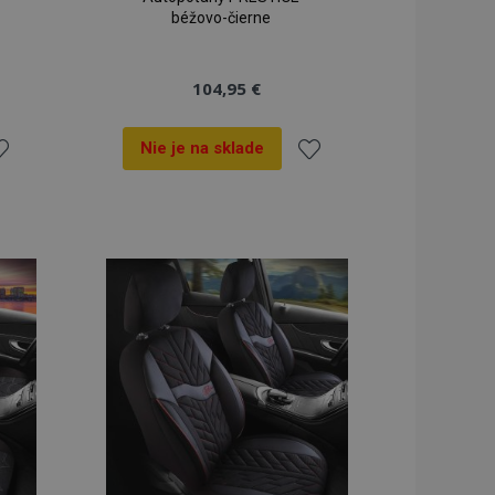
béžovo-čierne
104,95 €
Nie je na sklade
idať
Pridať
o
do
oznamu
zoznamu
ianí
prianí