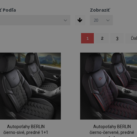
ť Podľa
Zobraziť
You're currently reading
Strana
Strana
Strana
Str
1
2
3
Ďal
Autopoťahy BERLIN
Autopoťahy BERLIN
čierno-sivé, predné 1+1
čierno-červené, predné