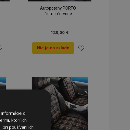
Autopoťahy PORTO
čierno-červené
129,00 €
Nie je na sklade
idať
Pridať
o
do
oznamu
zoznamu
ianí
prianí
 Informácie o
rmi, ktorí ich
 pri používaní ich