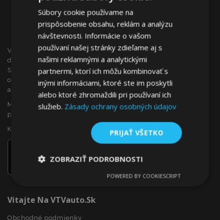
Súbory cookie používame na
prispôsobenie obsahu, reklám a analýzu
návštevnosti. Informácie o vašom
používaní našej stránky zdieľame aj s
VTVauto je maloobchodným predajcom a veľkoobchodným
našimi reklamnými a analytickými
dodávateľom autopríslušenstva a autodoplnkov na
partnermi, ktorí ich môžu kombinovať s
Slovensku, ako sú napr.: ozdobné kryty kolies (puklice),
okenné deflektory, autopoťahy, autorohože, chrómové kryty
inými informáciami, ktoré ste im poskytli
a rámy, ...
alebo ktoré zhromaždili pri používaní ich
Máte záujem o dropshipping, alebo sa chcete stať našim
služieb.
Zásady ochrany osobných údajov
partnerom?
Kontaktujte nás ešte dnes!
PRIJAŤ VŠETKO
ZOBRAZIŤ PODROBNOSTI
POWERED BY COOKIESCRIPT
Nevyhnutne
Výkonnosť
Cielenie
potrebné
Vitajte Na VTVauto.sk
Obchodné podmienky