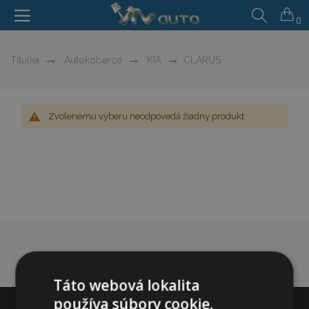
0
Titulka
Autokoberce
KIA
CLARUS
Zvolenému výberu neodpovedá žiadny produkt.
Táto webová lokalita
používa súbory cookie.