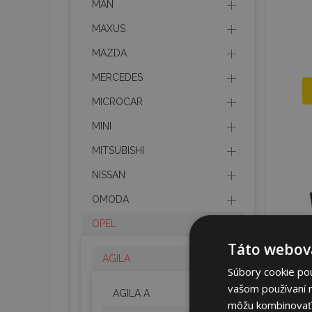
MAN
MAXUS
MAZDA
MERCEDES
MICROCAR
MINI
MITSUBISHI
NISSAN
OMODA
OPEL
Táto webová
AGILA
Súbory cookie po
vašom používaní n
AGILA A
môžu kombinovať s