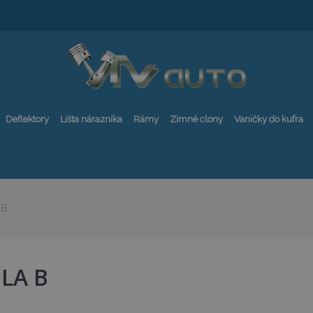
Deflektory
Lišta nárazníka
Rámy
Zimné clony
Vaničky do kufra
 B
LA B