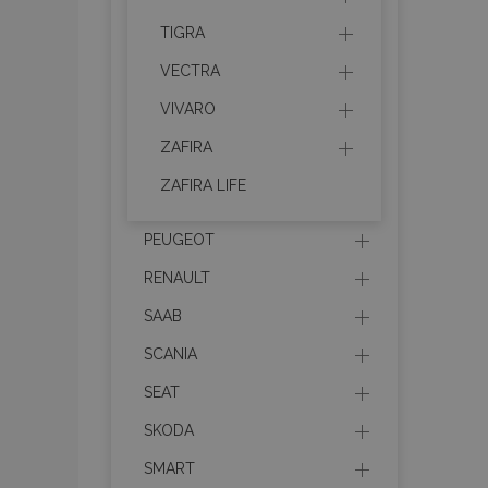
recently_compare
TIGRA
VECTRA
product_data_sto
VIVARO
section_data_ids
ZAFIRA
ZAFIRA LIFE
mage-messages
PEUGEOT
RENAULT
recently_viewed_p
SAAB
recently_compare
SCANIA
SEAT
PHPSESSID
SKODA
SMART