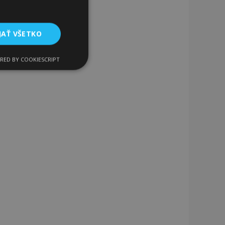
JAŤ VŠETKO
RED BY COOKIESCRIPT
Funkcie
ateľa a správa účtu.
a na uľahčenie
rehliadača, aby sa