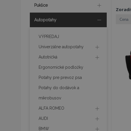
Puklice
Zoradi
Autopoťahy
VÝPREDAJ
Univerzálne autopoťahy
Autotričká
Ergonomické podložky
Poťahy pre prevoz psa
Poťahy do dodávok a
mikrobusov
ALFA ROMEO
AUDI
BMW