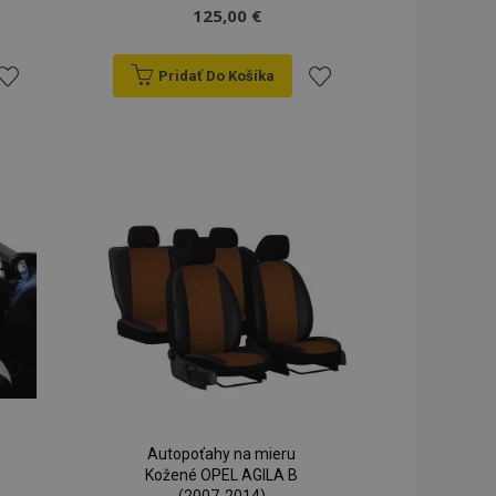
125,00 €
Pridať Do Košíka
ridať
Pridať
do
do
zoznamu
zoznamu
rianí
prianí
Autopoťahy na mieru
Kožené OPEL AGILA B