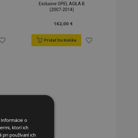
Exclusive OPEL AGILA B
(2007-2014)
162,00 €
Pridať Do Košíka
ridať
Pridať
do
do
zoznamu
zoznamu
rianí
prianí
 Informácie o
rmi, ktorí ich
 pri používaní ich