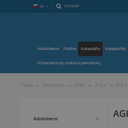
Vyhľadať
Sk
Autokoberce
Puklice
Autopoťahy
Autoplachty
Ochranné kryty motora a prevodovky
Titulka
Autopoťahy
OPEL
AGILA
AGILA
AGI
Autokoberce