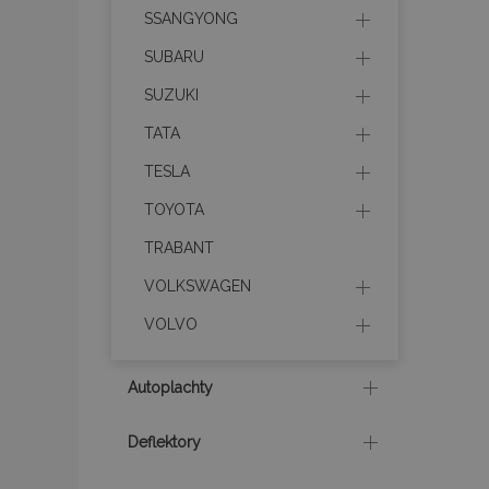
SSANGYONG
mage-translation-f
SUBARU
SUZUKI
CookieScriptConse
TATA
TESLA
TOYOTA
mage-cache-sessi
TRABANT
VOLKSWAGEN
recently_viewed_p
VOLVO
Autoplachty
Meno
Meno
Posk
Meno
Deflektory
Dom
_ga_MHZKV92P8N
mage-cache-stora
section-invalidatio
_gcl_au
Goo