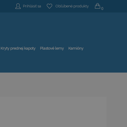
Prihlásiť sa
Obľúbené produkty
0
Kryty prednej kapoty
Plastové lemy
Kamióny