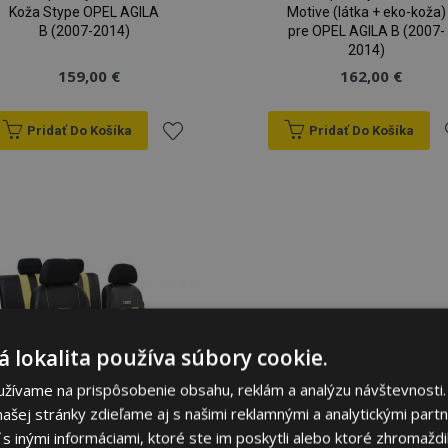
Koža Stype OPEL AGILA
Motive (látka + eko-koža)
B (2007-2014)
pre OPEL AGILA B (2007-
2014)
159,00 €
162,00 €
Pridať Do Košíka
Pridať Do Košíka
Pridať
P
do
zoznamu
prianí
p
 lokalita používa súbory cookie.
užívame na prispôsobenie obsahu, reklám a analýzu návštevnosti.
ašej stránky zdieľame aj s našimi reklamnými a analytickými partne
 inými informáciami, ktoré ste im poskytli alebo ktoré zhromaždili