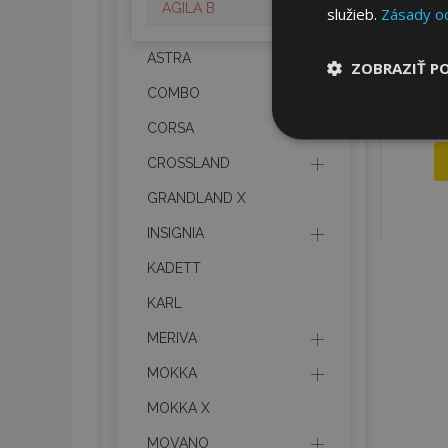
AGILA B
služieb.
Zásady o
ASTRA
ZOBRAZIŤ P
COMBO
Nevyhnut
CORSA
potrebné
CROSSLAND
GRANDLAND X
INSIGNIA
KADETT
KARL
Nevyhnutne potrebné
Webová lokalita sa 
MERIVA
MOKKA
Meno
MOKKA X
mage-cache-stor
MOVANO