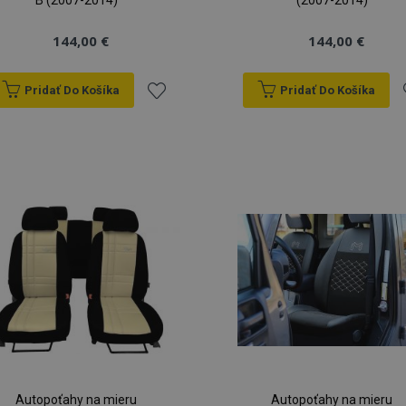
B (2007-2014)
(2007-2014)
144,00 €
144,00 €
Pridať Do Košíka
Pridať Do Košíka
Pridať
P
do
zoznamu
prianí
p
Autopoťahy na mieru
Autopoťahy na mieru