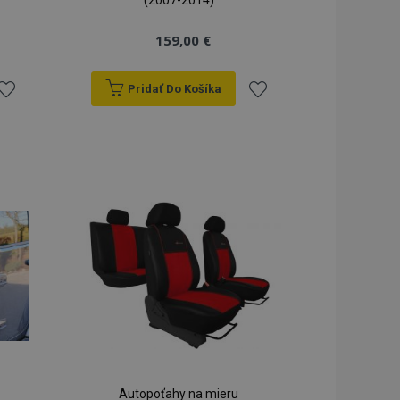
(2007-2014)
159,00 €
Pridať Do Košíka
ridať
Pridať
do
do
zoznamu
zoznamu
rianí
prianí
Autopoťahy na mieru