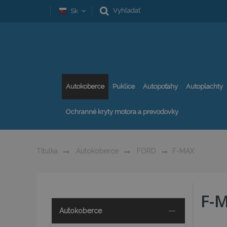
Vyhľadať
Sk
Autokoberce
Puklice
Autopoťahy
Autoplachty
Ochranné kryty motora a prevodovky
Titulka
Autokoberce
FORD
F-MAX
F-
Autokoberce