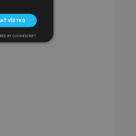
JAŤ VŠETKO
RED BY COOKIESCRIPT
Funkcie
ateľa a správa účtu.
a na uľahčenie
rehliadača, aby sa