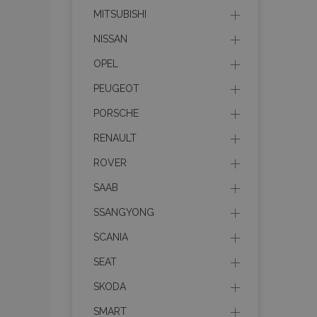
MITSUBISHI
recently_compare
NISSAN
product_data_sto
OPEL
section_data_ids
PEUGEOT
PORSCHE
mage-messages
RENAULT
ROVER
SAAB
recently_viewed_p
SSANGYONG
recently_compare
SCANIA
PHPSESSID
SEAT
SKODA
SMART