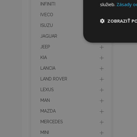
služieb.
Zásady o
INFINITI
IVECO
ZOBRAZIŤ P
ISUZU
JAGUAR
Nevyhnut
potrebné
JEEP
KIA
LANCIA
LAND ROVER
LEXUS
Nevyhnutne potrebné
MAN
Webová lokalita sa 
MAZDA
Meno
MERCEDES
mage-cache-stor
MINI