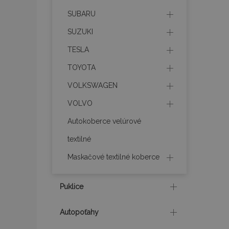
SUBARU
mage-translation-f
SUZUKI
TESLA
CookieScriptConse
TOYOTA
VOLKSWAGEN
mage-cache-sessi
VOLVO
Autokoberce velúrové
textilné
recently_viewed_p
Maskačové textilné koberce
Puklice
Meno
Meno
Posk
Meno
Dom
Autopoťahy
_ga_MHZKV92P8N
mage-cache-stora
section-invalidatio
_gcl_au
Goo