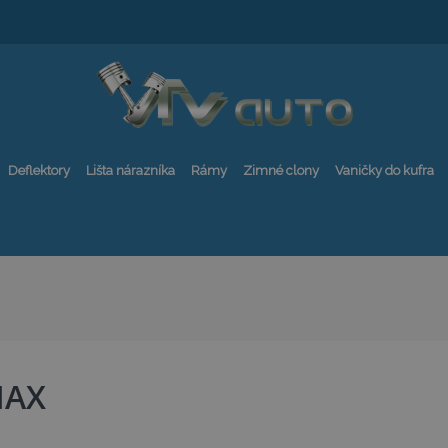
Deflektory
Lišta nárazníka
Rámy
Zimné clony
Vaničky do kufra
MAX