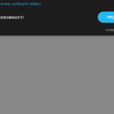
chrany osobných údajov
ODROBNOSTI
PRI
POWE
ne
Výkonnosť
Cielenie
Nevyhnutne potrebné
Výkonnosť
Cielenie
Funkcie
 súbory cookie umožňujú základné funkcie webovej lokality, ako prihlásenie použív
nedá správne používať bez nevyhnutne potrebných súborov cookie.
Poskytovateľ
/
Uplynutie
Popis
Doména
platnosti
age
1 deň
Tento súbor cookie sa použív
Adobe Inc.
ukladania obsahu do pamäte p
www.vtvauto.sk
stránky načítali rýchlejšie.