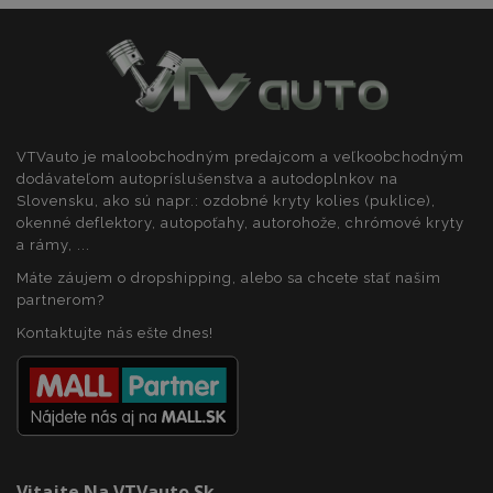
recently_viewed_product_previous
1 
Adobe Inc.
www.vtvauto.sk
VTVauto je maloobchodným predajcom a veľkoobchodným
dodávateľom autopríslušenstva a autodoplnkov na
Slovensku, ako sú napr.: ozdobné kryty kolies (puklice),
recently_compared_product_previous
1 
Adobe Inc.
www.vtvauto.sk
okenné deflektory, autopoťahy, autorohože, chrómové kryty
a rámy, ...
Máte záujem o dropshipping, alebo sa chcete stať našim
partnerom?
PHPSESSID
59 m
PHP.net
5
.vtvauto.sk
Kontaktujte nás ešte dnes!
sek
Vitajte Na VTVauto.sk