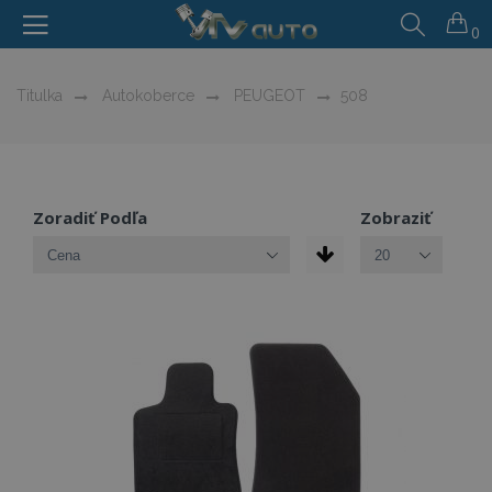
0
Titulka
Autokoberce
PEUGEOT
508
Zoradiť Podľa
Zobraziť