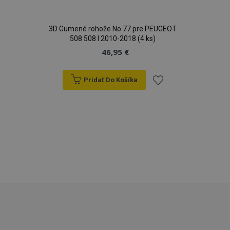
3D Gumené rohože No.77 pre PEUGEOT
508 508 I 2010-2018 (4 ks)
46,95 €
section_data_ids
1 
Adobe Inc.
www.vtvauto.sk
Pridať Do Košíka
Pridať
do
zoznamu
mage-messages
1 
Adobe Inc.
www.vtvauto.sk
prianí