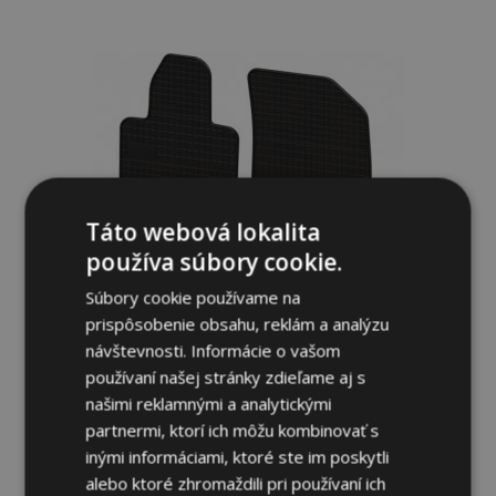
do
zoznamu
prianí
Táto webová lokalita
používa súbory cookie.
Súbory cookie používame na
prispôsobenie obsahu, reklám a analýzu
návštevnosti. Informácie o vašom
používaní našej stránky zdieľame aj s
našimi reklamnými a analytickými
Gumené rohože pre PEUGEOT 508 I 4 ks
2010-2018
partnermi, ktorí ich môžu kombinovať s
33,00 €
inými informáciami, ktoré ste im poskytli
alebo ktoré zhromaždili pri používaní ich