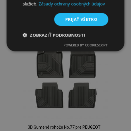
služieb.
Zásady ochrany osobných údajov
Pridať Do Košíka
Pridať
PRIJAŤ VŠETKO
do
ZOBRAZIŤ PODROBNOSTI
zoznamu
POWERED BY COOKIESCRIPT
Nevyhnutne
Výkonnosť
Cielenie
prianí
potrebné
Funkcie
Nevyhnutne potrebné
Výkonnosť
Cielenie
Funkcie
3D Gumené rohože No.77 pre PEUGEOT