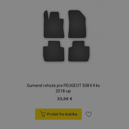
prianí
Gumené rohože pre PEUGEOT 508 II 4 ks
2018-up
33,00 €
Pridať Do Košíka
Pridať