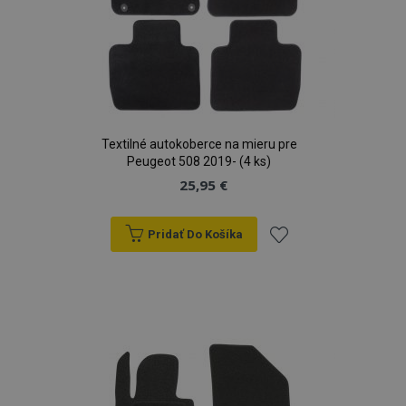
Textilné autokoberce na mieru pre
Peugeot 508 2019- (4 ks)
25,95 €
Pridať Do Košíka
Pridať
do
zoznamu
prianí