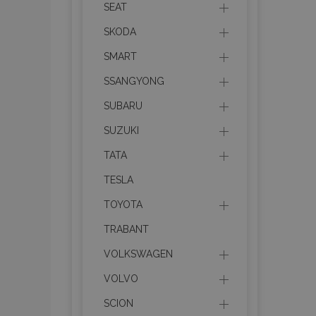
SEAT
product_data_sto
SKODA
SMART
section_data_ids
SSANGYONG
SUBARU
mage-messages
SUZUKI
TATA
recently_viewed_p
TESLA
TOYOTA
recently_compare
TRABANT
PHPSESSID
VOLKSWAGEN
VOLVO
SCION