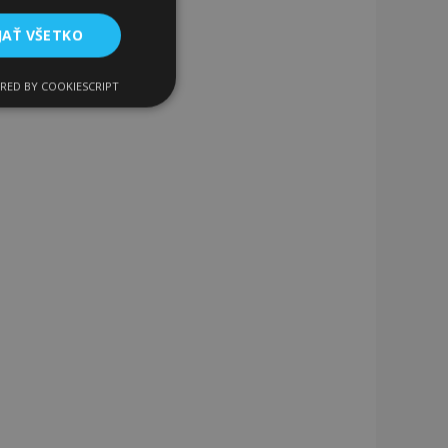
JAŤ VŠETKO
RED BY COOKIESCRIPT
Funkcie
ateľa a správa účtu.
a na uľahčenie
rehliadača, aby sa
o porovnávaných