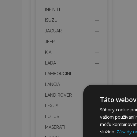
INFINITI
ISUZU
JAGUAR
JEEP
KIA
LADA
LAMBORGINI
LANCIA
LAND ROVER
Táto webová
LEXUS
Súbory cookie po
vašom používaní n
LOTUS
môžu kombinovať s
MASERATI
služieb.
Zásady o