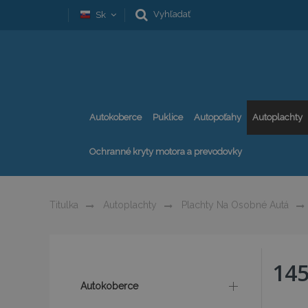
Vyhľadať
Sk
Autokoberce
Puklice
Autopoťahy
Autoplachty
Ochranné kryty motora a prevodovky
Titulka
Autoplachty
Plachty Na Osobné Autá
14
Autokoberce