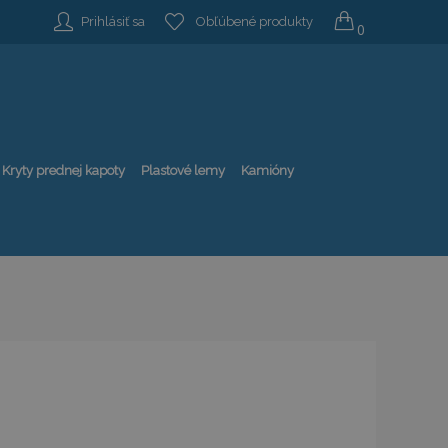
Prihlásiť sa
Obľúbené produkty
0
Kryty prednej kapoty
Plastové lemy
Kamióny