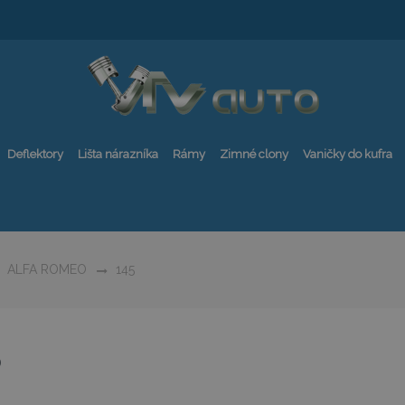
Deflektory
Lišta nárazníka
Rámy
Zimné clony
Vaničky do kufra
ALFA ROMEO
145
5