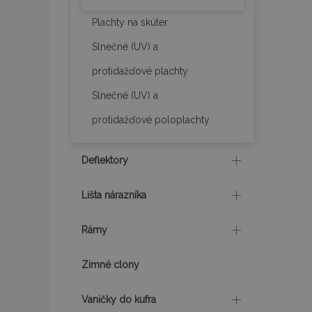
mage-translation-f
Plachty na skúter
Slnečné (UV) a
CookieScriptConse
protidažďové plachty
Slnečné (UV) a
mage-cache-sessi
protidažďové poloplachty
Deflektory
recently_viewed_p
Lišta nárazníka
Rámy
Meno
Meno
Posk
Meno
Dom
Zimné clony
_ga_MHZKV92P8N
mage-cache-stora
section-invalidatio
_gcl_au
Goo
.vtv
Vaničky do kufra
_ga
form_key