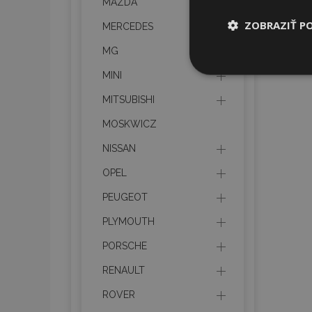
MAZDA
ZOBRAZIŤ P
MERCEDES
MG
Nevyhnut
MINI
potrebné
MITSUBISHI
MOSKWICZ
NISSAN
OPEL
PEUGEOT
Nevyhnutne potrebné
Webová lokalita sa 
PLYMOUTH
Meno
PORSCHE
mage-cache-stor
RENAULT
ROVER
recently_compare