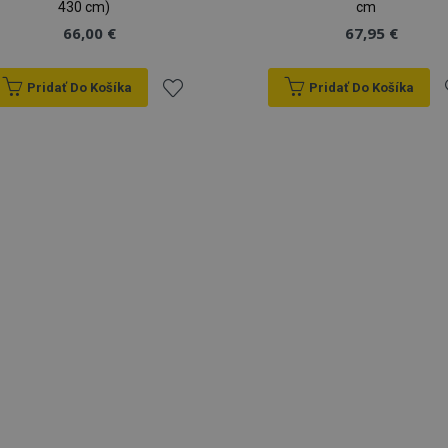
430 cm)
cm
66,00 €
67,95 €
Pridať Do Košíka
Pridať Do Košíka
Pridať
P
do
zoznamu
prianí
p