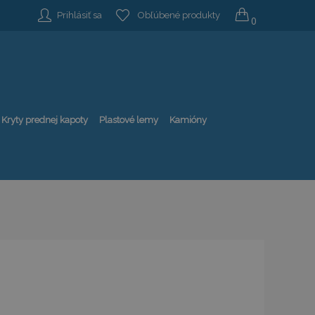
Prihlásiť sa
Obľúbené produkty
0
Kryty prednej kapoty
Plastové lemy
Kamióny