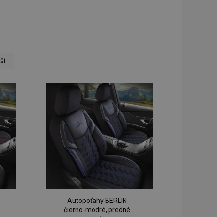
 page
ana
ší
Autopoťahy BERLIN
čierno-modré, predné