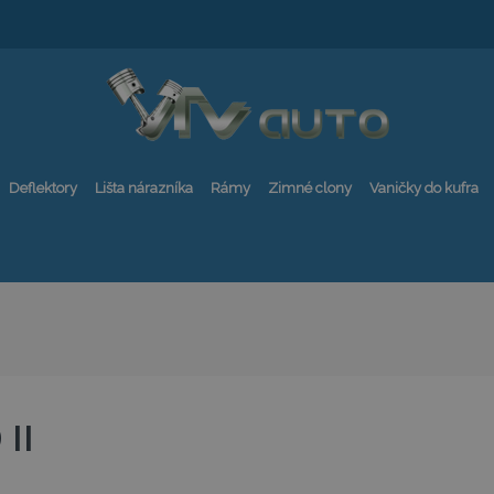
Deflektory
Lišta nárazníka
Rámy
Zimné clony
Vaničky do kufra
 II