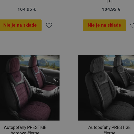
1+1
104,95 €
104,95 €
Nie je na sklade
Nie je na sklade
Pridať
Pr
do
d
zoznamu
z
prianí
pr
Autopoťahy PRESTIGE
Autopoťahy PRESTIGE
bordovo-čierne
čierne