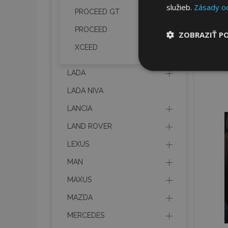
služieb.
Zásady o
PROCEED GT
PROCEED
ZOBRAZIŤ P
XCEED
Nevyhnut
potrebné
LADA
LADA NIVA
LANCIA
LAND ROVER
LEXUS
MAN
Nevyhnutne potrebné
Webová lokalita sa 
MAXUS
Meno
MAZDA
mage-cache-stor
MERCEDES