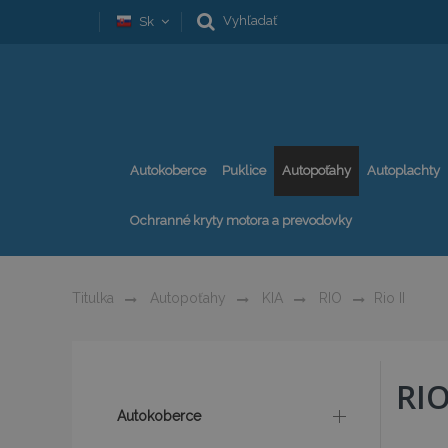
Vyhľadať
Sk
Autokoberce
Puklice
Autopoťahy
Autoplachty
Ochranné kryty motora a prevodovky
Titulka
Autopoťahy
KIA
RIO
Rio II
RIO
Autokoberce