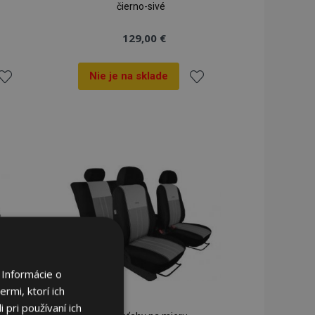
čierno-sivé
129,00 €
Nie je na sklade
ridať
Pridať
do
do
zoznamu
zoznamu
rianí
prianí
 Informácie o
rmi, ktorí ich
 pri používaní ich