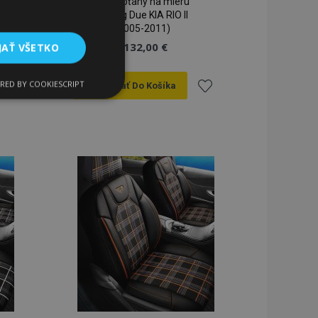
Autopoťahy na mieru
Tuning Due KIA RIO II
(2005-2011)
132,00 €
JAŤ VŠETKO
RED BY COOKIESCRIPT
Pridať Do Košíka
Funkcie
ridať
Pridať
do
do
zoznamu
zoznamu
rianí
prianí
ateľa a správa účtu.
a na uľahčenie
rehliadača, aby sa