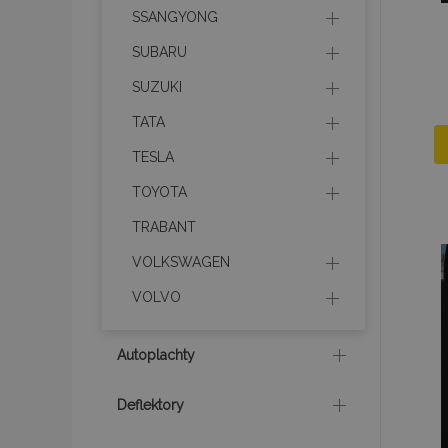
SSANGYONG
mage-translation-f
SUBARU
SUZUKI
CookieScriptConse
TATA
TESLA
TOYOTA
mage-cache-sessi
TRABANT
VOLKSWAGEN
recently_viewed_p
VOLVO
Autoplachty
Meno
Meno
Posk
Meno
Deflektory
Dom
_ga_MHZKV92P8N
mage-cache-stora
section-invalidatio
_gcl_au
Goo