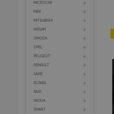
MICROCAR
recently_compare
MINI
product_data_sto
MITSUBISHI
NISSAN
section_data_ids
OMODA
OPEL
mage-messages
PEUGEOT
RENAULT
recently_viewed_p
SAAB
recently_compare
SCANIA
SEAT
PHPSESSID
SKODA
SMART