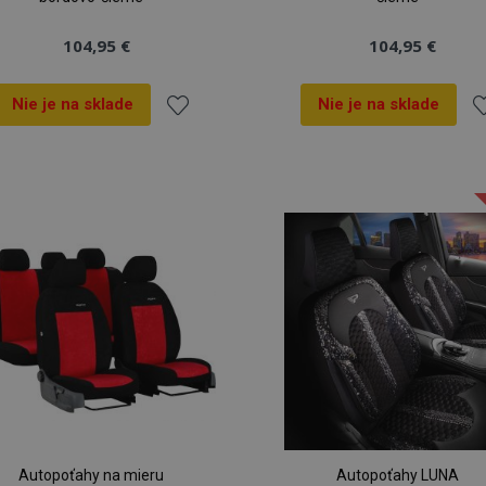
104,95 €
104,95 €
Nie je na sklade
Nie je na sklade
Pridať
Pr
do
d
zoznamu
z
prianí
pr
Autopoťahy na mieru
Autopoťahy LUNA