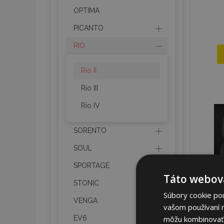
OPTIMA
PICANTO
RIO
Rio II
Rio III
Rio IV
SORENTO
SOUL
SPORTAGE
Táto webová
STONIC
Súbory cookie po
VENGA
vašom používaní n
môžu kombinovať s
EV6