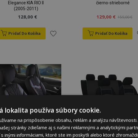
Elegance KIA RIO II
čierno-strieborné
(2005-2011)
128,00 €
129,00 €
159,00 €
Pridať Do Košíka
Pridať Do Košíka
Pridať
P
do
zoznamu
prianí
p
 lokalita používa súbory cookie.
užívame na prispôsobenie obsahu, reklám a analýzu návštevnosti.
ašej stránky zdieľame aj s našimi reklamnými a analytickými partne
 inými informáciami, ktoré ste im poskytli alebo ktoré zhromaždili