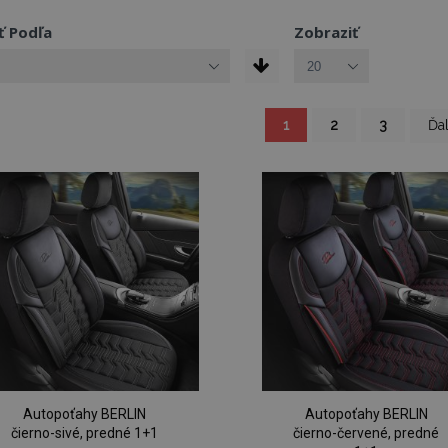
ť Podľa
Zobraziť
You're currently reading
Strana
Strana
Strana
Str
1
2
3
Ďal
Autopoťahy BERLIN
Autopoťahy BERLIN
čierno-sivé, predné 1+1
čierno-červené, predné