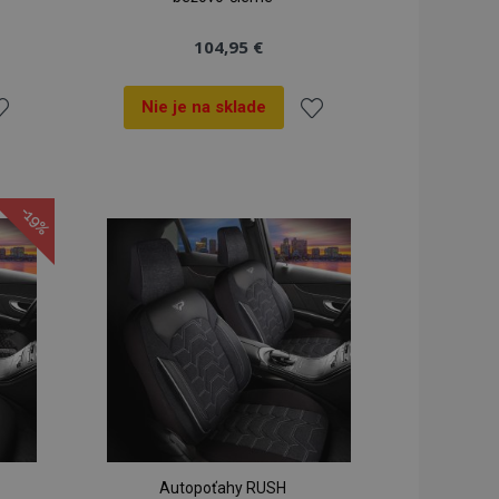
104,95 €
Nie je na sklade
idať
Pridať
o
do
-19%
oznamu
zoznamu
ianí
prianí
Autopoťahy RUSH