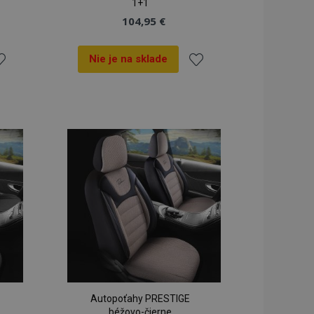
1+1
104,95 €
Nie je na sklade
idať
Pridať
o
do
oznamu
zoznamu
ianí
prianí
Autopoťahy PRESTIGE
béžovo-čierne