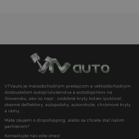
recently_viewed_product_previous
1 
Adobe Inc.
www.vtvauto.sk
recently_compared_product_previous
1 
Adobe Inc.
www.vtvauto.sk
VTVauto je maloobchodným predajcom a veľkoobchodným
dodávateľom autopríslušenstva a autodoplnkov na
Slovensku, ako sú napr.: ozdobné kryty kolies (puklice),
okenné deflektory, autopoťahy, autorohože, chrómové kryty
PHPSESSID
59 m
PHP.net
a rámy, ...
5
.vtvauto.sk
sek
Máte záujem o dropshipping, alebo sa chcete stať našim
partnerom?
Kontaktujte nás ešte dnes!