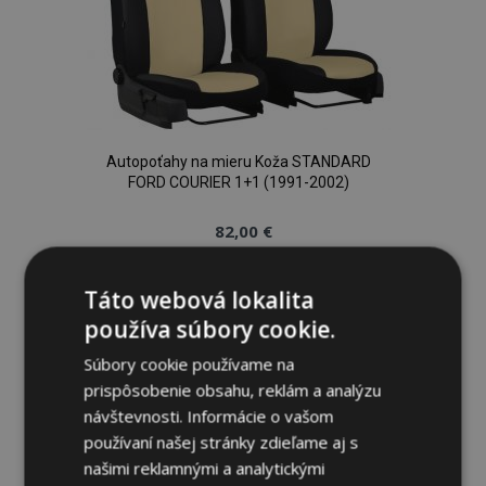
Autopoťahy na mieru Koža STANDARD
FORD COURIER 1+1 (1991-2002)
82,00 €
Pridať Do Košíka
Táto webová lokalita
používa súbory cookie.
Pridať
Súbory cookie používame na
do
prispôsobenie obsahu, reklám a analýzu
zoznamu
návštevnosti. Informácie o vašom
používaní našej stránky zdieľame aj s
prianí
našimi reklamnými a analytickými