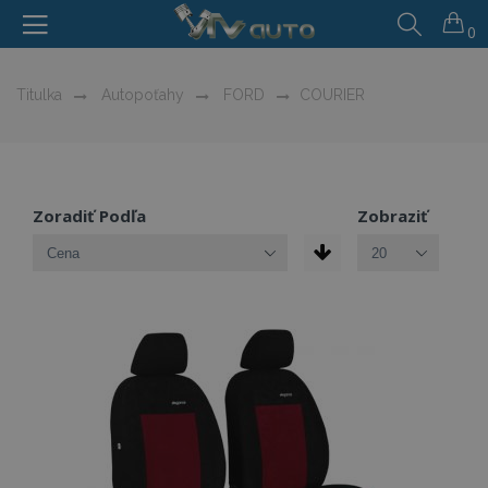
0
Titulka
Autopoťahy
FORD
COURIER
Zoradiť Podľa
Zobraziť