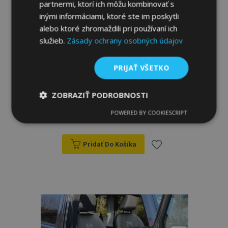
partnermi, ktorí ich môžu kombinovať s
inými informáciami, ktoré ste im poskytli
alebo ktoré zhromaždili pri používaní ich
služieb.
Zásady ochrany osobných údajov
PRIJAŤ VŠETKO
Autopoťahy na mieru Kožené FORCED
FORD COURIER 1+1 (1991-2002)
ZOBRAZIŤ PODROBNOSTI
POWERED BY COOKIESCRIPT
97,00 €
Nevyhnutne
Výkonnosť
Cielenie
potrebné
Pridať Do Košíka
Pridať
Funkcie
do
zoznamu
prianí