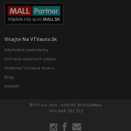
Vitajte Na VTVauto.sk
Obchodné podmienky
Ochrana osobných údajov
Vrátenie/Výmena tovaru
Blog
Kontakt
mage-translation-file-version
Coo
Adobe Inc.
rel
www.vtvauto.sk
© VTV s.r.o. 2010 - 2026 VAT: SK2023166904
+421 948 797 373