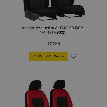
Autopoťahy na mieru Vip FORD COURIER
1+1 (1991-2002)
67,00 €
Pridať Do Košíka
Pridať
do
zoznamu
prianí