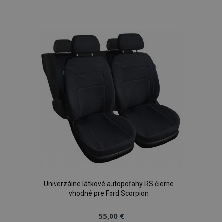
do
zoznamu
prianí
Univerzálne látkové autopoťahy RS čierne
vhodné pre Ford Scorpion
55,00 €