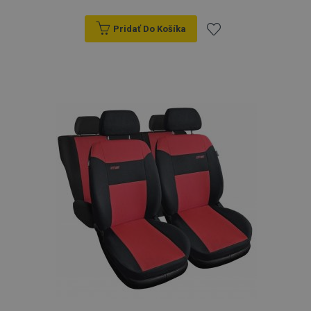
Pridať Do Košíka
Pridať
do
zoznamu
prianí