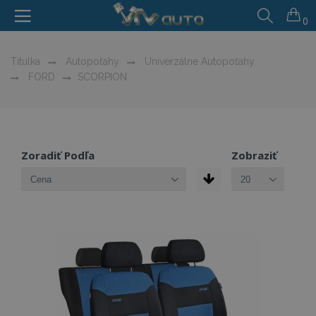
0
Titulka
Autopoťahy
Univerzálne Autopoťahy
FORD
SCORPION
Zoradiť Podľa
Zobraziť