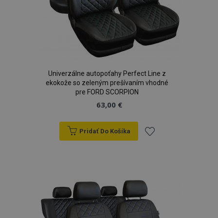
sek
Univerzálne autopoťahy Perfect Line z
ekokože so zeleným prešívaním vhodné
pre FORD SCORPION
63,00 €
Pridať Do Košíka
Pridať
do
zoznamu
mage-translation-file-version
Coo
Adobe Inc.
rel
www.vtvauto.sk
prianí