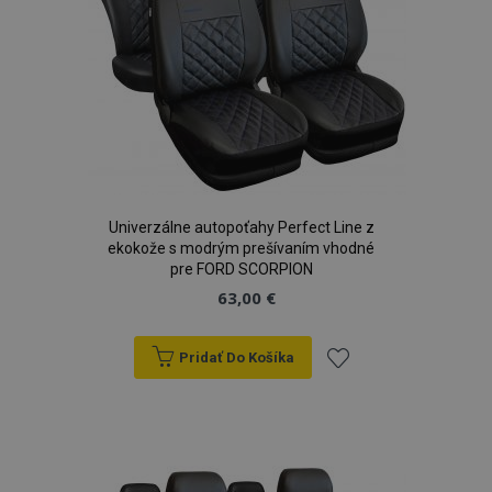
CookieScriptConsent
4 tý
CookieScript
2 
www.vtvauto.sk
Univerzálne autopoťahy Perfect Line z
ekokože s modrým prešívaním vhodné
pre FORD SCORPION
63,00 €
Pridať Do Košíka
Pridať
mage-cache-sessid
1 
Adobe Inc.
www.vtvauto.sk
do
zoznamu