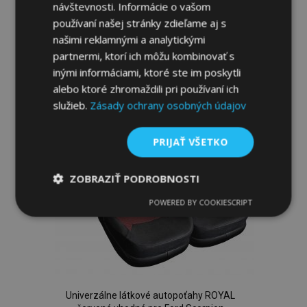
návštevnosti. Informácie o vašom
Pridať Do Košíka
používaní našej stránky zdieľame aj s
Pridať
našimi reklamnými a analytickými
partnermi, ktorí ich môžu kombinovať s
do
inými informáciami, ktoré ste im poskytli
zoznamu
alebo ktoré zhromaždili pri používaní ich
služieb.
Zásady ochrany osobných údajov
prianí
PRIJAŤ VŠETKO
ZOBRAZIŤ PODROBNOSTI
POWERED BY COOKIESCRIPT
Nevyhnutne
Výkonnosť
Cielenie
potrebné
Funkcie
Univerzálne látkové autopoťahy ROYAL