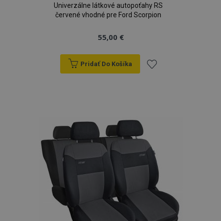
Univerzálne látkové autopoťahy RS
červené vhodné pre Ford Scorpion
55,00 €
Pridať Do Košíka
Pridať
do
zoznamu
prianí