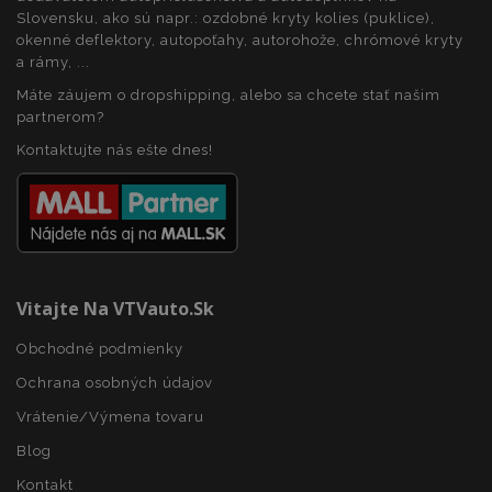
Analytics. Podľa
spoločnosť
dokumentácie
Slovensku, ako sú napr.: ozdobné kryty kolies (puklice),
Doubleclick
sa používa na
a vykonáva
okenné deflektory, autopoťahy, autorohože, chrómové kryty
obmedzenie
informácie
a rámy, ...
rýchlosti
o tom, ako
požiadaviek -
koncový
obmedzenie
Máte záujem o dropshipping, alebo sa chcete stať našim
používateľ
zhromažďovani
používa
partnerom?
údajov na
webovú
stránkach s
stránku, a o
Kontaktujte nás ešte dnes!
vysokou
akejkoľvek
prevádzkou.
reklame,
ktorú
mohol
koncový
používateľ
vidieť pred
návštevou
uvedenej
webovej
Vitajte Na VTVauto.sk
stránky.
Obchodné podmienky
Ochrana osobných údajov
Vrátenie/Výmena tovaru
Blog
Kontakt