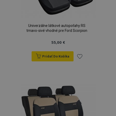
Univerzálne látkové autopoťahy RS
tmavo-sivé vhodné pre Ford Scorpion
55,00 €
Pridať Do Košíka
Pridať
do
zoznamu
prianí