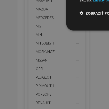
MASERATI
MAZDA
ZOBRAZIŤ P
MERCEDES
MG
Nevyhnut
potrebné
MINI
MITSUBISHI
MOSKWICZ
NISSAN
OPEL
Nevyhnutne potrebné
PEUGEOT
Webová lokalita sa 
PLYMOUTH
Meno
PORSCHE
mage-cache-stor
RENAULT