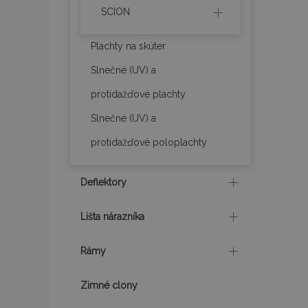
SCION
mage-translation-f
Plachty na skúter
Slnečné (UV) a
CookieScriptConse
protidažďové plachty
Slnečné (UV) a
mage-cache-sessi
protidažďové poloplachty
Deflektory
recently_viewed_p
Lišta nárazníka
Rámy
Meno
Meno
Posk
Meno
Dom
_ga_MHZKV92P8N
mage-cache-stora
Zimné clony
section-invalidatio
_gcl_au
Goo
.vtv