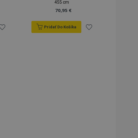
455 cm
70,95 €
Pridať Do Košíka
ridať
Pridať
do
do
zoznamu
zoznamu
rianí
prianí