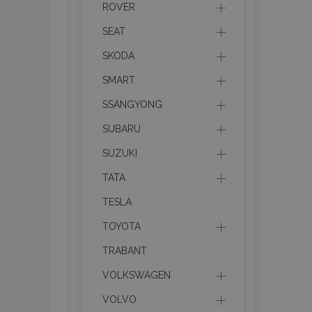
recently_compare
ROVER
SEAT
product_data_sto
SKODA
section_data_ids
SMART
SSANGYONG
mage-messages
SUBARU
SUZUKI
TATA
recently_viewed_p
TESLA
recently_compare
TOYOTA
PHPSESSID
TRABANT
VOLKSWAGEN
VOLVO