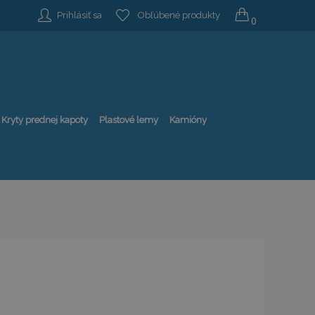
Prihlásiť sa
Obľúbené produkty
0
Kryty prednej kapoty
Plastové lemy
Kamióny