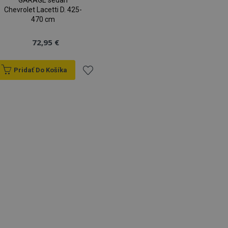
GARAGE sedan
Chevrolet Lacetti D. 425-
470 cm
72,95 €
Pridať Do Košíka
Pridať
do
zoznamu
prianí