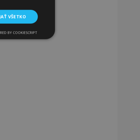
JAŤ VŠETKO
RED BY COOKIESCRIPT
Funkcie
ateľa a správa účtu.
a na uľahčenie
rehliadača, aby sa