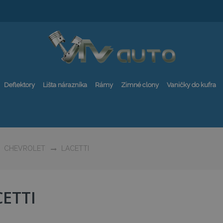
Deflektory
Lišta nárazníka
Rámy
Zimné clony
Vaničky do kufra
CHEVROLET
LACETTI
CETTI