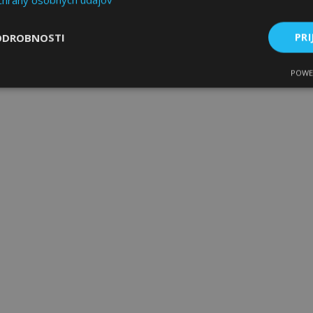
ODROBNOSTI
PRI
POWE
ne
Výkonnosť
Cielenie
Nevyhnutne potrebné
Výkonnosť
Cielenie
Funkcie
 súbory cookie umožňujú základné funkcie webovej lokality, ako prihlásenie použív
nedá správne používať bez nevyhnutne potrebných súborov cookie.
Poskytovateľ
/
Uplynutie
Popis
Doména
platnosti
age
1 deň
Tento súbor cookie sa použív
Adobe Inc.
ukladania obsahu do pamäte p
www.vtvauto.sk
stránky načítali rýchlejšie.