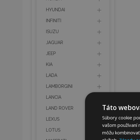
HYUNDAI
INFINITI
ISUZU
JAGUAR
JEEP
KIA
LADA
LAMBORGINI
LANCIA
Táto webová
LAND ROVER
Súbory cookie po
LEXUS
vašom používaní n
LOTUS
môžu kombinovať s
služieb.
Zásady o