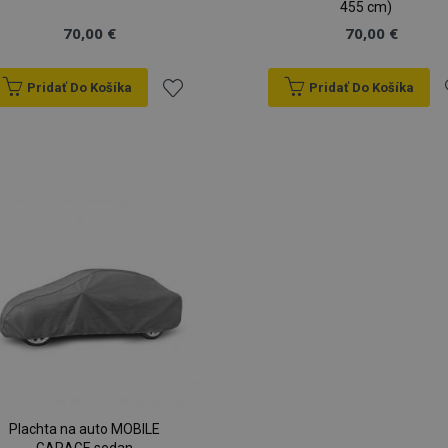
455 cm)
70,00 €
70,00 €
Pridať Do Košíka
Pridať Do Košíka
Pridať
P
do
zoznamu
prianí
p
Plachta na auto MOBILE