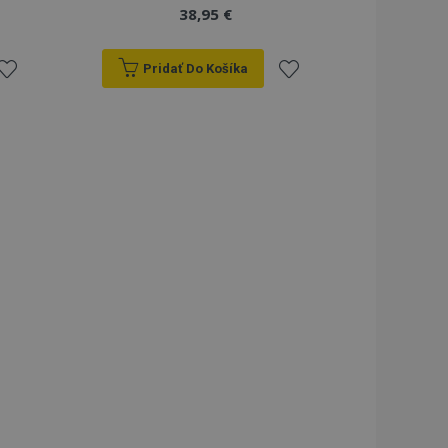
38,95 €
Pridať Do Košíka
ridať
Pridať
do
do
zoznamu
zoznamu
rianí
prianí