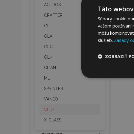
ACTROS
Táto webová
CRAFTER
Súbory cookie po
vašom používaní n
GL
môžu kombinovať s
GLA
služieb.
Zásady o
GLC
ZOBRAZIŤ P
GLK
CITAN
Nevyhnut
ML
potrebné
SPRINTER
VANEO
VITO
X-CLASS
Nevyhnutne potrebné