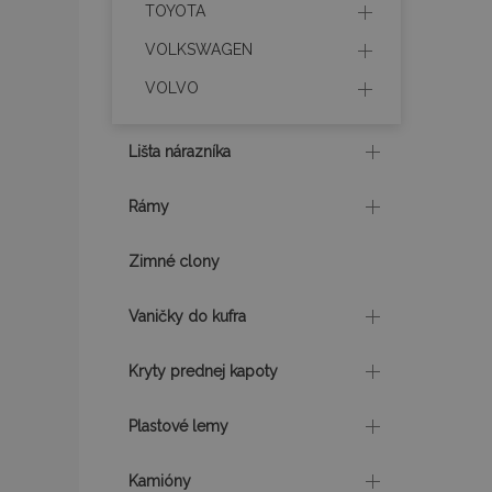
TOYOTA
PHPSESSID
VOLKSWAGEN
VOLVO
Lišta nárazníka
mage-translation-f
Rámy
CookieScriptConse
Zimné clony
Vaničky do kufra
mage-cache-sessi
Kryty prednej kapoty
Plastové lemy
recently_viewed_p
Kamióny