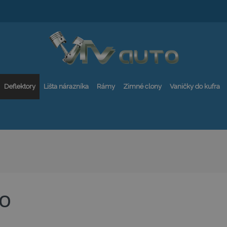
Deflektory
Lišta nárazníka
Rámy
Zimné clony
Vaničky do kufra
TO