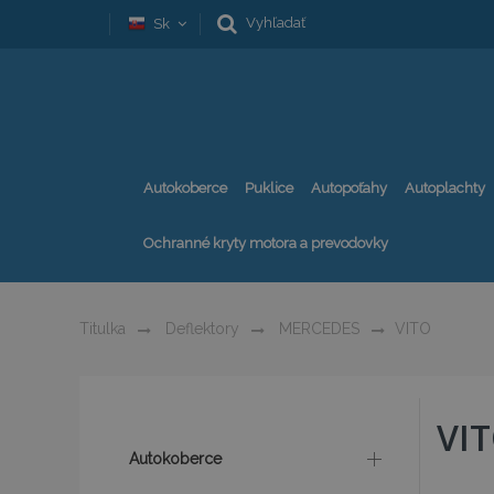
Vyhľadať
Sk
Autokoberce
Puklice
Autopoťahy
Autoplachty
Ochranné kryty motora a prevodovky
Titulka
Deflektory
MERCEDES
VITO
VI
Autokoberce