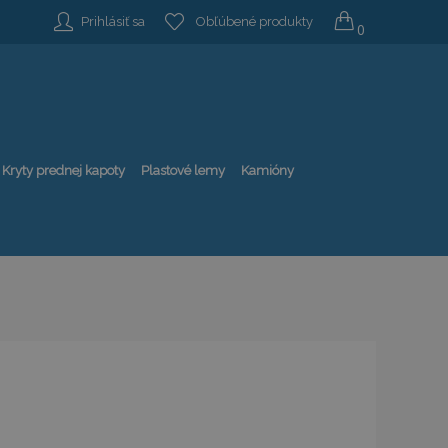
Prihlásiť sa
Obľúbené produkty
0
Kryty prednej kapoty
Plastové lemy
Kamióny