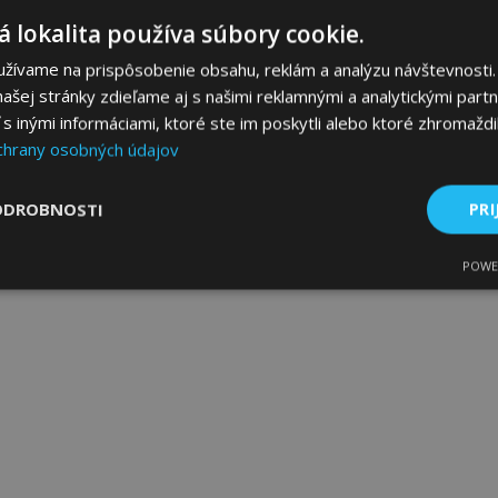
 lokalita používa súbory cookie.
užívame na prispôsobenie obsahu, reklám a analýzu návštevnosti.
ašej stránky zdieľame aj s našimi reklamnými a analytickými partne
 inými informáciami, ktoré ste im poskytli alebo ktoré zhromaždili
chrany osobných údajov
ODROBNOSTI
PRI
POWE
ne
Výkonnosť
Cielenie
Nevyhnutne potrebné
Výkonnosť
Cielenie
Funkcie
 súbory cookie umožňujú základné funkcie webovej lokality, ako prihlásenie použív