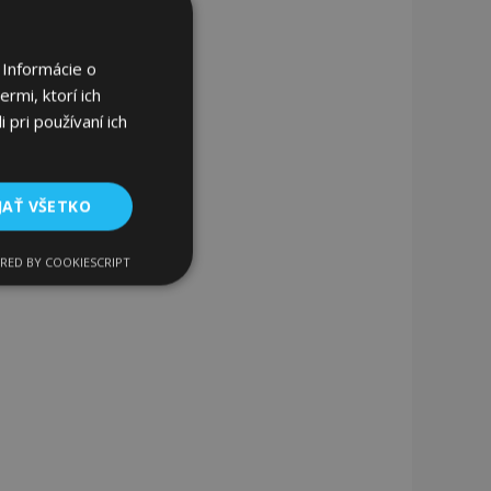
 Informácie o
rmi, ktorí ich
 pri používaní ich
JAŤ VŠETKO
RED BY COOKIESCRIPT
Funkcie
ateľa a správa účtu.