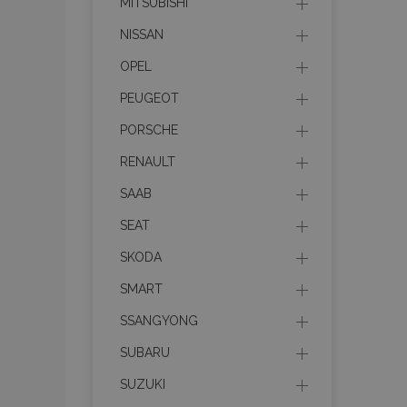
MITSUBISHI
Webová lokalita sa 
NISSAN
Meno
OPEL
mage-cache-stor
PEUGEOT
recently_compare
PORSCHE
RENAULT
product_data_sto
SAAB
section_data_ids
SEAT
SKODA
mage-messages
SMART
SSANGYONG
SUBARU
recently_viewed_p
SUZUKI
recently_compare