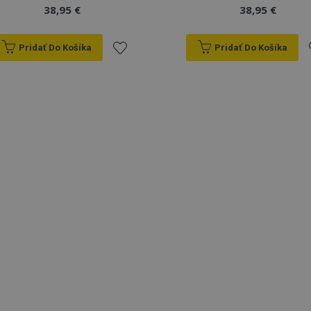
38,95 €
38,95 €
Pridať Do Košíka
Pridať Do Košíka
Pridať
P
do
zoznamu
prianí
p