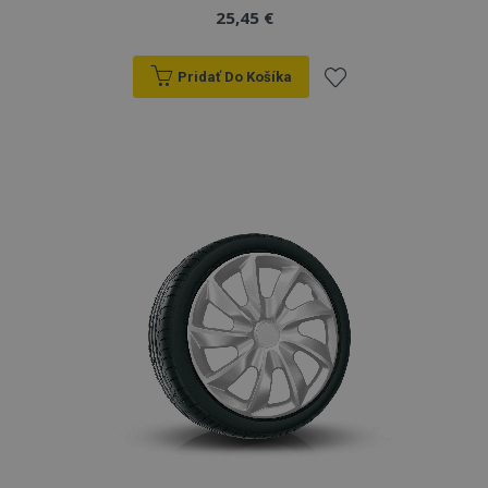
25,45 €
Pridať Do Košíka
Pridať
do
zoznamu
prianí