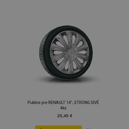
do
zoznamu
prianí
Puklice pre RENAULT 14", STRONG SIVÉ
4ks
25,45 €