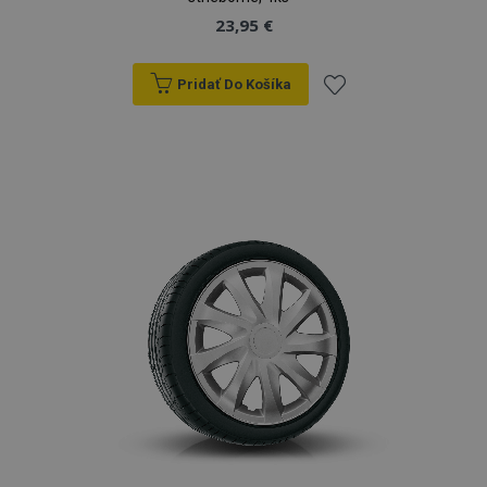
23,95 €
Pridať Do Košíka
Pridať
do
zoznamu
prianí