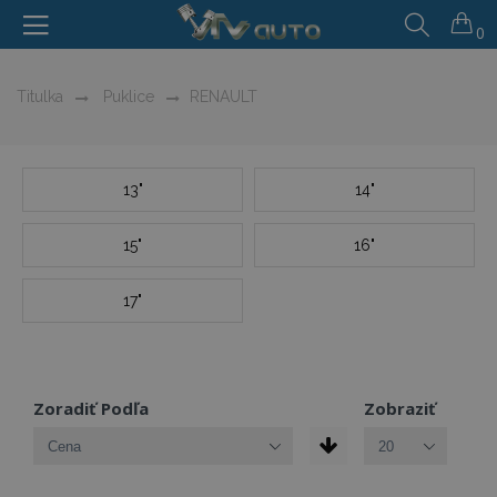
0
Titulka
Puklice
RENAULT
13"
14"
15"
16"
17"
Zoradiť Podľa
Zobraziť