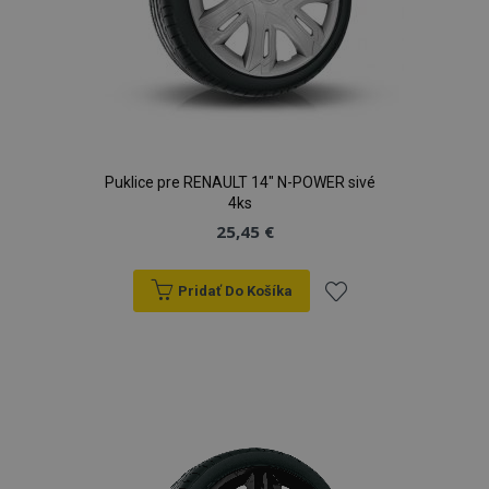
Puklice pre RENAULT 14" N-POWER sivé
4ks
25,45 €
Pridať Do Košíka
Pridať
do
zoznamu
prianí