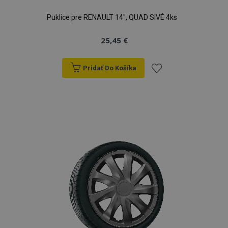
Puklice pre RENAULT 14", QUAD SIVÉ 4ks
25,45 €
Pridať Do Košíka
Pridať
do
zoznamu
prianí