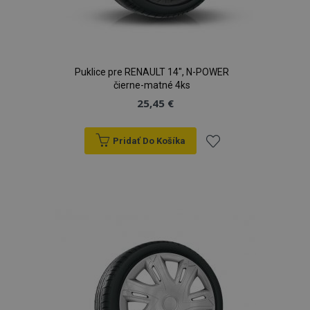
Puklice pre RENAULT 14", N-POWER
čierne-matné 4ks
25,45 €
Pridať Do Košíka
Pridať
do
zoznamu
prianí