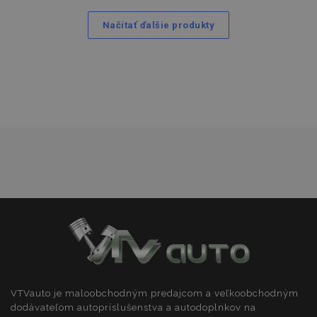
do
Načítať ďalšie produkty
zoznamu
prianí
VTVauto je maloobchodným predajcom a veľkoobchodným
dodávateľom autopríslušenstva a autodoplnkov na