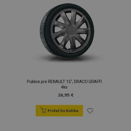
prianí
Puklice pre RENAULT 15", DRACO GRAFFI
4ks
26,95 €
Pridať Do Košíka
Pridať