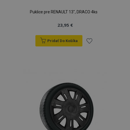
Puklice pre RENAULT 13", DRACO 4ks
23,95 €
Pridať Do Košíka
Pridať
do
zoznamu
prianí