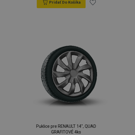
Pridať Do Košíka
Pridať
do
zoznamu
prianí
Puklice pre RENAULT 14", QUAD
GRAFITOVÉ 4ks