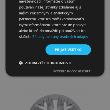
návštevnosti. Informácie o vašom
používaní našej stránky zdieľame aj s
našimi reklamnými a analytickými
partnermi, ktorí ich môžu kombinovať s
inými informáciami, ktoré ste im poskytli
alebo ktoré zhromaždili pri používaní ich
služieb.
Zásady ochrany osobných údajov
Puklice pre RENAULT 14", DRACO, 4 ks
PRIJAŤ VŠETKO
25,45 €
ZOBRAZIŤ PODROBNOSTI
Pridať Do Košíka
POWERED BY COOKIESCRIPT
Pridať
Nevyhnutne
Výkonnosť
Cielenie
potrebné
do
zoznamu
Funkcie
prianí