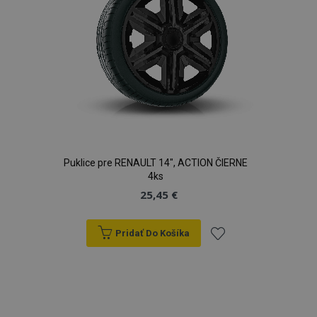
Puklice pre RENAULT 14", ACTION ČIERNE
4ks
25,45 €
Pridať Do Košíka
Pridať
do
zoznamu