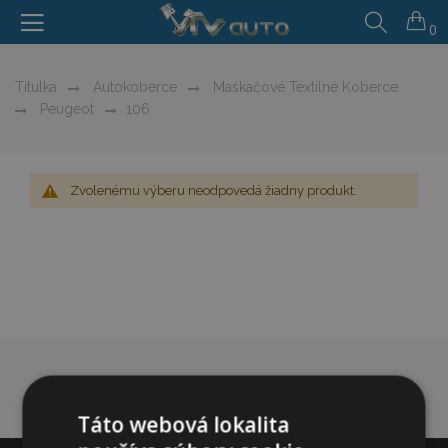
0
Titulka
Autokoberce
Maskačové Textilné Koberce
Peugeot
106
Zvolenému výberu neodpovedá žiadny produkt.
Táto webová lokalita