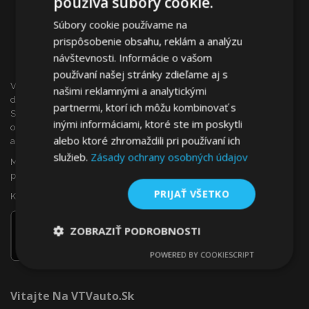
používa súbory cookie.
Súbory cookie používame na
prispôsobenie obsahu, reklám a analýzu
návštevnosti. Informácie o vašom
používaní našej stránky zdieľame aj s
VTVauto je maloobchodným predajcom a veľkoobchodným
našimi reklamnými a analytickými
dodávateľom autopríslušenstva a autodoplnkov na
partnermi, ktorí ich môžu kombinovať s
Slovensku, ako sú napr.: ozdobné kryty kolies (puklice),
inými informáciami, ktoré ste im poskytli
okenné deflektory, autopoťahy, autorohože, chrómové kryty
alebo ktoré zhromaždili pri používaní ich
a rámy, ...
služieb.
Zásady ochrany osobných údajov
Máte záujem o dropshipping, alebo sa chcete stať našim
partnerom?
PRIJAŤ VŠETKO
Kontaktujte nás ešte dnes!
ZOBRAZIŤ PODROBNOSTI
POWERED BY COOKIESCRIPT
Nevyhnutne
Výkonnosť
Cielenie
potrebné
Vitajte Na VTVauto.sk