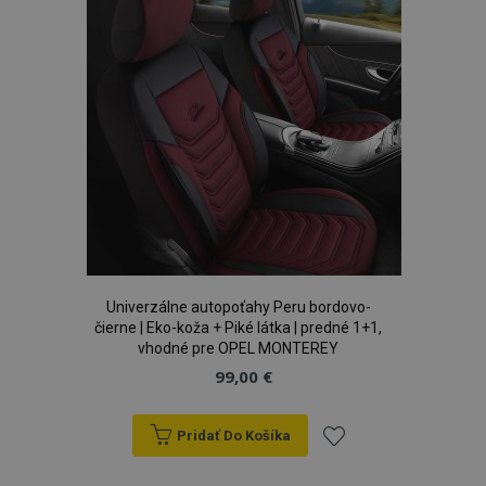
prianí
Univerzálne autopoťahy Peru bordovo-
čierne | Eko-koža + Piké látka | predné 1+1,
vhodné pre OPEL MONTEREY
99,00 €
Pridať Do Košíka
Pridať