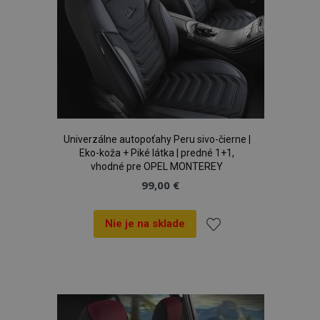
Univerzálne autopoťahy Peru sivo-čierne |
Eko-koža + Piké látka | predné 1+1,
vhodné pre OPEL MONTEREY
99,00 €
Nie je na sklade
Pridať
do
zoznamu