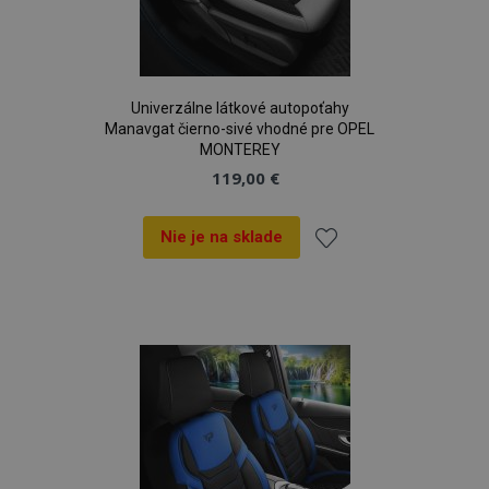
Univerzálne látkové autopoťahy
Manavgat čierno-sivé vhodné pre OPEL
MONTEREY
119,00 €
Nie je na sklade
Pridať
do
zoznamu
prianí