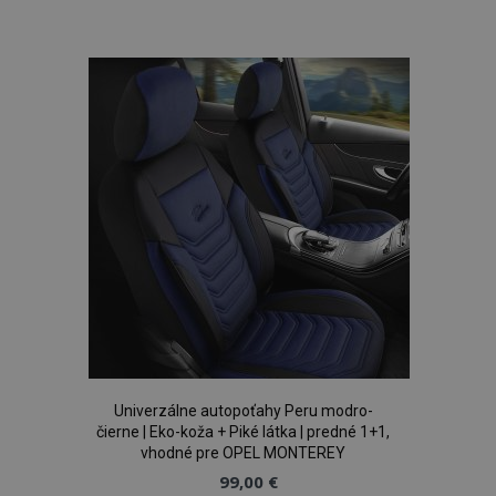
do
zoznamu
prianí
Univerzálne autopoťahy Peru modro-
čierne | Eko-koža + Piké látka | predné 1+1,
vhodné pre OPEL MONTEREY
99,00 €