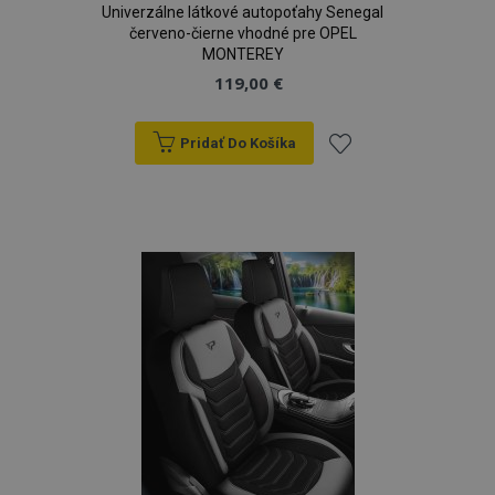
Univerzálne látkové autopoťahy Senegal
červeno-čierne vhodné pre OPEL
MONTEREY
119,00 €
Pridať Do Košíka
Pridať
do
zoznamu
prianí