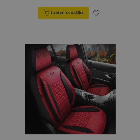
Pridať Do Košíka
Pridať
do
zoznamu
prianí