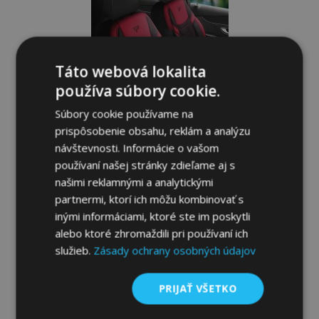
prianí
Táto webová lokalita
používa súbory cookie.
Súbory cookie používame na
prispôsobenie obsahu, reklám a analýzu
návštevnosti. Informácie o vašom
používaní našej stránky zdieľame aj s
našimi reklamnými a analytickými
Univerzálne látkové autopoťahy
partnermi, ktorí ich môžu kombinovať s
Manavgat čierno-červené vhodné pre
inými informáciami, ktoré ste im poskytli
OPEL MONTEREY
alebo ktoré zhromaždili pri používaní ich
119,00 €
služieb.
Zásady ochrany osobných údajov
Pridať Do Košíka
PRIJAŤ VŠETKO
Pridať