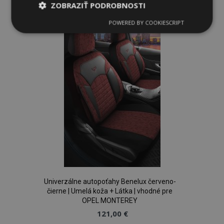
ZOBRAZIŤ PODROBNOSTI
do
POWERED BY COOKIESCRIPT
Nevyhnutne
Výkonnosť
Cielenie
zoznamu
potrebné
prianí
Funkcie
Nevyhnutne potrebné
Výkonnosť
Cielenie
Funkcie
Nevyhnutne potrebné súbory cookie umožňujú
Univerzálne autopoťahy Benelux červeno-
základné funkcie webovej lokality, ako prihlásenie
čierne | Umelá koža + Látka | vhodné pre
používateľa a správa účtu. Webová lokalita sa nedá
správne používať bez nevyhnutne potrebných
OPEL MONTEREY
súborov cookie.
121,00 €
Poskytovateľ
/
Uply