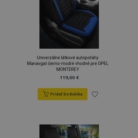
Univerzálne látkové autopoťahy
Manavgat čierno-modré vhodné pre OPEL
MONTEREY
119,00 €
Pridať Do Košíka
Pridať
do
zoznamu