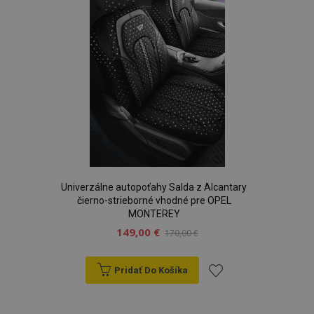
prianí
mage-cache-sessid
1 
Adobe Inc.
www.vtvauto.sk
Univerzálne autopoťahy Salda z Alcantary
čierno-strieborné vhodné pre OPEL
MONTEREY
149,00 €
170,00 €
recently_viewed_product
1 
Adobe Inc.
www.vtvauto.sk
Pridať Do Košíka
Pridať