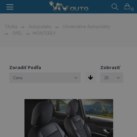
0
Titulka
Autopoťahy
Univerzálne Autopoťahy
OPEL
MONTEREY
Zoradiť Podľa
Zobraziť