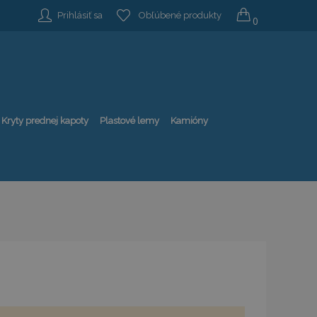
Prihlásiť sa
Obľúbené produkty
0
Kryty prednej kapoty
Plastové lemy
Kamióny