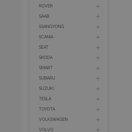
ROVER
recently_compare
SAAB
product_data_sto
SSANGYONG
section_data_ids
SCANIA
SEAT
mage-messages
SKODA
SMART
SUBARU
recently_viewed_p
SUZUKI
recently_compare
TESLA
PHPSESSID
TOYOTA
VOLKSWAGEN
VOLVO