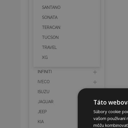
SANTANO
SONATA
TERACAN
TUCSON
TRAVEL
XG
INFINITI
IVECO
ISUZU
Táto webová
JAGUAR
Súbory cookie po
JEEP
vašom používaní n
KIA
môžu kombinovať s