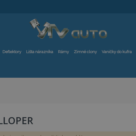
Deflektory
Lišta nárazníka
Rámy
Zimné clony
Vaničky do kufra
LLOPER