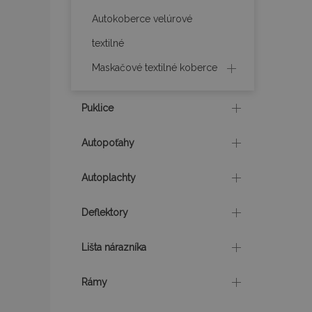
Autokoberce velúrové
mage-translation-f
textilné
Maskačové textilné koberce
CookieScriptConse
Puklice
mage-cache-sessi
Autopoťahy
Autoplachty
recently_viewed_p
Deflektory
Lišta nárazníka
Meno
Meno
Posk
Meno
Rámy
Dom
_ga_MHZKV92P8N
mage-cache-stora
section-invalidatio
_gcl_au
Goo