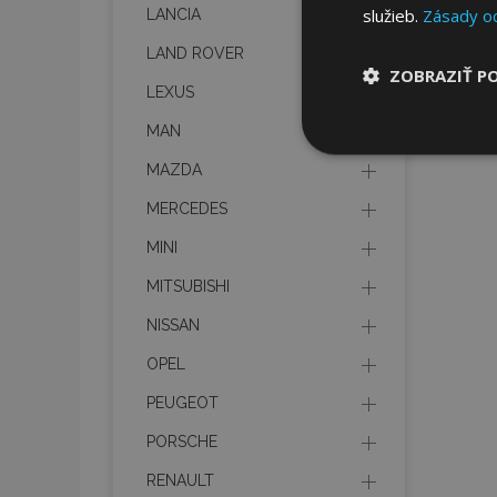
služieb.
Zásady o
LANCIA
LAND ROVER
ZOBRAZIŤ P
LEXUS
MAN
Nevyhnut
potrebné
MAZDA
MERCEDES
MINI
MITSUBISHI
NISSAN
Nevyhnutne potrebné
OPEL
Webová lokalita sa 
PEUGEOT
Meno
PORSCHE
mage-cache-stor
RENAULT