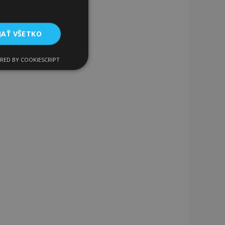
JAŤ VŠETKO
RED BY COOKIESCRIPT
Funkcie
ateľa a správa účtu.
a na uľahčenie
rehliadača, aby sa