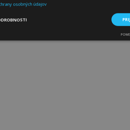
chrany osobných údajov
ODROBNOSTI
PRI
POWE
ne
Výkonnosť
Cielenie
Nevyhnutne potrebné
Výkonnosť
Cielenie
Funkcie
 súbory cookie umožňujú základné funkcie webovej lokality, ako prihlásenie použív
nedá správne používať bez nevyhnutne potrebných súborov cookie.
Poskytovateľ
/
Uplynutie
Popis
Doména
platnosti
age
1 deň
Tento súbor cookie sa použív
Adobe Inc.
ukladania obsahu do pamäte p
www.vtvauto.sk
stránky načítali rýchlejšie.