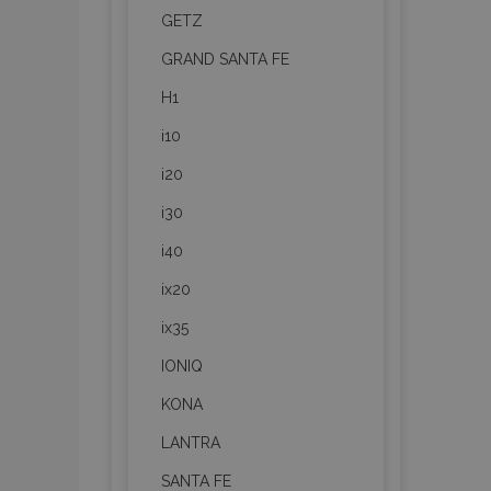
GETZ
GRAND SANTA FE
H1
i10
i20
i30
i40
ix20
ix35
IONIQ
KONA
LANTRA
SANTA FE