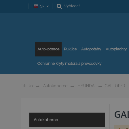
Vyhľadať
Sk
Autokoberce
Puklice
Autopoťahy
Autoplachty
Ochranné kryty motora a prevodovky
Titulka
Autokoberce
HYUNDAI
GALLOPER
GA
Autokoberce