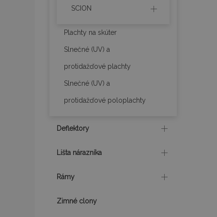
SCION
mage-translation-f
Plachty na skúter
Slnečné (UV) a
CookieScriptConse
protidažďové plachty
Slnečné (UV) a
mage-cache-sessi
protidažďové poloplachty
Deflektory
recently_viewed_p
Lišta nárazníka
Rámy
Meno
Meno
Posk
Meno
Dom
_ga_MHZKV92P8N
mage-cache-stora
Zimné clony
section-invalidatio
_gcl_au
Goo
.vtv