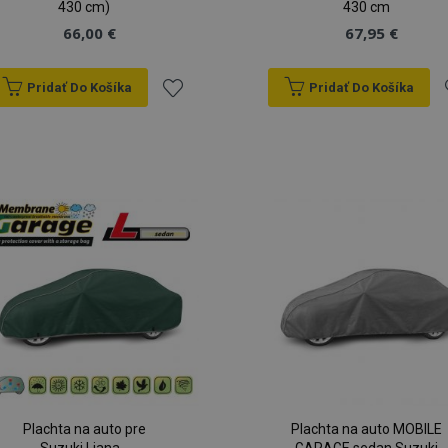
430 cm)
430 cm
66,00 €
67,95 €
Pridať Do Košíka
Pridať Do Košíka
Pridať
P
do
zoznamu
prianí
p
Plachta na auto pre
Plachta na auto MOBILE