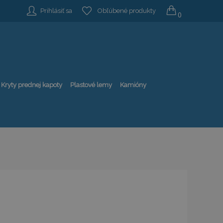
Prihlásiť sa
Obľúbené produkty
0
Kryty prednej kapoty
Plastové lemy
Kamióny