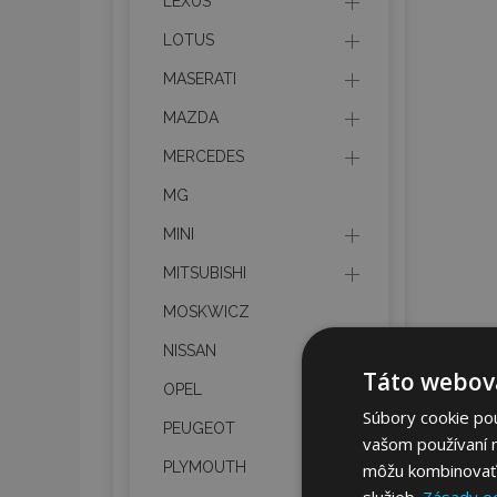
LEXUS
LOTUS
MASERATI
MAZDA
MERCEDES
MG
MINI
MITSUBISHI
MOSKWICZ
NISSAN
Táto webová
OPEL
Súbory cookie po
PEUGEOT
vašom používaní n
PLYMOUTH
môžu kombinovať s
služieb.
Zásady o