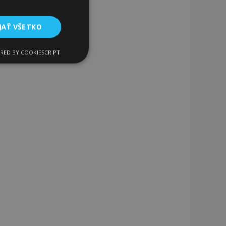
JAŤ VŠETKO
RED BY COOKIESCRIPT
Funkcie
ateľa a správa účtu.
a na uľahčenie
rehliadača, aby sa