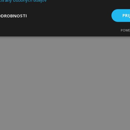
ODROBNOSTI
PRI
POWE
ne
Výkonnosť
Cielenie
Nevyhnutne potrebné
Výkonnosť
Cielenie
Funkcie
 súbory cookie umožňujú základné funkcie webovej lokality, ako prihlásenie použív
nedá správne používať bez nevyhnutne potrebných súborov cookie.
Poskytovateľ
/
Uplynutie
Popis
Doména
platnosti
age
1 deň
Tento súbor cookie sa použív
Adobe Inc.
ukladania obsahu do pamäte p
www.vtvauto.sk
stránky načítali rýchlejšie.