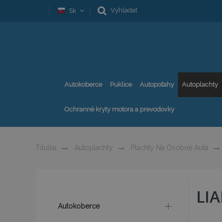
Vyhľadať
Sk
Autokoberce
Puklice
Autopoťahy
Autoplachty
Ochranné kryty motora a prevodovky
Titulka
Autoplachty
Plachty Na Osobné Autá
LI
Autokoberce