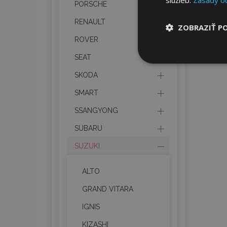
PORSCHE
RENAULT
ZOBRAZIŤ P
ROVER
Nevyhnut
SEAT
potrebné
SKODA
SMART
SSANGYONG
SUBARU
SUZUKI
Nevyhnutne potrebné
Webová lokalita sa 
ALTO
Meno
GRAND VITARA
mage-cache-stor
IGNIS
KIZASHI