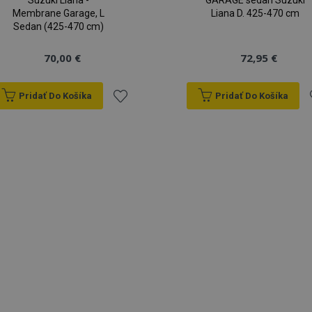
Suzuki Liana -
GARAGE sedan Suzuki
Membrane Garage, L
Liana D. 425-470 cm
Sedan (425-470 cm)
70,00 €
72,95 €
Pridať Do Košíka
Pridať Do Košíka
Pridať
P
do
zoznamu
prianí
p