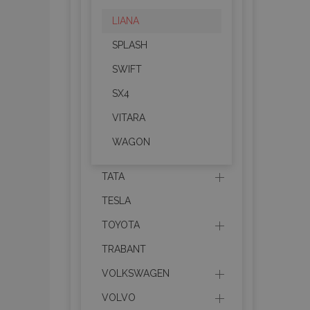
recently_compare
LIANA
product_data_sto
SPLASH
SWIFT
section_data_ids
SX4
VITARA
mage-messages
WAGON
TATA
recently_viewed_p
TESLA
recently_compare
TOYOTA
PHPSESSID
TRABANT
VOLKSWAGEN
VOLVO