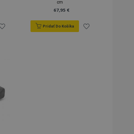
cm
67,95 €
Pridať Do Košíka
ridať
Pridať
do
do
zoznamu
zoznamu
rianí
prianí