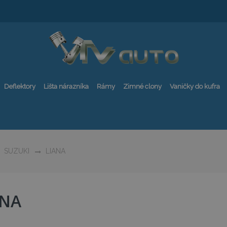
Deflektory
Lišta nárazníka
Rámy
Zimné clony
Vaničky do kufra
SUZUKI
LIANA
ANA