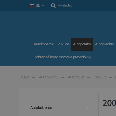
Vyhľadať
Sk
Autokoberce
Puklice
Autopoťahy
Autoplachty
Ochranné kryty motora a prevodovky
Titulka
Autopoťahy
Autotričká
ROVER
20
Autokoberce