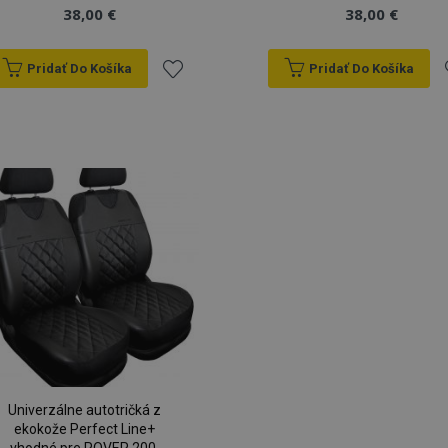
38,00 €
38,00 €
Pridať Do Košíka
Pridať Do Košíka
Pridať
P
do
zoznamu
prianí
p
Univerzálne autotričká z
ekokože Perfect Line+