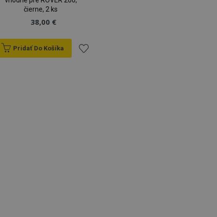
vhodné pre ROVER 200,
čierne, 2 ks
38,00 €
Pridať Do Košíka
Pridať
do
zoznamu
prianí