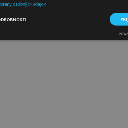
chrany osobných údajov
ODROBNOSTI
PRI
POWE
ne
Výkonnosť
Cielenie
Nevyhnutne potrebné
Výkonnosť
Cielenie
Funkcie
 súbory cookie umožňujú základné funkcie webovej lokality, ako prihlásenie použív
nedá správne používať bez nevyhnutne potrebných súborov cookie.
Poskytovateľ
/
Uplynutie
Popis
Doména
platnosti
age
1 deň
Tento súbor cookie sa použív
Adobe Inc.
ukladania obsahu do pamäte p
www.vtvauto.sk
stránky načítali rýchlejšie.