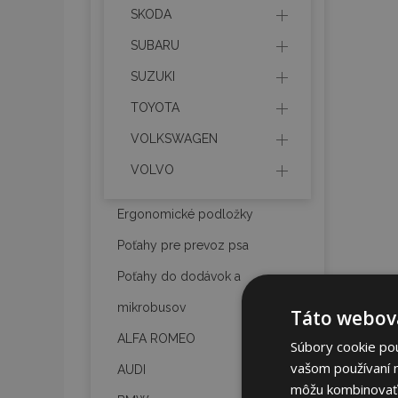
SKODA
SUBARU
SUZUKI
TOYOTA
VOLKSWAGEN
VOLVO
Ergonomické podložky
Poťahy pre prevoz psa
Poťahy do dodávok a
mikrobusov
Táto webová
ALFA ROMEO
Súbory cookie po
vašom používaní n
AUDI
môžu kombinovať s