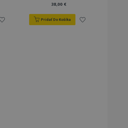
38,00 €
Pridať Do Košíka
ridať
Pridať
do
do
zoznamu
zoznamu
rianí
prianí