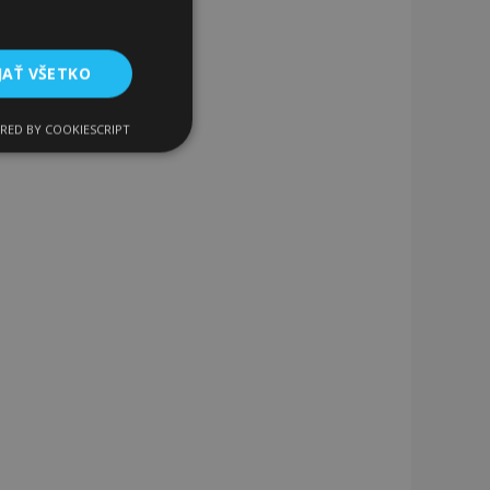
JAŤ VŠETKO
RED BY COOKIESCRIPT
Funkcie
ateľa a správa účtu.
a na uľahčenie
rehliadača, aby sa