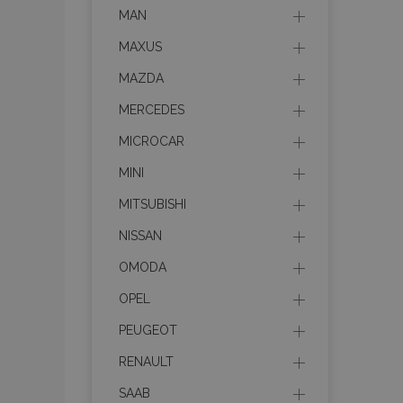
MAN
mage-translation-f
MAXUS
MAZDA
CookieScriptConse
MERCEDES
MICROCAR
MINI
mage-cache-sessi
MITSUBISHI
NISSAN
recently_viewed_p
OMODA
OPEL
PEUGEOT
Meno
Meno
Posk
Meno
RENAULT
Dom
_ga_MHZKV92P8N
mage-cache-stora
section-invalidatio
SAAB
_gcl_au
Goo