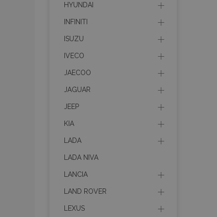
HYUNDAI
recently_compare
INFINITI
product_data_sto
ISUZU
IVECO
section_data_ids
JAECOO
JAGUAR
mage-messages
JEEP
KIA
recently_viewed_p
LADA
recently_compare
LADA NIVA
LANCIA
PHPSESSID
LAND ROVER
LEXUS