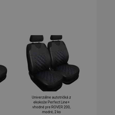
Univerzálne autotričká z
ekokože Perfect Line+
vhodné pre ROVER 200,
modré, 2 ks