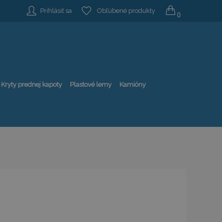
Prihlásiť sa
Obľúbené produkty
0
Kryty prednej kapoty
Plastové lemy
Kamióny