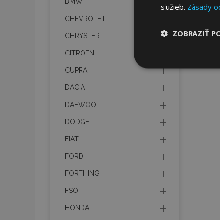
BMW
služieb.
Zásady o
CHEVROLET
ZOBRAZIŤ P
CHRYSLER
CITROEN
Nevyhnut
potrebné
CUPRA
DACIA
DAEWOO
DODGE
FIAT
FORD
Nevyhnutne potrebné
Webová lokalita sa 
FORTHING
Meno
FSO
mage-cache-stor
HONDA