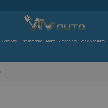
Deflektory
Lišta nárazníka
Rámy
Zimné clony
Vaničky do kufra
200
0