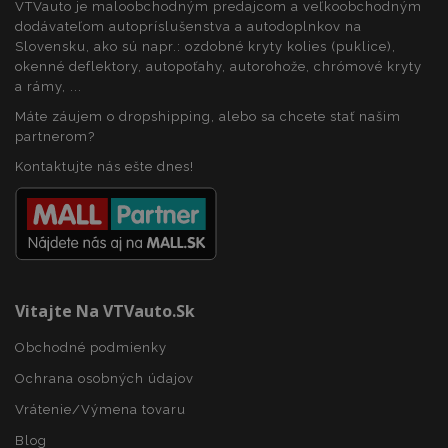
VTVauto je maloobchodným predajcom a veľkoobchodným
dodávateľom autopríslušenstva a autodoplnkov na
Slovensku, ako sú napr.: ozdobné kryty kolies (puklice),
okenné deflektory, autopoťahy, autorohože, chrómové kryty
a rámy, ...
Máte záujem o dropshipping, alebo sa chcete stať našim
partnerom?
Kontaktujte nás ešte dnes!
recently_viewed_product
1 
Adobe Inc.
www.vtvauto.sk
Vitajte Na VTVauto.sk
Poskytovateľ
/
Uplynutie
Obchodné podmienky
Meno
Popis
Doména
platnosti
Poskytovateľ
Uplynutie
Ochrana osobných údajov
Meno
Popis
mage-
1 deň
Tento
Adobe Inc.
/
Doména
platnosti
cache-
súbor
www.vtvauto.sk
Poskytovateľ
/
Uplynutie
Vrátenie/Výmena tovaru
Meno
Popis
storage-
cookie sa
_ga_MHZKV92P8N
.vtvauto.sk
1 rok 1
Tento súbor
Doména
platnosti
section-
používa na
mesiac
cookie používa
Blog
invalidation
uľahčenie
služba Google