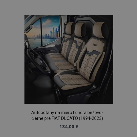
5
.vtvauto.sk
sek
do
zoznamu
prianí
Autopoťahy na mieru Londra béžovo-
čierne pre FIAT DUCATO (1994-2023)
134,00 €
mage-translation-file-version
Coo
Adobe Inc.
rel
www.vtvauto.sk