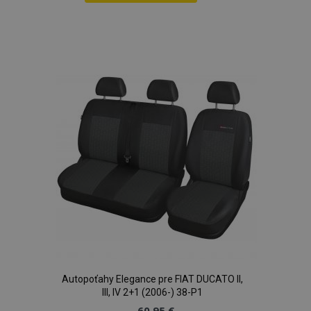
Pridať
do
zoznamu
prianí
Autopoťahy Elegance pre FIAT DUCATO II,
III, IV 2+1 (2006-) 38-P1
60,95 €