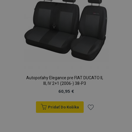
prianí
Autopoťahy Elegance pre FIAT DUCATO II,
III, IV 2+1 (2006-) 38-P3
60,95 €
Pridať Do Košíka
Pridať
do