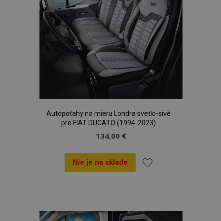
recently_compared_product
1 
Adobe Inc.
www.vtvauto.sk
product_data_storage
1 
Adobe Inc.
www.vtvauto.sk
Google Privacy Policy
Autopoťahy na mieru Londra svetlo-sivé
pre FIAT DUCATO (1994-2023)
section_data_ids
1 
Adobe Inc.
www.vtvauto.sk
134,00 €
Nie je na sklade
Pridať
do
mage-messages
1 
Adobe Inc.
zoznamu