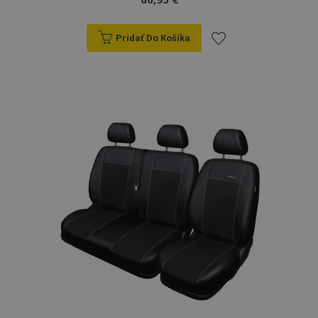
Pridať Do Košíka
Pridať
do
zoznamu
prianí