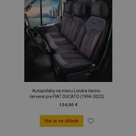
www.vtvauto.sk
prianí
recently_viewed_product_previous
1 
Adobe Inc.
www.vtvauto.sk
Autopoťahy na mieru Londra čierno-
červené pre FIAT DUCATO (1994-2023)
134,00 €
recently_compared_product_previous
1 
Adobe Inc.
www.vtvauto.sk
Nie je na sklade
Pridať
PHPSESSID
59 m
PHP.net