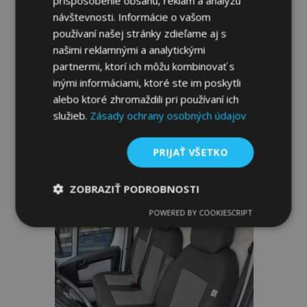
prispôsobenie obsahu, reklám a analýzu
návštevnosti. Informácie o vašom
používaní našej stránky zdieľame aj s
našimi reklamnými a analytickými
Autopoťahy Premium pre FIAT DUCATO II
partnermi, ktorí ich môžu kombinovať s
/ III / IV 2+1 (2006-)
inými informáciami, ktoré ste im poskytli
85,95 €
alebo ktoré zhromaždili pri používaní ich
služieb.
Zásady ochrany osobných údajov
Pridať Do Košíka
PRIJAŤ VŠETKO
Pridať
do
ZOBRAZIŤ PODROBNOSTI
zoznamu
POWERED BY COOKIESCRIPT
Nevyhnutne
Výkonnosť
Cielenie
potrebné
prianí
Funkcie