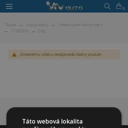
0
Titulka
Autopoťahy
Univerzálne Autopoťahy
CITROEN
DS4
Zvolenému výberu neodpovedá žiadny produkt.
Táto webová lokalita