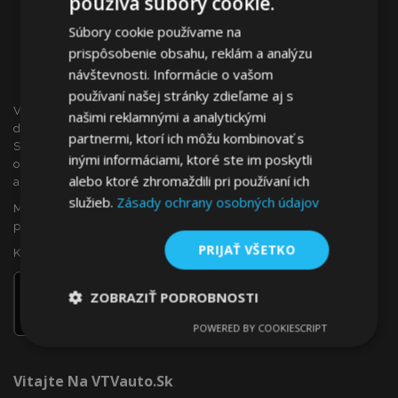
používa súbory cookie.
Súbory cookie používame na
prispôsobenie obsahu, reklám a analýzu
návštevnosti. Informácie o vašom
používaní našej stránky zdieľame aj s
VTVauto je maloobchodným predajcom a veľkoobchodným
našimi reklamnými a analytickými
dodávateľom autopríslušenstva a autodoplnkov na
partnermi, ktorí ich môžu kombinovať s
Slovensku, ako sú napr.: ozdobné kryty kolies (puklice),
inými informáciami, ktoré ste im poskytli
okenné deflektory, autopoťahy, autorohože, chrómové kryty
alebo ktoré zhromaždili pri používaní ich
a rámy, ...
služieb.
Zásady ochrany osobných údajov
Máte záujem o dropshipping, alebo sa chcete stať našim
partnerom?
PRIJAŤ VŠETKO
Kontaktujte nás ešte dnes!
ZOBRAZIŤ PODROBNOSTI
POWERED BY COOKIESCRIPT
Nevyhnutne
Výkonnosť
Cielenie
potrebné
Vitajte Na VTVauto.sk