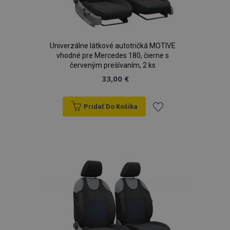
Univerzálne látkové autotričká MOTIVE
vhodné pre Mercedes 180, čierne s
červeným prešívaním, 2 ks
33,00 €
Pridať Do Košíka
Pridať
do
zoznamu
prianí