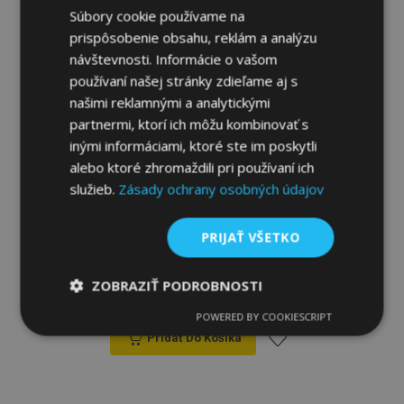
Súbory cookie používame na
prispôsobenie obsahu, reklám a analýzu
návštevnosti. Informácie o vašom
používaní našej stránky zdieľame aj s
našimi reklamnými a analytickými
partnermi, ktorí ich môžu kombinovať s
inými informáciami, ktoré ste im poskytli
alebo ktoré zhromaždili pri používaní ich
služieb.
Zásady ochrany osobných údajov
Univerzálne autotričká z ekokože Perfect
PRIJAŤ VŠETKO
Line+ vhodné pre MERCEDES 180,
červené, 2 ks
ZOBRAZIŤ PODROBNOSTI
38,00 €
POWERED BY COOKIESCRIPT
Nevyhnutne
Výkonnosť
Cielenie
potrebné
Pridať Do Košíka
Pridať