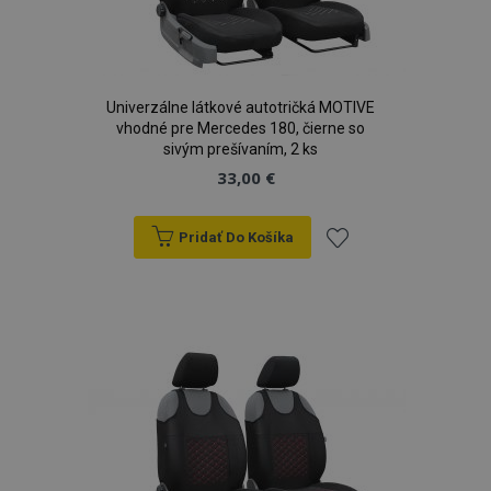
Univerzálne látkové autotričká MOTIVE
vhodné pre Mercedes 180, čierne so
sivým prešívaním, 2 ks
33,00 €
Pridať Do Košíka
Pridať
do
zoznamu
prianí