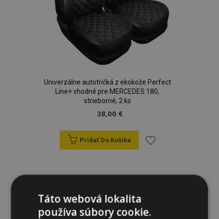
Univerzálne autotričká z ekokože Perfect
Line+ vhodné pre MERCEDES 180,
strieborné, 2 ks
38,00 €
Pridať Do Košíka
Pridať
do
zoznamu
Táto webová lokalita
používa súbory cookie.
prianí