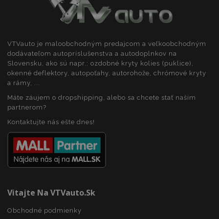
PHPSESSID
59 m
PHP.net
5
.vtvauto.sk
sek
VTVauto je maloobchodným predajcom a veľkoobchodným
dodávateľom autopríslušenstva a autodoplnkov na
Slovensku, ako sú napr.: ozdobné kryty kolies (puklice),
okenné deflektory, autopoťahy, autorohože, chrómové kryty
a rámy, ...
Máte záujem o dropshipping, alebo sa chcete stať našim
partnerom?
Kontaktujte nás ešte dnes!
Vitajte Na VTVauto.sk
Obchodné podmienky