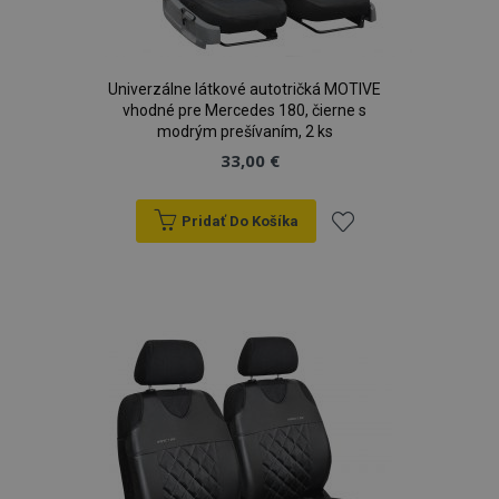
Univerzálne látkové autotričká MOTIVE
vhodné pre Mercedes 180, čierne s
modrým prešívaním, 2 ks
33,00 €
Pridať Do Košíka
Pridať
do
zoznamu
prianí