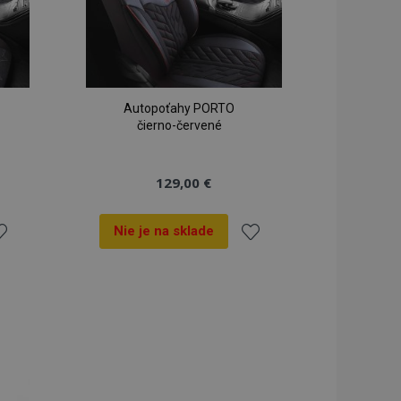
seného stavu
iestnom úložisku.
rekladu
preklad na strane
lužba Cookie-
Autopoťahy PORTO
redvolieb súhlasu
čierno-červené
ov. Je nevyhnutné,
cript.com fungoval
spúšťa vyčistenie
129,00 €
mäte. Keď
i súbor cookie,
ko a nastaví
Nie je na sklade
dnotu true.
dy prezeraných
idať
Pridať
u.
o
do
oznamu
zoznamu
ianí
prianí
 na zachovanie
ukladania obsahu
 rýchlejšie.
vykonáva