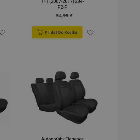
1+1 (2007-2017) 284-
P2-P
54,95 €
Pridať Do Košíka
ridať
Pridať
do
do
zoznamu
zoznamu
rianí
prianí
Autopoťahy Elegance