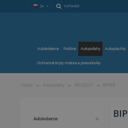
Vyhľadať
Sk
Autokoberce
Puklice
Autopoťahy
Autoplachty
Ochranné kryty motora a prevodovky
Titulka
Autopoťahy
PEUGEOT
BIPPER
BI
Autokoberce