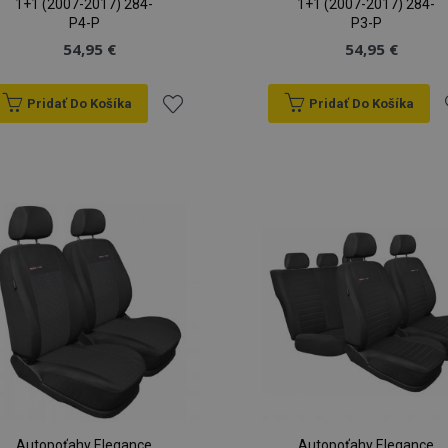
1+1 (2007-2017) 284-
1+1 (2007-2017) 284-
P4-P
P3-P
54,95 €
54,95 €
Pridať Do Košíka
Pridať Do Košíka
Pridať
P
do
zoznamu
prianí
p
Autopoťahy Elegance
Autopoťahy Elegance