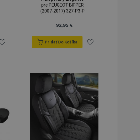
pre PEUGEOT BIPPER
(2007-2017) 327-P3-P
92,95 €
Pridať Do Košíka
ridať
Pridať
do
do
zoznamu
zoznamu
rianí
prianí