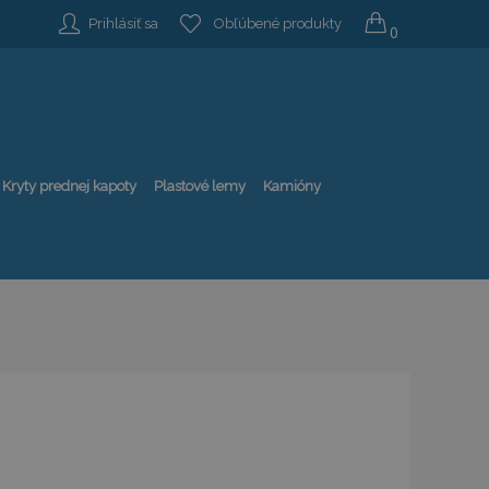
Prihlásiť sa
Obľúbené produkty
0
Kryty prednej kapoty
Plastové lemy
Kamióny