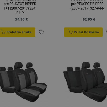
pre PEUGEOT BIPPER
pre PEUGEOT BIPPER
1+1 (2007-2017) 284-
(2007-2017) 327-P4-P
P1-P
54,95 €
92,95 €
Pridať Do Košíka
Pridať Do Košíka
Pridať
P
do
zoznamu
prianí
p