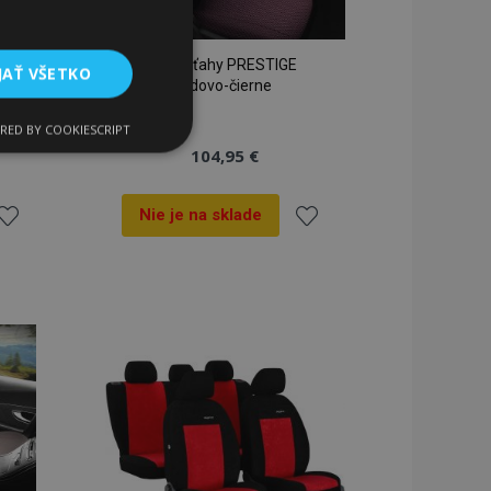
Autopoťahy PRESTIGE
JAŤ VŠETKO
bordovo-čierne
RED BY COOKIESCRIPT
Funkcie
104,95 €
Nie je na sklade
ridať
Pridať
do
do
zoznamu
zoznamu
ateľa a správa účtu.
rianí
prianí
a na uľahčenie
rehliadača, aby sa