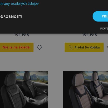
chrany osobných údajov
Autopoťahy BERLIN
Autopoťahy BERLIN
ODROBNOSTI
PRI
čierno-červené, predné
čierno-modré, predné
1+1
1+1
POWE
ne
Výkonnosť
Cielenie
104,95 €
104,95 €
Nie je na sklade
Pridať Do Košíka
Pridať
P
do
Nevyhnutne potrebné
Výkonnosť
Cielenie
Funkcie
zoznamu
 súbory cookie umožňujú základné funkcie webovej lokality, ako prihlásenie použív
nedá správne používať bez nevyhnutne potrebných súborov cookie.
prianí
p
Poskytovateľ
/
Uplynutie
Popis
Doména
platnosti
age
1 deň
Tento súbor cookie sa použív
Adobe Inc.
ukladania obsahu do pamäte p
www.vtvauto.sk
stránky načítali rýchlejšie.