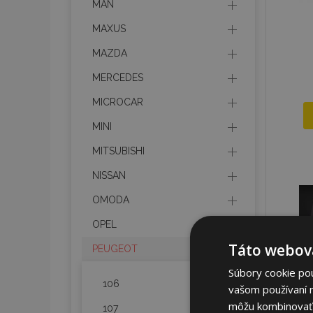
MAN
MAXUS
MAZDA
MERCEDES
MICROCAR
MINI
MITSUBISHI
NISSAN
OMODA
OPEL
Táto webová
PEUGEOT
Súbory cookie po
106
vašom používaní n
môžu kombinovať s
107