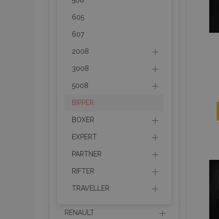
508
recently_compare
605
product_data_sto
607
2008
section_data_ids
3008
5008
mage-messages
BIPPER
BOXER
recently_viewed_p
EXPERT
PARTNER
recently_compare
RIFTER
PHPSESSID
TRAVELLER
RENAULT