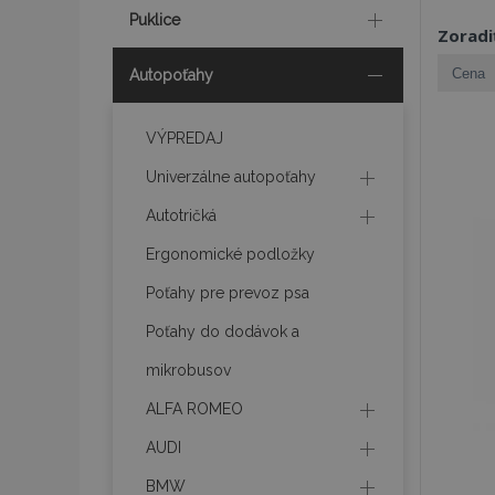
Puklice
Zoradi
Autopoťahy
VÝPREDAJ
Univerzálne autopoťahy
Autotričká
Ergonomické podložky
Poťahy pre prevoz psa
Poťahy do dodávok a
mikrobusov
ALFA ROMEO
AUDI
BMW