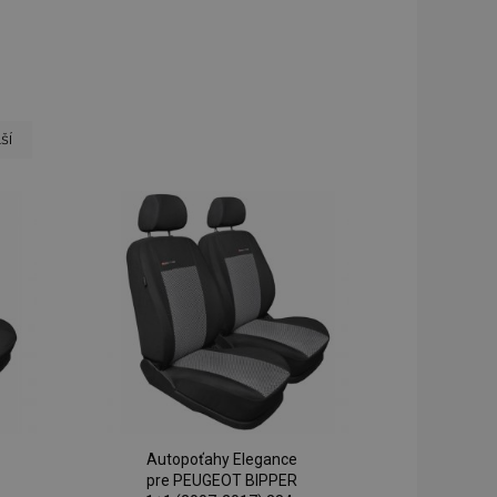
 page
ana
ší
Autopoťahy Elegance
pre PEUGEOT BIPPER