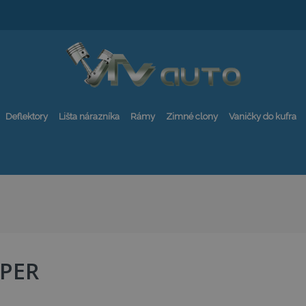
Deflektory
Lišta nárazníka
Rámy
Zimné clony
Vaničky do kufra
PPER