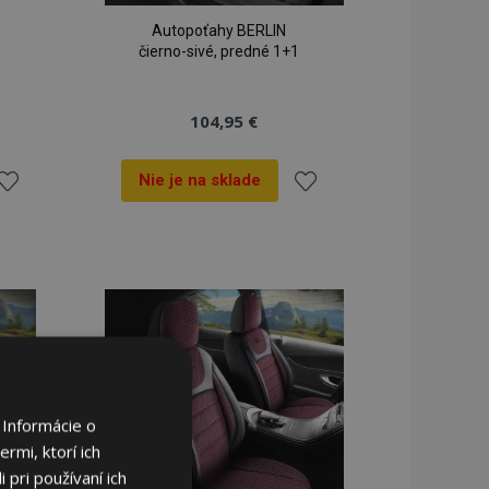
Autopoťahy BERLIN
čierno-sivé, predné 1+1
104,95 €
Nie je na sklade
ridať
Pridať
do
do
zoznamu
zoznamu
rianí
prianí
 Informácie o
rmi, ktorí ich
 pri používaní ich