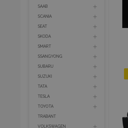
SAAB
mage-translation-f
SCANIA
SEAT
CookieScriptConse
SKODA
SMART
SSANGYONG
mage-cache-sessi
SUBARU
SUZUKI
recently_viewed_p
TATA
TESLA
TOYOTA
Meno
Meno
Posk
Meno
TRABANT
Dom
_ga_MHZKV92P8N
mage-cache-stora
section-invalidatio
_gcl_au
Goo
VOLKSWAGEN