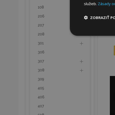
služieb.
Zásady o
108
206
ZOBRAZIŤ P
207
Nevyhnut
208
potrebné
301
306
307
308
309
Nevyhnutne potrebné
Webová lokalita sa 
405
Meno
406
mage-cache-stor
407