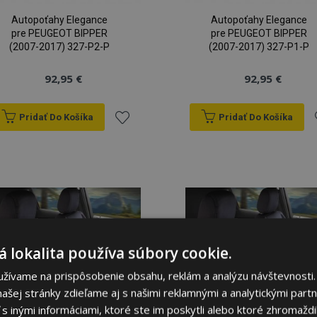
Autopoťahy Elegance
Autopoťahy Elegance
pre PEUGEOT BIPPER
pre PEUGEOT BIPPER
(2007-2017) 327-P2-P
(2007-2017) 327-P1-P
92,95 €
92,95 €
Pridať Do Košíka
Pridať Do Košíka
Pridať
P
do
zoznamu
prianí
p
 lokalita používa súbory cookie.
užívame na prispôsobenie obsahu, reklám a analýzu návštevnosti.
ašej stránky zdieľame aj s našimi reklamnými a analytickými partne
 inými informáciami, ktoré ste im poskytli alebo ktoré zhromaždili