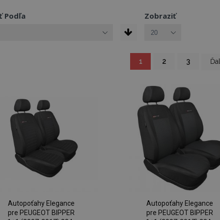
ť Podľa
Zobraziť
You're currently reading
Strana
Strana
Strana
Str
1
2
3
Ďal
Autopoťahy Elegance
Autopoťahy Elegance
pre PEUGEOT BIPPER
pre PEUGEOT BIPPER