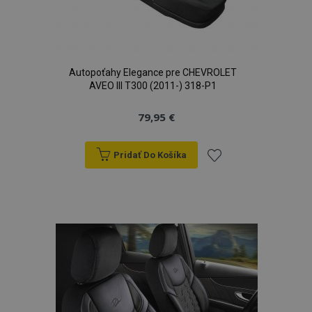
Autopoťahy Elegance pre CHEVROLET
AVEO III T300 (2011-) 318-P1
79,95 €
Pridať Do Košíka
Pridať
do
zoznamu
prianí