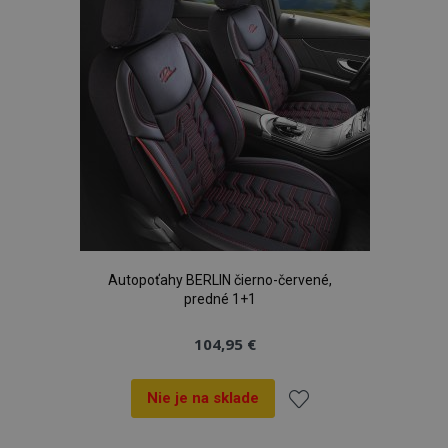
prianí
Autopoťahy BERLIN čierno-červené,
predné 1+1
104,95 €
Nie je na sklade
Pridať