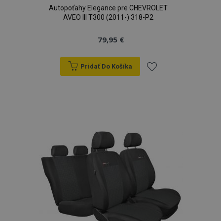
Autopoťahy Elegance pre CHEVROLET
AVEO III T300 (2011-) 318-P2
79,95 €
Pridať Do Košíka
Pridať
do
zoznamu
prianí