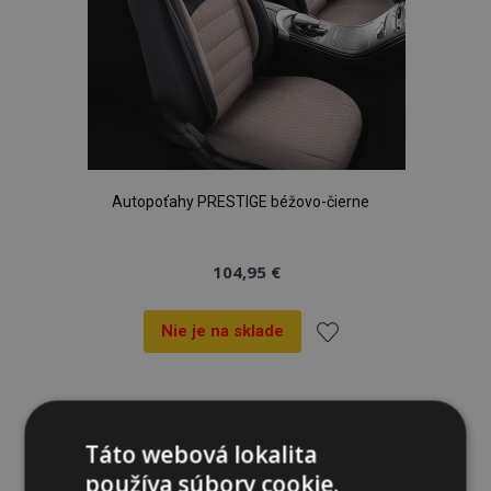
Autopoťahy PRESTIGE béžovo-čierne
104,95 €
Nie je na sklade
Pridať
do
Táto webová lokalita
zoznamu
používa súbory cookie.