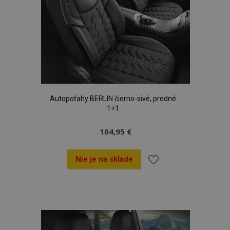
Autopoťahy BERLIN čierno-sivé, predné
1+1
104,95 €
Nie je na sklade
Pridať
do
zoznamu