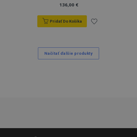
136,00 €
Pridať Do Košíka
Pridať
do
Načítať ďalšie produkty
zoznamu
prianí