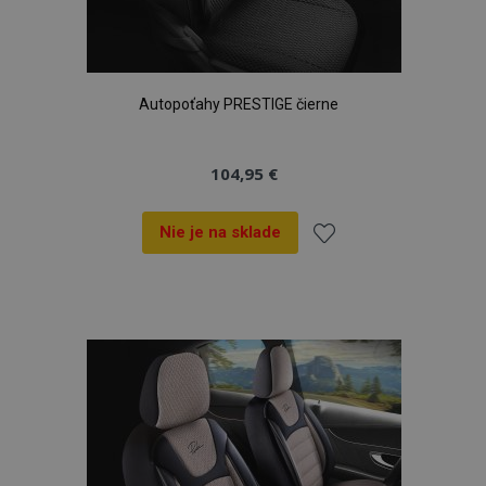
Autopoťahy PRESTIGE čierne
104,95 €
Nie je na sklade
Pridať
do
zoznamu
prianí