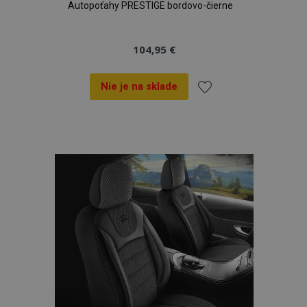
Autopoťahy PRESTIGE bordovo-čierne
104,95 €
Nie je na sklade
Pridať
do
zoznamu
prianí