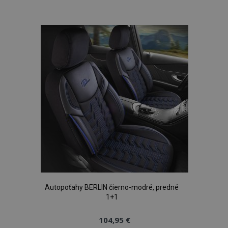
do
zoznamu
prianí
Autopoťahy BERLIN čierno-modré, predné
1+1
104,95 €