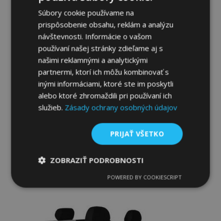
prianí
Súbory cookie používame na
prispôsobenie obsahu, reklám a analýzu
návštevnosti. Informácie o vašom
používaní našej stránky zdieľame aj s
našimi reklamnými a analytickými
partnermi, ktorí ich môžu kombinovať s
inými informáciami, ktoré ste im poskytli
alebo ktoré zhromaždili pri používaní ich
Autopoťahy na mieru Elegance (látka) pre
služieb.
Zásady ochrany osobných údajov
CHEVROLET Aveo T200 / T250 (2002-
2011)
120,00 €
PRIJAŤ VŠETKO
Pridať Do Košíka
ZOBRAZIŤ PODROBNOSTI
Pridať
POWERED BY COOKIESCRIPT
Nevyhnutne
Výkonnosť
Cielenie
potrebné
do
zoznamu