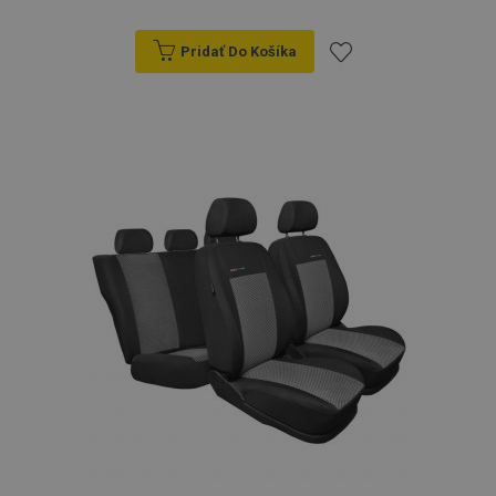
Pridať Do Košíka
Pridať
do
zoznamu
prianí