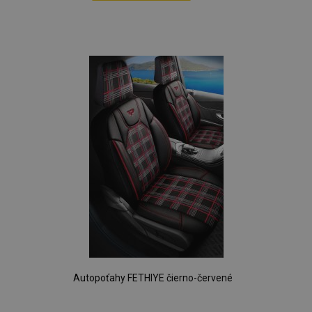
Pridať
do
zoznamu
prianí
Autopoťahy FETHIYE čierno-červené