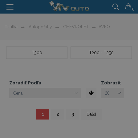
0
Titulka
Autopoťahy
CHEVROLET
AVEO
T300
T200 - T250
Zoradiť Podľa
Zobraziť
Strana
You're
Strana
Strana
Strana
1
2
3
Ďalší
currently
reading
page