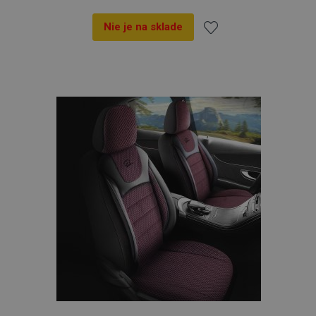
Nie je na sklade
Pridať
do
zoznamu
prianí