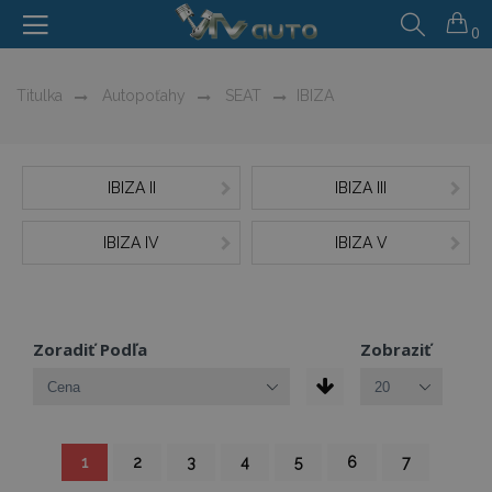
0
Titulka
Autopoťahy
SEAT
IBIZA
IBIZA II
IBIZA III
IBIZA IV
IBIZA V
Zoradiť Podľa
Zobraziť
Strana
You're
Strana
Strana
Strana
Strana
Strana
Strana
1
2
3
4
5
6
7
currently
reading