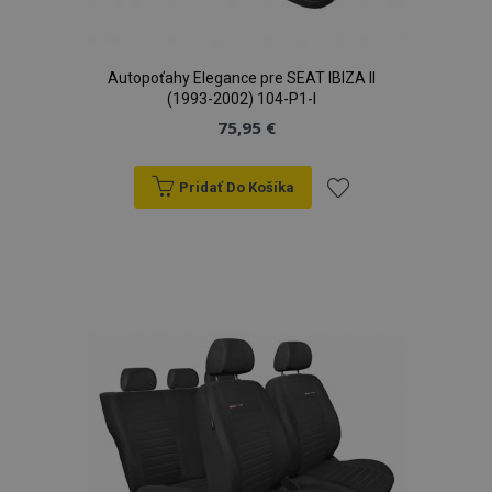
Autopoťahy Elegance pre SEAT IBIZA II
(1993-2002) 104-P1-I
75,95 €
Pridať Do Košíka
Pridať
do
zoznamu
prianí