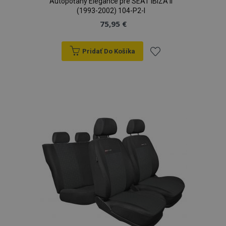
Autopoťahy Elegance pre SEAT IBIZA II
(1993-2002) 104-P2-I
75,95 €
Pridať Do Košíka
Pridať
do
zoznamu
prianí