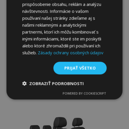
prispôsobenie obsahu, reklám a analýzu
návštevnosti. Informácie o vašom
používaní našej stránky zdieľame aj s
našimi reklamnými a analytickými
partnermi, ktorí ich môžu kombinovať s
inými informáciami, ktoré ste im poskytli
alebo ktoré zhromaždili pri používaní ich
Autopoťahy Elegance pre SEAT IBIZA IV
služieb.
Zásady ochrany osobných údajov
(2008-2017) 449-P1
83,95 €
PRIJAŤ VŠETKO
Pridať Do Košíka
ZOBRAZIŤ PODROBNOSTI
Pridať
POWERED BY COOKIESCRIPT
Nevyhnutne
Výkonnosť
Cielenie
do
potrebné
zoznamu
prianí
Funkcie