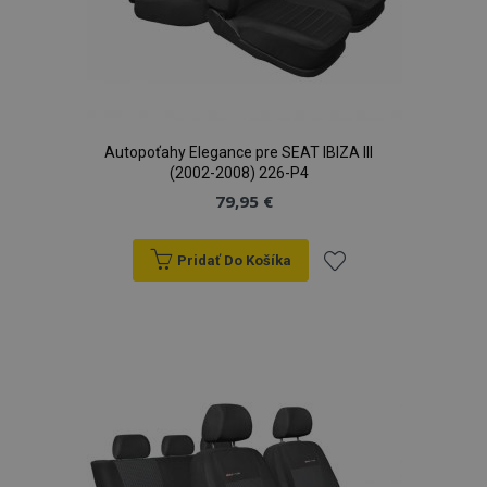
Autopoťahy Elegance pre SEAT IBIZA III
(2002-2008) 226-P4
79,95 €
Pridať Do Košíka
Pridať
do
zoznamu
prianí