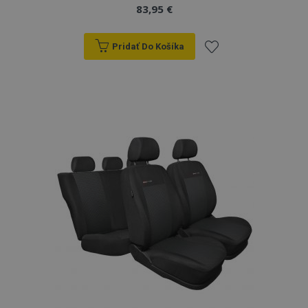
83,95 €
Pridať Do Košíka
Pridať
do
zoznamu
prianí