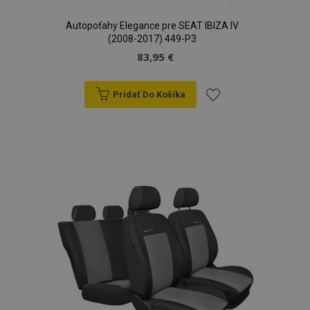
Autopoťahy Elegance pre SEAT IBIZA IV
(2008-2017) 449-P3
83,95 €
Pridať Do Košíka
Pridať
do
zoznamu
prianí