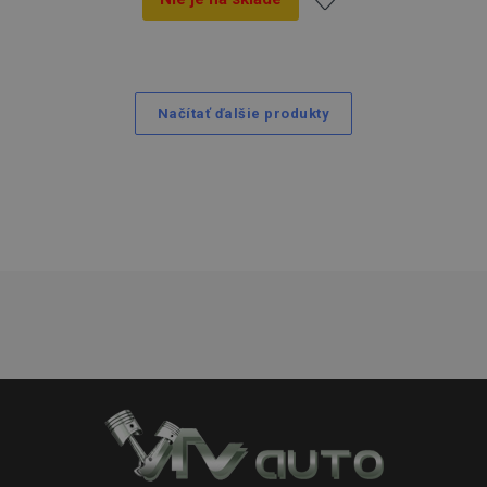
Pridať
do
Načítať ďalšie produkty
zoznamu
prianí