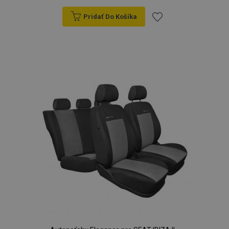
Pridať Do Košíka
Pridať
do
zoznamu
prianí