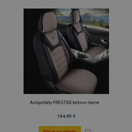
do
zoznamu
prianí
Autopoťahy PRESTIGE béžovo-čierne
104,95 €
Nie je na sklade