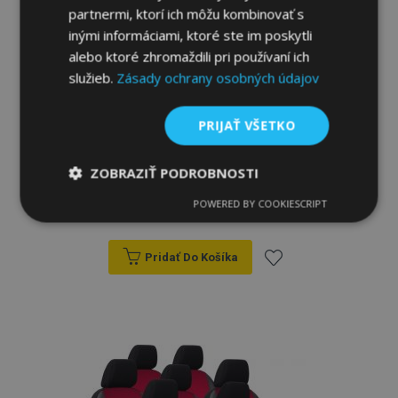
partnermi, ktorí ich môžu kombinovať s
inými informáciami, ktoré ste im poskytli
alebo ktoré zhromaždili pri používaní ich
služieb.
Zásady ochrany osobných údajov
PRIJAŤ VŠETKO
Autopoťahy na mieru Kožené CITROEN
BERLINGO XTR II 7m. (2008-2018)
ZOBRAZIŤ PODROBNOSTI
POWERED BY COOKIESCRIPT
227,00 €
Nevyhnutne
Výkonnosť
Cielenie
potrebné
Pridať Do Košíka
Pridať
Funkcie
do
zoznamu
prianí