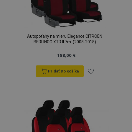
Autopoťahy na mieru Elegance CITROEN
BERLINGO XTR II 7m. (2008-2018)
188,00 €
Pridať Do Košíka
Pridať
do
zoznamu
prianí