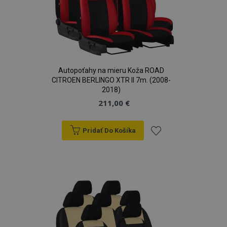
Autopoťahy na mieru Koža ROAD
CITROEN BERLINGO XTR II 7m. (2008-
2018)
211,00 €
Pridať Do Košíka
Pridať
do
zoznamu
prianí