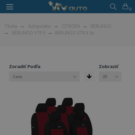
0
Titulka
Autopoťahy
CITROEN
BERLINGO
BERLINGO XTR II
BERLINGO XTR II 7p.
Zoradiť Podľa
Zobraziť