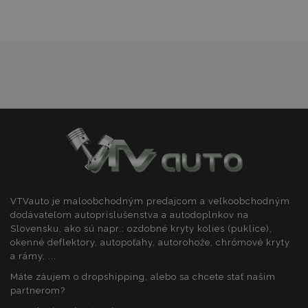
prianí
product_data_storage
1 
Adobe Inc.
www.vtvauto.sk
Google Privacy Policy
section_data_ids
1 
Adobe Inc.
www.vtvauto.sk
VTVauto je maloobchodným predajcom a veľkoobchodným
dodávateľom autopríslušenstva a autodoplnkov na
Slovensku, ako sú napr.: ozdobné kryty kolies (puklice),
okenné deflektory, autopoťahy, autorohože, chrómové kryty
mage-messages
1 
Adobe Inc.
a rámy, ...
www.vtvauto.sk
Máte záujem o dropshipping, alebo sa chcete stať našim
partnerom?