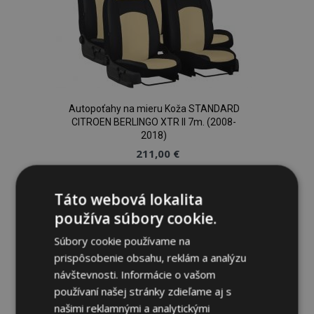
Autopoťahy na mieru Koža STANDARD
CITROEN BERLINGO XTR II 7m. (2008-
2018)
211,00 €
Pridať Do Košíka
Táto webová lokalita
používa súbory cookie.
Pridať
Súbory cookie používame na
do
prispôsobenie obsahu, reklám a analýzu
zoznamu
návštevnosti. Informácie o vašom
používaní našej stránky zdieľame aj s
prianí
našimi reklamnými a analytickými