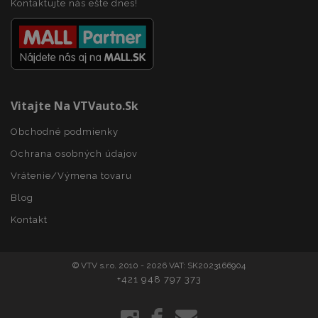
Kontaktujte nás ešte dnes!
Vitajte Na VTVauto.sk
recently_viewed_product_previous
1 
Adobe Inc.
www.vtvauto.sk
Obchodné podmienky
Ochrana osobných údajov
Vrátenie/Výmena tovaru
recently_compared_product_previous
1 
Adobe Inc.
www.vtvauto.sk
Blog
Kontakt
PHPSESSID
59 m
PHP.net
© VTV s.r.o. 2010 - 2026 VAT: SK2023166904
5
.vtvauto.sk
sek
+421 948 797 373