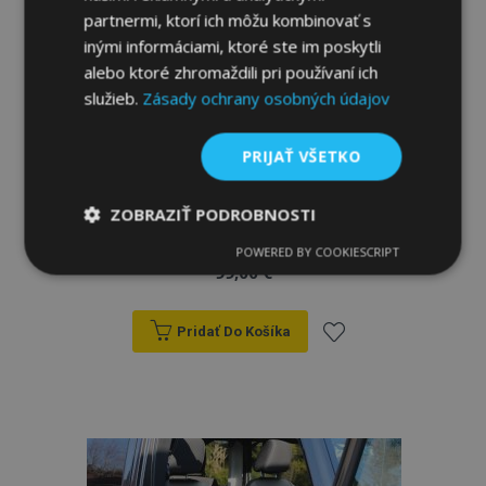
partnermi, ktorí ich môžu kombinovať s
inými informáciami, ktoré ste im poskytli
alebo ktoré zhromaždili pri používaní ich
služieb.
Zásady ochrany osobných údajov
PRIJAŤ VŠETKO
Autopoťahy na mieru Kožené MERCEDES
ZOBRAZIŤ PODROBNOSTI
SPRINTER I 1+1 (1995-2000)
POWERED BY COOKIESCRIPT
Nevyhnutne
Výkonnosť
Cielenie
99,00 €
potrebné
Pridať Do Košíka
Funkcie
Pridať
do
zoznamu