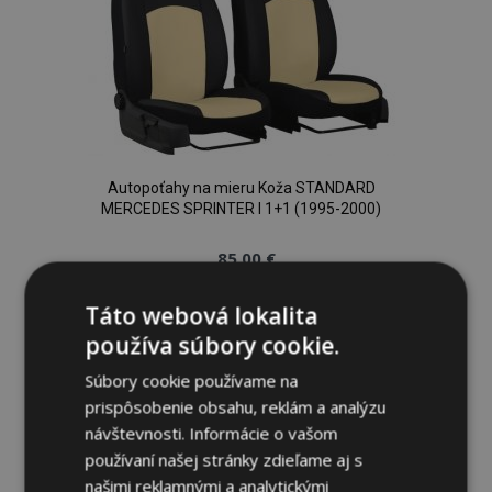
Autopoťahy na mieru Koža STANDARD
MERCEDES SPRINTER I 1+1 (1995-2000)
85,00 €
Táto webová lokalita
Pridať Do Košíka
používa súbory cookie.
Pridať
Súbory cookie používame na
do
prispôsobenie obsahu, reklám a analýzu
návštevnosti. Informácie o vašom
zoznamu
používaní našej stránky zdieľame aj s
prianí
našimi reklamnými a analytickými