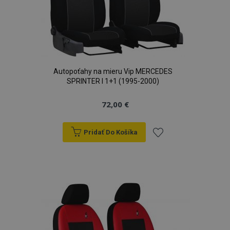
Autopoťahy na mieru Vip MERCEDES
SPRINTER I 1+1 (1995-2000)
72,00 €
Pridať Do Košíka
Pridať
do
zoznamu
prianí