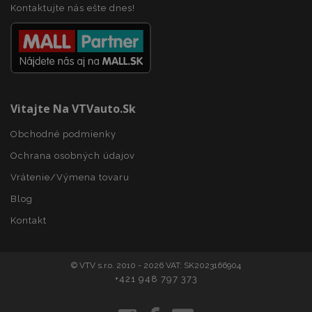
Kontaktujte nás ešte dnes!
Vitajte Na VTVauto.sk
Obchodné podmienky
Ochrana osobných údajov
Vrátenie/Výmena tovaru
Blog
Kontakt
mage-translation-file-version
Coo
Adobe Inc.
rel
www.vtvauto.sk
© VTV s.r.o. 2010 - 2026 VAT: SK2023166904
+421 948 797 373