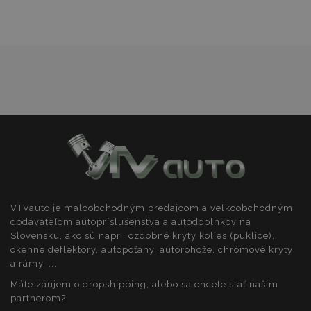
prianí
recently_viewed_product_previous
1 
Adobe Inc.
www.vtvauto.sk
recently_compared_product_previous
1 
Adobe Inc.
www.vtvauto.sk
VTVauto je maloobchodným predajcom a veľkoobchodným
dodávateľom autopríslušenstva a autodoplnkov na
Slovensku, ako sú napr.: ozdobné kryty kolies (puklice),
okenné deflektory, autopoťahy, autorohože, chrómové kryty
PHPSESSID
59 m
PHP.net
5
.vtvauto.sk
a rámy, ...
sek
Máte záujem o dropshipping, alebo sa chcete stať našim
partnerom?