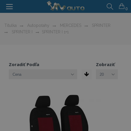
0
Titulka
Autopoťahy
MERCEDES
SPRINTER
SPRINTER I
SPRINTER I 1+1
Zoradiť Podľa
Zobraziť