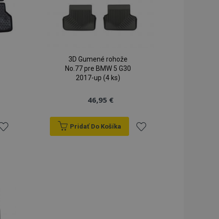
seného stavu
iestnom úložisku.
rekladu
preklad na strane
lužba Cookie-
3D Gumené rohože
redvolieb súhlasu
No.77 pre BMW 5 G30
ov. Je nevyhnutné,
cript.com fungoval
2017-up (4 ks)
spúšťa vyčistenie
46,95 €
mäte. Keď
i súbor cookie,
ko a nastaví
dnotu true.
Pridať Do Košíka
dy prezeraných
ridať
Pridať
u.
do
do
zoznamu
zoznamu
rianí
prianí
 na zachovanie
ukladania obsahu
 rýchlejšie.
vykonáva