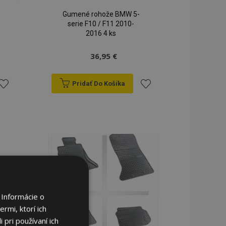
Gumené rohože BMW 5-
serie F10 / F11 2010-
2016 4 ks
36,95 €
Pridať Do Košíka
ridať
Pridať
do
do
zoznamu
zoznamu
rianí
prianí
 Informácie o
rmi, ktorí ich
 pri používaní ich