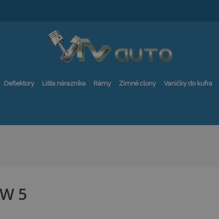
Deflektory
Lišta nárazníka
Rámy
Zimné clony
Vaničky do kufra
W 5