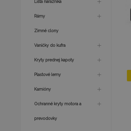
Lišta nárazníka
mage-translation-f
Rámy
Zimné clony
CookieScriptConse
Vaničky do kufra
mage-cache-sessi
Kryty prednej kapoty
Plastové lemy
recently_viewed_p
Kamióny
Ochranné kryty motora a
Meno
Meno
Posk
Meno
prevodovky
Dom
_ga_MHZKV92P8N
mage-cache-stora
section-invalidatio
_gcl_au
Goo