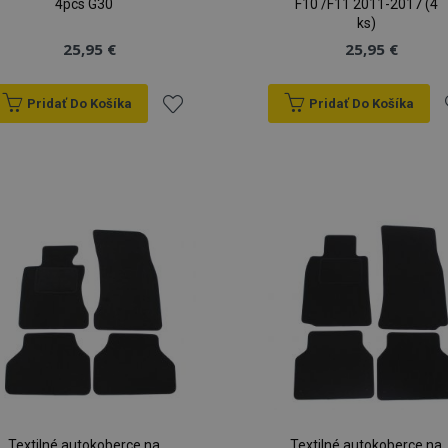
4pcs G30
F10 /F11 2011-2017 (4
ks)
25,95 €
25,95 €
Pridať Do Košíka
Pridať Do Košíka
Pridať
P
do
zoznamu
prianí
p
Textilné autokoberce na
Textilné autokoberce na