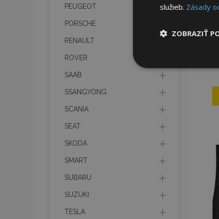
služieb.
Zásady o
PEUGEOT
PORSCHE
ZOBRAZIŤ P
RENAULT
ROVER
Nevyhnut
potrebné
SAAB
SSANGYONG
SCANIA
SEAT
SKODA
Nevyhnutne potrebné
SMART
Webová lokalita sa 
SUBARU
Meno
SUZUKI
mage-cache-stor
TESLA