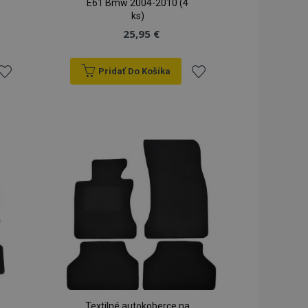
E61 Bmw 2004-2010 (4
ks)
25,95 €
Pridať Do Košíka
ridať
Pridať
do
do
zoznamu
zoznamu
rianí
prianí
Textilné autokoberce na