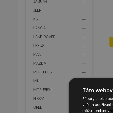
JAGUAR
JEEP
KIA
LANCIA
LAND ROVER
LEXUS
MAN
MAZDA
MERCEDES
MINI
Táto webová
MITSUBISHI
Súbory cookie po
NISSAN
vašom používaní n
OPEL
môžu kombinovať s