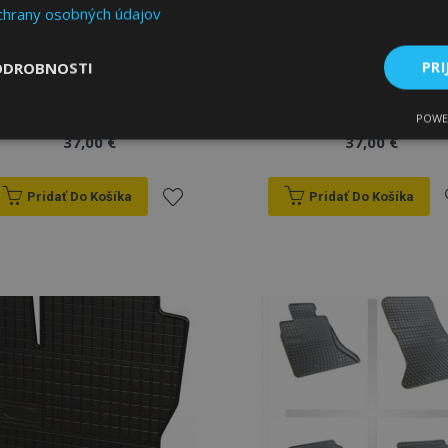
chrany osobných údajov
Gumené rohože pre
Gumené rohože pre
ODROBNOSTI
PRI
BMW 5 (G30) 4 ks 2017-
BMW 5 GT (F07) 4 ks
2009-2017
POWE
ne
Výkonnosť
Cielenie
37,00 €
37,00 €
Pridať Do Košíka
Pridať Do Košíka
Pridať
P
do
Nevyhnutne potrebné
Výkonnosť
Cielenie
Funkcie
zoznamu
 súbory cookie umožňujú základné funkcie webovej lokality, ako prihlásenie použív
nedá správne používať bez nevyhnutne potrebných súborov cookie.
prianí
p
Poskytovateľ
/
Uplynutie
Popis
Doména
platnosti
age
1 deň
Tento súbor cookie sa použív
Adobe Inc.
ukladania obsahu do pamäte p
www.vtvauto.sk
stránky načítali rýchlejšie.