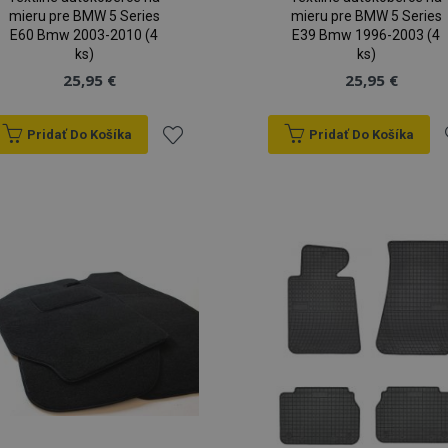
mieru pre BMW 5 Series
mieru pre BMW 5 Series
E60 Bmw 2003-2010 (4
E39 Bmw 1996-2003 (4
ks)
ks)
25,95 €
25,95 €
Pridať Do Košíka
Pridať Do Košíka
Pridať
P
do
zoznamu
prianí
p