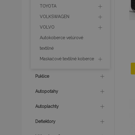
TOYOTA
recently_compare
VOLKSWAGEN
product_data_sto
VOLVO
section_data_ids
Autokoberce velúrové
textilné
mage-messages
Maskačové textilné koberce
Puklice
recently_viewed_p
Autopoťahy
recently_compare
Autoplachty
PHPSESSID
Deflektory