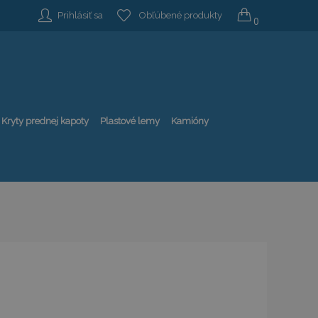
Prihlásiť sa
Obľúbené produkty
0
Kryty prednej kapoty
Plastové lemy
Kamióny