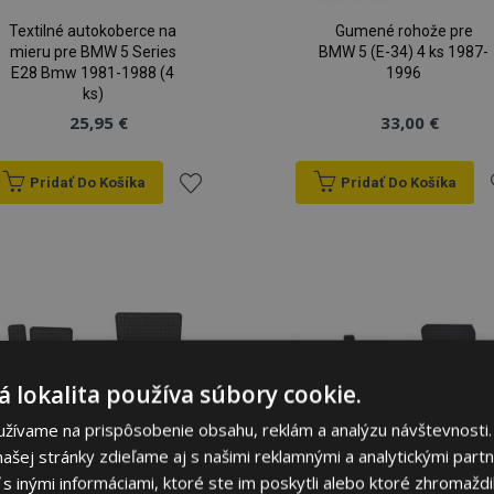
Textilné autokoberce na
Gumené rohože pre
mieru pre BMW 5 Series
BMW 5 (E-34) 4 ks 1987-
E28 Bmw 1981-1988 (4
1996
ks)
25,95 €
33,00 €
Pridať Do Košíka
Pridať Do Košíka
Pridať
P
do
zoznamu
prianí
p
 lokalita používa súbory cookie.
užívame na prispôsobenie obsahu, reklám a analýzu návštevnosti.
ašej stránky zdieľame aj s našimi reklamnými a analytickými partne
 inými informáciami, ktoré ste im poskytli alebo ktoré zhromaždili