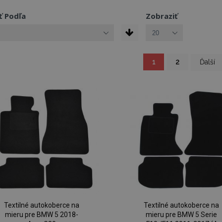
ť Podľa
Zobraziť
You're currently read
Strana
Strana
Strana
1
2
Ďalší
Textilné autokoberce na
Textilné autokoberce na
mieru pre BMW 5 2018-
mieru pre BMW 5 Serie