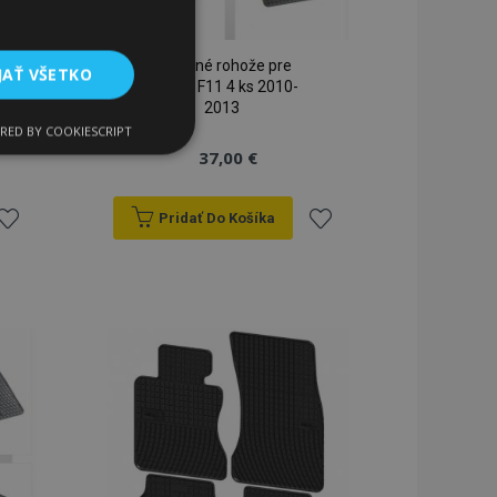
Gumené rohože pre
JAŤ VŠETKO
BMW 5 F11 4 ks 2010-
2013
RED BY COOKIESCRIPT
Funkcie
37,00 €
Pridať Do Košíka
ridať
Pridať
do
do
zoznamu
zoznamu
ateľa a správa účtu.
rianí
prianí
a na uľahčenie
rehliadača, aby sa