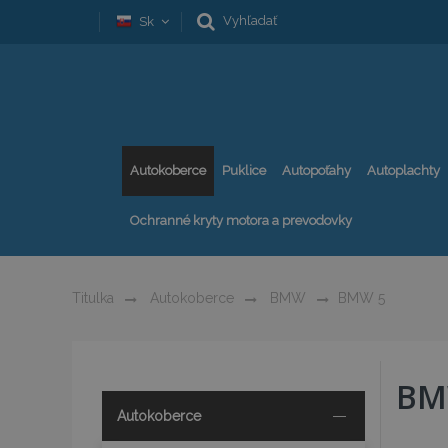
Vyhľadať
Sk
Autokoberce
Puklice
Autopoťahy
Autoplachty
Ochranné kryty motora a prevodovky
Titulka
Autokoberce
BMW
BMW 5
BM
Autokoberce