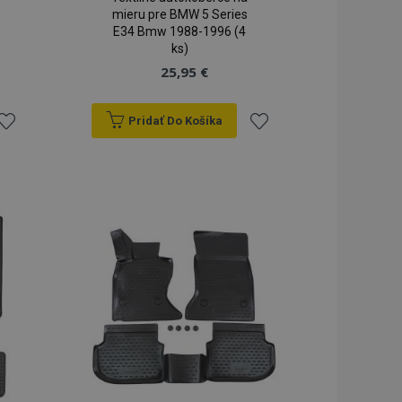
mieru pre BMW 5 Series
E34 Bmw 1988-1996 (4
ks)
25,95 €
Pridať Do Košíka
ridať
Pridať
do
do
zoznamu
zoznamu
rianí
prianí